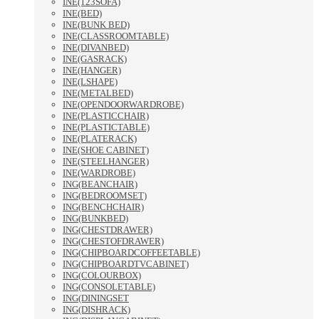
INE(123SOFA)
INE(BED)
INE(BUNK BED)
INE(CLASSROOMTABLE)
INE(DIVANBED)
INE(GASRACK)
INE(HANGER)
INE(LSHAPE)
INE(METALBED)
INE(OPENDOORWARDROBE)
INE(PLASTICCHAIR)
INE(PLASTICTABLE)
INE(PLATERACK)
INE(SHOE CABINET)
INE(STEELHANGER)
INE(WARDROBE)
ING(BEANCHAIR)
ING(BEDROOMSET)
ING(BENCHCHAIR)
ING(BUNKBED)
ING(CHESTDRAWER)
ING(CHESTOFDRAWER)
ING(CHIPBOARDCOFFEETABLE)
ING(CHIPBOARDTVCABINET)
ING(COLOURBOX)
ING(CONSOLETABLE)
ING(DININGSET
ING(DISHRACK)