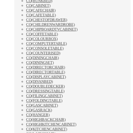
CO(BUNKBED)
CO(CABINET)
CO(CAFECHAIR)
CO(CAFETABLE)
CO(CHESTOFDRAWER)
CO(CHILDRENWARDROBE)
CO(CHIPBOARDTVCABINET)
CO(COFFETABLE)
CO(COLOURBOX)
CO(COMPUTERTABLE)
CO(CONSOLETABLE)
CO(COUNTERISED)
CO(DININGCHAIR)
CO(DININGSET)
CO(DIRECTORCHAIR)
CO(DIRECTORTABLE)
CO(DISPLAYCABINET)
CO(DIVANBED)
CO(DOUBLEDECKER)
CO(DRESSINGTABLE)
CO(FILINGCABINET)
CO(FOLDINGTABLE)
CO(GASCABINET)
CO(GASRACK)
CO(HANGER)
CO(HIGHBACKCHAIR)
CO(HIGHKITCHENCABINET)
CO(KITCHENCABINET)