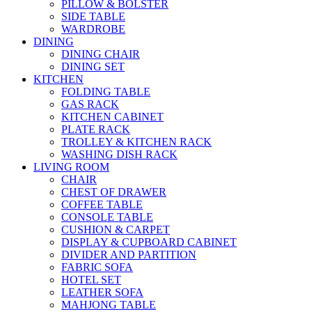
PILLOW & BOLSTER
SIDE TABLE
WARDROBE
DINING
DINING CHAIR
DINING SET
KITCHEN
FOLDING TABLE
GAS RACK
KITCHEN CABINET
PLATE RACK
TROLLEY & KITCHEN RACK
WASHING DISH RACK
LIVING ROOM
CHAIR
CHEST OF DRAWER
COFFEE TABLE
CONSOLE TABLE
CUSHION & CARPET
DISPLAY & CUPBOARD CABINET
DIVIDER AND PARTITION
FABRIC SOFA
HOTEL SET
LEATHER SOFA
MAHJONG TABLE