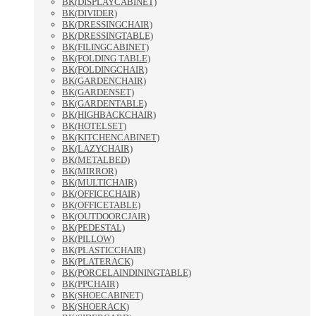
BK(DISPLAYCABINET)
BK(DIVIDER)
BK(DRESSINGCHAIR)
BK(DRESSINGTABLE)
BK(FILINGCABINET)
BK(FOLDING TABLE)
BK(FOLDINGCHAIR)
BK(GARDENCHAIR)
BK(GARDENSET)
BK(GARDENTABLE)
BK(HIGHBACKCHAIR)
BK(HOTELSET)
BK(KITCHENCABINET)
BK(LAZYCHAIR)
BK(METALBED)
BK(MIRROR)
BK(MULTICHAIR)
BK(OFFICECHAIR)
BK(OFFICETABLE)
BK(OUTDOORCJAIR)
BK(PEDESTAL)
BK(PILLOW)
BK(PLASTICCHAIR)
BK(PLATERACK)
BK(PORCELAINDININGTABLE)
BK(PPCHAIR)
BK(SHOECABINET)
BK(SHOERACK)