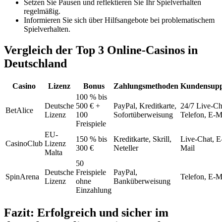
Setzen Sie Pausen und reflektieren Sie Ihr Spielverhalten
regelmäßig.
Informieren Sie sich über Hilfsangebote bei problematischem
Spielverhalten.
Vergleich der Top 3 Online-Casinos in
Deutschland
Casino
Lizenz
Bonus
Zahlungsmethoden
Kundensupp
100 % bis
Deutsche
500 € +
PayPal, Kreditkarte,
24/7 Live-Ch
BetAlice
Lizenz
100
Sofortüberweisung
Telefon, E-M
Freispiele
EU-
150 % bis
Kreditkarte, Skrill,
Live-Chat, E
CasinoClub
Lizenz
300 €
Neteller
Mail
Malta
50
Deutsche
Freispiele
PayPal,
SpinArena
Telefon, E-M
Lizenz
ohne
Banküberweisung
Einzahlung
Fazit: Erfolgreich und sicher im