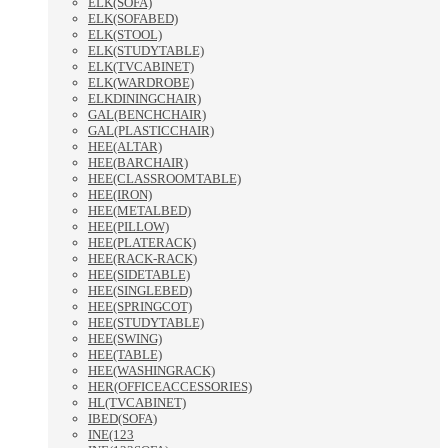
ELK(SOFA)
ELK(SOFABED)
ELK(STOOL)
ELK(STUDYTABLE)
ELK(TVCABINET)
ELK(WARDROBE)
ELKDININGCHAIR)
GAL(BENCHCHAIR)
GAL(PLASTICCHAIR)
HEE(ALTAR)
HEE(BARCHAIR)
HEE(CLASSROOMTABLE)
HEE(IRON)
HEE(METALBED)
HEE(PILLOW)
HEE(PLATERACK)
HEE(RACK-RACK)
HEE(SIDETABLE)
HEE(SINGLEBED)
HEE(SPRINGCOT)
HEE(STUDYTABLE)
HEE(SWING)
HEE(TABLE)
HEE(WASHINGRACK)
HER(OFFICEACCESSORIES)
HL(TVCABINET)
IBED(SOFA)
INE(123