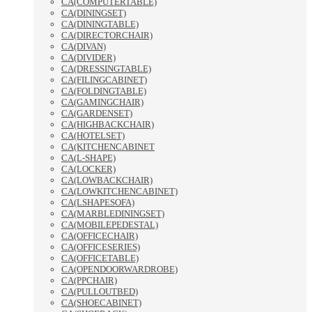
CA(COMPUTERTABLE)
CA(DININGSET)
CA(DININGTABLE)
CA(DIRECTORCHAIR)
CA(DIVAN)
CA(DIVIDER)
CA(DRESSINGTABLE)
CA(FILINGCABINET)
CA(FOLDINGTABLE)
CA(GAMINGCHAIR)
CA(GARDENSET)
CA(HIGHBACKCHAIR)
CA(HOTELSET)
CA(KITCHENCABINET
CA(L-SHAPE)
CA(LOCKER)
CA(LOWBACKCHAIR)
CA(LOWKITCHENCABINET)
CA(LSHAPESOFA)
CA(MARBLEDININGSET)
CA(MOBILEPEDESTAL)
CA(OFFICECHAIR)
CA(OFFICESERIES)
CA(OFFICETABLE)
CA(OPENDOORWARDROBE)
CA(PPCHAIR)
CA(PULLOUTBED)
CA(SHOECABINET)