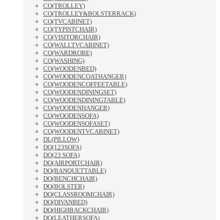
CO(TROLLEY)
CO(TROLLEY&BOLSTERRACK)
CO(TVCABINET)
CO(TYPISTCHAIR)
CO(VISITORCHAIR)
CO(WALLTVCABINET)
CO(WARDROBE)
CO(WASHING)
CO(WOODENBED)
CO(WOODENCOATHANGER)
CO(WOODENCOFFEETABLE)
CO(WOODENDININGSET)
CO(WOODENDININGTABLE)
CO(WOODENHANGER)
CO(WOODENSOFA)
CO(WOODENSOFASET)
CO(WOODENTVCABINET)
DL(PILLOW)
DO(123SOFA)
DO(23 SOFA)
DO(AIRPORTCHAIR)
DO(BANQUETTABLE)
DO(BENCHCHAIR)
DO(BOLSTER)
DO(CLASSROOMCHAIR)
DO(DIVANBED)
DO(HIGHBACKCHAIR)
DO(LEATHERSOFA)