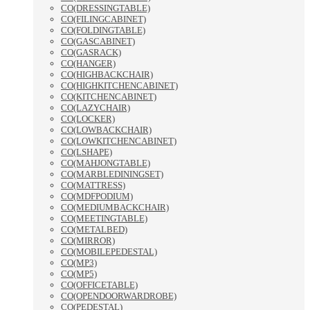
CO(DRESSINGTABLE)
CO(FILINGCABINET)
CO(FOLDINGTABLE)
CO(GASCABINET)
CO(GASRACK)
CO(HANGER)
CO(HIGHBACKCHAIR)
CO(HIGHKITCHENCABINET)
CO(KITCHENCABINET)
CO(LAZYCHAIR)
CO(LOCKER)
CO(LOWBACKCHAIR)
CO(LOWKITCHENCABINET)
CO(LSHAPE)
CO(MAHJONGTABLE)
CO(MARBLEDININGSET)
CO(MATTRESS)
CO(MDFPODIUM)
CO(MEDIUMBACKCHAIR)
CO(MEETINGTABLE)
CO(METALBED)
CO(MIRROR)
CO(MOBILEPEDESTAL)
CO(MP3)
CO(MP5)
CO(OFFICETABLE)
CO(OPENDOORWARDROBE)
CO(PEDESTAL)