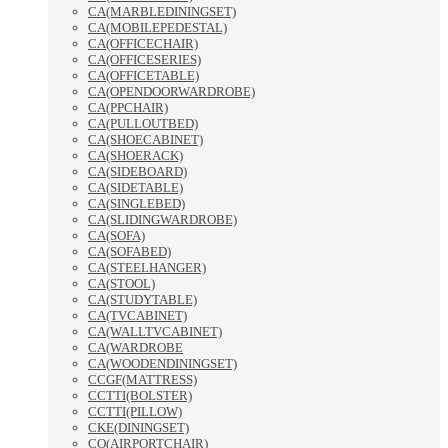
CA(MARBLEDININGSET)
CA(MOBILEPEDESTAL)
CA(OFFICECHAIR)
CA(OFFICESERIES)
CA(OFFICETABLE)
CA(OPENDOORWARDROBE)
CA(PPCHAIR)
CA(PULLOUTBED)
CA(SHOECABINET)
CA(SHOERACK)
CA(SIDEBOARD)
CA(SIDETABLE)
CA(SINGLEBED)
CA(SLIDINGWARDROBE)
CA(SOFA)
CA(SOFABED)
CA(STEELHANGER)
CA(STOOL)
CA(STUDYTABLE)
CA(TVCABINET)
CA(WALLTVCABINET)
CA(WARDROBE
CA(WOODENDININGSET)
CCGF(MATTRESS)
CCTTI(BOLSTER)
CCTTI(PILLOW)
CKE(DININGSET)
CO(AIRPORTCHAIR)