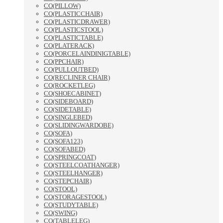
CO(PILLOW)
CO(PLASTICCHAIR)
CO(PLASTICDRAWER)
CO(PLASTICSTOOL)
CO(PLASTICTABLE)
CO(PLATERACK)
CO(PORCELAINDINIGTABLE)
CO(PPCHAIR)
CO(PULLOUTBED)
CO(RECLINER CHAIR)
CO(ROCKETLEG)
CO(SHOECABINET)
CO(SIDEBOARD)
CO(SIDETABLE)
CO(SINGLEBED)
CO(SLIDINGWARDOBE)
CO(SOFA)
CO(SOFA123)
CO(SOFABED)
CO(SPRINGCOAT)
CO(STEELCOATHANGER)
CO(STEELHANGER)
CO(STEPCHAIR)
CO(STOOL)
CO(STORAGESTOOL)
CO(STUDYTABLE)
CO(SWING)
CO(TABLELEG)