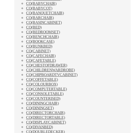
CO(BABYCHAIR)
CO(BABYCOT)
CO(BANQUETCHAIR)
CO(BARCHAIR)
CO(BASINCABINET)
CO(BED)
CO(BEDROOMSET)
CO(BENCHCHAIR)
CO(BOOKCASE)
CO(BUNKBED)
CO(CABINET)
CO(CAFECHAIR)
CO(CAFETABLE)
CO(CHESTOFDRAWER)
CO(CHILDRENWARDROBE)
CO(CHIPBOARDTVCABINET)
CO(COFFETABLE)
CO(COLOURBOX)
CO(COMPUTERTABLE)
CO(CONSOLETABLE)
CO(COUNTERISED)
CO(DININGCHAIR)
CO(DININGSET)
CO(DIRECTORCHAIR)
CO(DIRECTORTABLE)
CO(DISPLAYCABINET)
CO(DIVANBED)
CO(DOUBLEDECKER)