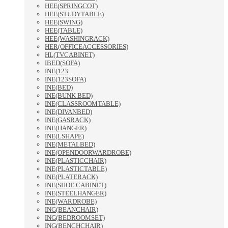
HEE(SPRINGCOT)
HEE(STUDYTABLE)
HEE(SWING)
HEE(TABLE)
HEE(WASHINGRACK)
HER(OFFICEACCESSORIES)
HL(TVCABINET)
IBED(SOFA)
INE(123
INE(123SOFA)
INE(BED)
INE(BUNK BED)
INE(CLASSROOMTABLE)
INE(DIVANBED)
INE(GASRACK)
INE(HANGER)
INE(LSHAPE)
INE(METALBED)
INE(OPENDOORWARDROBE)
INE(PLASTICCHAIR)
INE(PLASTICTABLE)
INE(PLATERACK)
INE(SHOE CABINET)
INE(STEELHANGER)
INE(WARDROBE)
ING(BEANCHAIR)
ING(BEDROOMSET)
ING(BENCHCHAIR)