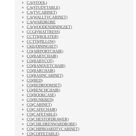
CA(STOOL)
CA(STUDYTABLE)
CA(TVCABINET)
CA(WALLTVCABINET)
CA(WARDROBE
CA(WOODENDININGSET)
CCGF(MATTRESS)
CCTTI(BOLSTER)
CCTTI(PILLOW)
CKE(DININGSET)
CO(AIRPORTCHAIR)
CO(BABYCHAIR)
CO(BABYCOT)
CO(BANQUETCHAIR)
CO(BARCHAIR)
CO(BASINCABINET)
CO(BED)
CO(BEDROOMSET)
CO(BENCHCHAIR)
CO(BOOKCASE)
CO(BUNKBED)
CO(CABINET)
CO(CAFECHAIR)
CO(CAFETABLE)
CO(CHESTOFDRAWER)
CO(CHILDRENWARDROBE)
CO(CHIPBOARDTVCABINET)
CO(COFFETABLE)