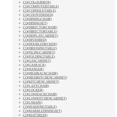
CO(COLOURBOX)
CO(COMPUTERTABLE)
CO(CONSOLETABLE)
CO(COUNTERISED)
CO(DININGCHAIR)
CO(DININGSET)
CO(DIRECTORCHAIR)
CO(DIRECTORTABLE)
CO(DISPLAYCABINET)
CO(DIVANBED)
CO(DOUBLEDECKER)
CO(DRESSINGTABLE)
CO(FILINGCABINET)
CO(FOLDINGTABLE)
CO(GASCABINET)
CO(GASRACK)
CO(HANGER)
CO(HIGHBACKCHAIR)
CO(HIGHKITCHENCABINET)
CO(KITCHENCABINET)
CO(LAZYCHAIR)
CO(LOCKER)
CO(LOWBACKCHAIR)
CO(LOWKITCHENCABINET)
CO(LSHAPE)
CO(MAHJONGTABLE)
CO(MARBLEDININGSET)
CO(MATTRESS)