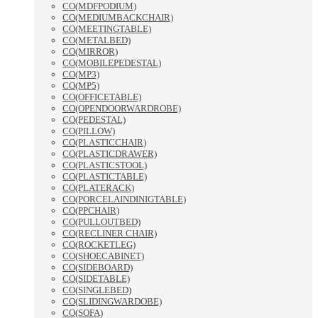
CO(MDFPODIUM)
CO(MEDIUMBACKCHAIR)
CO(MEETINGTABLE)
CO(METALBED)
CO(MIRROR)
CO(MOBILEPEDESTAL)
CO(MP3)
CO(MP5)
CO(OFFICETABLE)
CO(OPENDOORWARDROBE)
CO(PEDESTAL)
CO(PILLOW)
CO(PLASTICCHAIR)
CO(PLASTICDRAWER)
CO(PLASTICSTOOL)
CO(PLASTICTABLE)
CO(PLATERACK)
CO(PORCELAINDINIGTABLE)
CO(PPCHAIR)
CO(PULLOUTBED)
CO(RECLINER CHAIR)
CO(ROCKETLEG)
CO(SHOECABINET)
CO(SIDEBOARD)
CO(SIDETABLE)
CO(SINGLEBED)
CO(SLIDINGWARDOBE)
CO(SOFA)