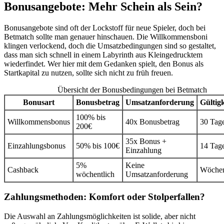
Bonusangebote: Mehr Schein als Sein?
Bonusangebote sind oft der Lockstoff für neue Spieler, doch bei
Betmatch sollte man genauer hinschauen. Die Willkommensboni
klingen verlockend, doch die Umsatzbedingungen sind so gestaltet,
dass man sich schnell in einem Labyrinth aus Kleingedrucktem
wiederfindet. Wer hier mit dem Gedanken spielt, den Bonus als
Startkapital zu nutzen, sollte sich nicht zu früh freuen.
Übersicht der Bonusbedingungen bei Betmatch
Bonusart
Bonusbetrag
Umsatzanforderung
Gültig
100% bis
Willkommensbonus
40x Bonusbetrag
30 Tag
200€
35x Bonus +
Einzahlungsbonus
50% bis 100€
14 Tag
Einzahlung
5%
Keine
Cashback
Wöchen
wöchentlich
Umsatzanforderung
Zahlungsmethoden: Komfort oder Stolperfallen?
Die Auswahl an Zahlungsmöglichkeiten ist solide, aber nicht