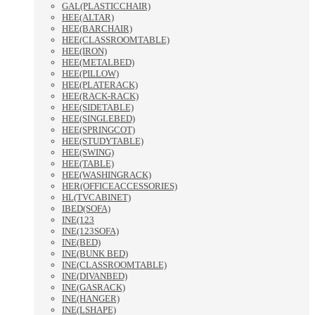
GAL(PLASTICCHAIR)
HEE(ALTAR)
HEE(BARCHAIR)
HEE(CLASSROOMTABLE)
HEE(IRON)
HEE(METALBED)
HEE(PILLOW)
HEE(PLATERACK)
HEE(RACK-RACK)
HEE(SIDETABLE)
HEE(SINGLEBED)
HEE(SPRINGCOT)
HEE(STUDYTABLE)
HEE(SWING)
HEE(TABLE)
HEE(WASHINGRACK)
HER(OFFICEACCESSORIES)
HL(TVCABINET)
IBED(SOFA)
INE(123
INE(123SOFA)
INE(BED)
INE(BUNK BED)
INE(CLASSROOMTABLE)
INE(DIVANBED)
INE(GASRACK)
INE(HANGER)
INE(LSHAPE)