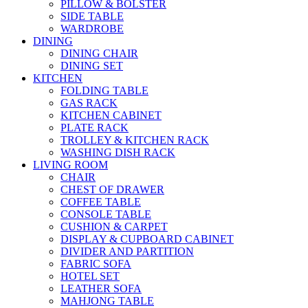
PILLOW & BOLSTER
SIDE TABLE
WARDROBE
DINING
DINING CHAIR
DINING SET
KITCHEN
FOLDING TABLE
GAS RACK
KITCHEN CABINET
PLATE RACK
TROLLEY & KITCHEN RACK
WASHING DISH RACK
LIVING ROOM
CHAIR
CHEST OF DRAWER
COFFEE TABLE
CONSOLE TABLE
CUSHION & CARPET
DISPLAY & CUPBOARD CABINET
DIVIDER AND PARTITION
FABRIC SOFA
HOTEL SET
LEATHER SOFA
MAHJONG TABLE