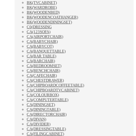
BK(TVCABINET)
BK(WARDROBE)
BK(WOODENBED)
BK(WOODENCOATHANGER)
BK(WOODENDININGSET)
C0(DRESSING
CA(123SOFA)
CA(AIRPORTCHAIR)
CA(BABYCHAIR)
CA(BABYCOT)
CA(BANQUETTABLE)
CA(BAR TABLE)
CA(BARCHAIR)
CA(BEDROOMSET)
CA(BENCHCHAIR)
CA(CAFECHAIR)
CA(CHESTDRAWER)
CA(CHIPBOARDCOFFEETABLE)
CA(CHIPBOARDTVCABINET)
CA(COLOURBOX)
CA(COMPUTERTABLE)
CA(DININGSET)
CA(DININGTABLE)
CA(DIRECTORCHAIR)
CA(DIVAN)
CA(DIVIDER)
CA(DRESSINGTABLE)
CA(FILINGCABINET)