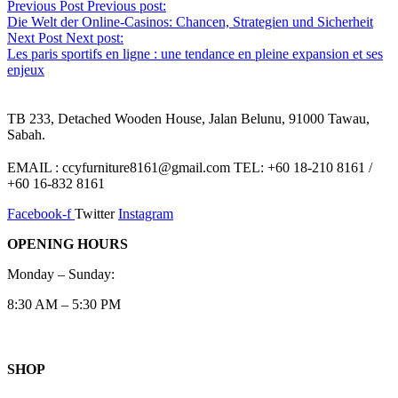
Previous Post
Previous post:
Die Welt der Online-Casinos: Chancen, Strategien und Sicherheit
Next Post
Next post:
Les paris sportifs en ligne : une tendance en pleine expansion et ses
enjeux
TB 233, Detached Wooden House, Jalan Belunu, 91000 Tawau,
Sabah.
EMAIL : ccyfurniture8161@gmail.com TEL: +60 18-210 8161 /
+60 16-832 8161
Facebook-f
Twitter
Instagram
OPENING HOURS
Monday – Sunday:
8:30 AM – 5:30 PM
SHOP