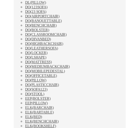
DL(PILLOW)
DO(123SOFA)
DO(23 SOFA)
DO(AIRPORTCHAIR)
DO(BANQUETTABLE)
DO(BENCHCHAIR)
DO(BOLSTER)
DO(CLASSROOMCHAIR)
DO(DIVANBED)
DO(HIGHBACKCHAIR)
DO(LEATHERSOFA)
DO(LOCKER)
DO(LSHAPE)
DO(MATTRESS)
DO(MEDIUMBACKCHAIR)
DO(MOBILEPEDESTAL)
DO(OFFICETABLE)
DO(PILLOW)
DO(PLASTICCHAIR)
DO(SOFA123)
DO(STOOL)
EEP(BOLSTER)
EEP(PILLOW)
ELK(BARCHAIR)
ELK(BARTABLE)
ELK(BED)
ELK(BENCHCHAIR)
ELK(BOOKSHELF)