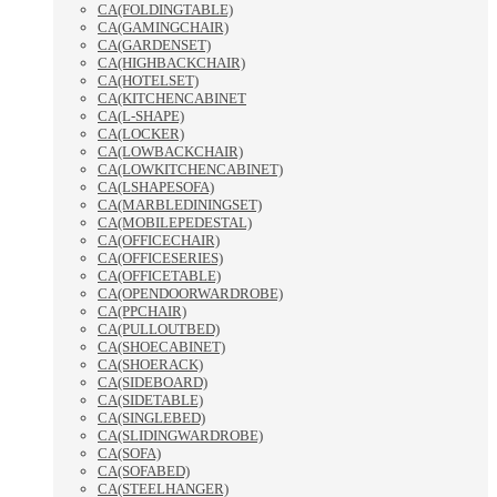
CA(FOLDINGTABLE)
CA(GAMINGCHAIR)
CA(GARDENSET)
CA(HIGHBACKCHAIR)
CA(HOTELSET)
CA(KITCHENCABINET
CA(L-SHAPE)
CA(LOCKER)
CA(LOWBACKCHAIR)
CA(LOWKITCHENCABINET)
CA(LSHAPESOFA)
CA(MARBLEDININGSET)
CA(MOBILEPEDESTAL)
CA(OFFICECHAIR)
CA(OFFICESERIES)
CA(OFFICETABLE)
CA(OPENDOORWARDROBE)
CA(PPCHAIR)
CA(PULLOUTBED)
CA(SHOECABINET)
CA(SHOERACK)
CA(SIDEBOARD)
CA(SIDETABLE)
CA(SINGLEBED)
CA(SLIDINGWARDROBE)
CA(SOFA)
CA(SOFABED)
CA(STEELHANGER)