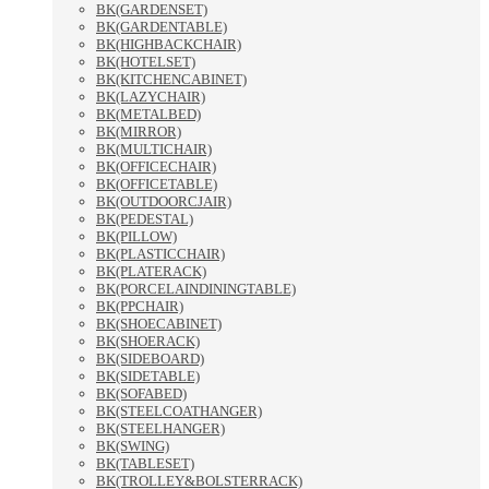
BK(GARDENSET)
BK(GARDENTABLE)
BK(HIGHBACKCHAIR)
BK(HOTELSET)
BK(KITCHENCABINET)
BK(LAZYCHAIR)
BK(METALBED)
BK(MIRROR)
BK(MULTICHAIR)
BK(OFFICECHAIR)
BK(OFFICETABLE)
BK(OUTDOORCJAIR)
BK(PEDESTAL)
BK(PILLOW)
BK(PLASTICCHAIR)
BK(PLATERACK)
BK(PORCELAINDININGTABLE)
BK(PPCHAIR)
BK(SHOECABINET)
BK(SHOERACK)
BK(SIDEBOARD)
BK(SIDETABLE)
BK(SOFABED)
BK(STEELCOATHANGER)
BK(STEELHANGER)
BK(SWING)
BK(TABLESET)
BK(TROLLEY&BOLSTERRACK)