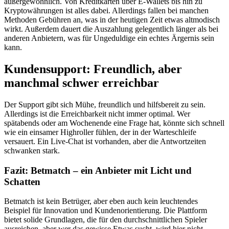
außergewöhnlich. Von Kreditkarten über E-Wallets bis hin zu
Kryptowährungen ist alles dabei. Allerdings fallen bei manchen
Methoden Gebühren an, was in der heutigen Zeit etwas altmodisch
wirkt. Außerdem dauert die Auszahlung gelegentlich länger als bei
anderen Anbietern, was für Ungeduldige ein echtes Ärgernis sein
kann.
Kundensupport: Freundlich, aber
manchmal schwer erreichbar
Der Support gibt sich Mühe, freundlich und hilfsbereit zu sein.
Allerdings ist die Erreichbarkeit nicht immer optimal. Wer
spätabends oder am Wochenende eine Frage hat, könnte sich schnell
wie ein einsamer Highroller fühlen, der in der Warteschleife
versauert. Ein Live-Chat ist vorhanden, aber die Antwortzeiten
schwanken stark.
Fazit: Betmatch – ein Anbieter mit Licht und
Schatten
Betmatch ist kein Betrüger, aber eben auch kein leuchtendes
Beispiel für Innovation und Kundenorientierung. Die Plattform
bietet solide Grundlagen, die für den durchschnittlichen Spieler
ausreichen, aber wer das gewisse Etwas sucht, wird hier nicht