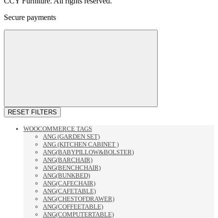
CCY Furniture. All rights reserved.
Secure payments
RESET FILTERS
WOOCOMMERCE TAGS
ANG (GARDEN SET)
ANG (KITCHEN CABINET )
ANG(BABYPILLOW&BOLSTER)
ANG(BARCHAIR)
ANG(BENCHCHAIR)
ANG(BUNKBED)
ANG(CAFECHAIR)
ANG(CAFETABLE)
ANG(CHESTOFDRAWER)
ANG(COFFEETABLE)
ANG(COMPUTERTABLE)