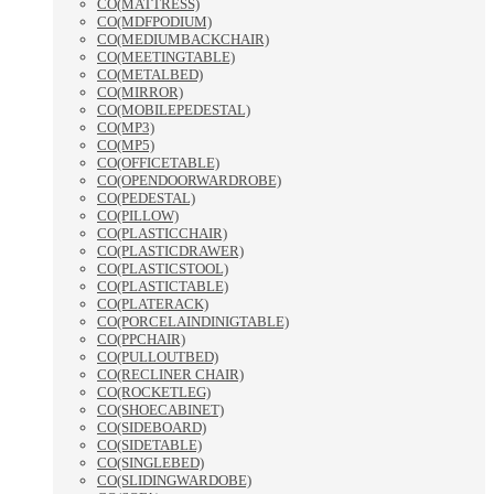
CO(MATTRESS)
CO(MDFPODIUM)
CO(MEDIUMBACKCHAIR)
CO(MEETINGTABLE)
CO(METALBED)
CO(MIRROR)
CO(MOBILEPEDESTAL)
CO(MP3)
CO(MP5)
CO(OFFICETABLE)
CO(OPENDOORWARDROBE)
CO(PEDESTAL)
CO(PILLOW)
CO(PLASTICCHAIR)
CO(PLASTICDRAWER)
CO(PLASTICSTOOL)
CO(PLASTICTABLE)
CO(PLATERACK)
CO(PORCELAINDINIGTABLE)
CO(PPCHAIR)
CO(PULLOUTBED)
CO(RECLINER CHAIR)
CO(ROCKETLEG)
CO(SHOECABINET)
CO(SIDEBOARD)
CO(SIDETABLE)
CO(SINGLEBED)
CO(SLIDINGWARDOBE)