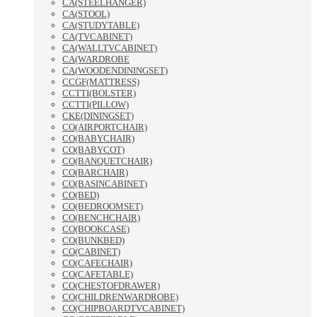
CA(STEELHANGER)
CA(STOOL)
CA(STUDYTABLE)
CA(TVCABINET)
CA(WALLTVCABINET)
CA(WARDROBE
CA(WOODENDININGSET)
CCGF(MATTRESS)
CCTTI(BOLSTER)
CCTTI(PILLOW)
CKE(DININGSET)
CO(AIRPORTCHAIR)
CO(BABYCHAIR)
CO(BABYCOT)
CO(BANQUETCHAIR)
CO(BARCHAIR)
CO(BASINCABINET)
CO(BED)
CO(BEDROOMSET)
CO(BENCHCHAIR)
CO(BOOKCASE)
CO(BUNKBED)
CO(CABINET)
CO(CAFECHAIR)
CO(CAFETABLE)
CO(CHESTOFDRAWER)
CO(CHILDRENWARDROBE)
CO(CHIPBOARDTVCABINET)