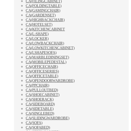
CA(FILINGCABINET)
CA(FOLDINGTABLE)
CA(GAMINGCHAIR)
CA(GARDENSET)
CA(HIGHBACKCHAIR)
CA(HOTELSET)
CA(KITCHENCABINET
CA(L-SHAPE)
CA(LOCKER)
CA(LOWBACKCHAIR)
CA(LOWKITCHENCABINET)
CA(LSHAPESOFA)
CA(MARBLEDININGSET)
CA(MOBILEPEDESTAL)
CA(OFFICECHAIR)
CA(OFFICESERIES)
CA(OFFICETABLE)
CA(OPENDOORWARDROBE)
CA(PPCHAIR)
CA(PULLOUTBED)
CA(SHOECABINET)
CA(SHOERACK)
CA(SIDEBOARD)
CA(SIDETABLE)
CA(SINGLEBED)
CA(SLIDINGWARDROBE)
CA(SOFA)
CA(SOFABED)