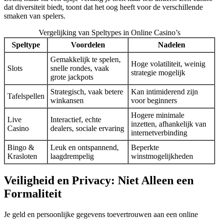
dat diversiteit biedt, toont dat het oog heeft voor de verschillende
smaken van spelers.
Vergelijking van Speltypes in Online Casino’s
Speltype
Voordelen
Nadelen
Gemakkelijk te spelen,
Hoge volatiliteit, weinig
Slots
snelle rondes, vaak
strategie mogelijk
grote jackpots
Strategisch, vaak betere
Kan intimiderend zijn
Tafelspellen
winkansen
voor beginners
Hogere minimale
Live
Interactief, echte
inzetten, afhankelijk van
Casino
dealers, sociale ervaring
internetverbinding
Bingo &
Leuk en ontspannend,
Beperkte
Krasloten
laagdrempelig
winstmogelijkheden
Veiligheid en Privacy: Niet Alleen een
Formaliteit
Je geld en persoonlijke gegevens toevertrouwen aan een online