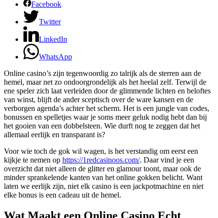
Facebook
Twitter
LinkedIn
WhatsApp
Online casino’s zijn tegenwoordig zo talrijk als de sterren aan de
hemel, maar net zo ondoorgrondelijk als het heelal zelf. Terwijl de
ene speler zich laat verleiden door de glimmende lichten en beloftes
van winst, blijft de ander sceptisch over de ware kansen en de
verborgen agenda’s achter het scherm. Het is een jungle van codes,
bonussen en spelletjes waar je soms meer geluk nodig hebt dan bij
het gooien van een dobbelsteen. Wie durft nog te zeggen dat het
allemaal eerlijk en transparant is?
Voor wie toch de gok wil wagen, is het verstandig om eerst een
kijkje te nemen op
https://1redcasinoos.com/
. Daar vind je een
overzicht dat niet alleen de glitter en glamour toont, maar ook de
minder sprankelende kanten van het online gokken belicht. Want
laten we eerlijk zijn, niet elk casino is een jackpotmachine en niet
elke bonus is een cadeau uit de hemel.
Wat Maakt een Online Casino Echt