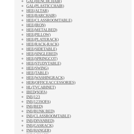
GAL(BENCHCHAIR)
GAL(PLASTICCHAIR)
HEE(ALTAR)
HEE(BARCHAIR)
HEE(CLASSROOMTABLE)
HEE(IRON)
HEE(METALBED)
HEE(PILLOW)
HEE(PLATERACK)
HEE(RACK-RACK)
HEE(SIDETABLE)
HEE(SINGLEBED)
HEE(SPRINGCOT)
HEE(STUDYTABLE)
HEE(SWING)
HEE(TABLE)
HEE(WASHINGRACK)
HER(OFFICEACCESSORIES)
HL(TVCABINET)
IBED(SOFA)
INE(123
INE(123SOFA)
INE(BED)
INE(BUNK BED)
INE(CLASSROOMTABLE)
INE(DIVANBED)
INE(GASRACK)
INE(HANGER)