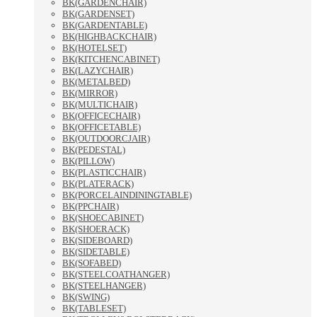
BK(GARDENCHAIR)
BK(GARDENSET)
BK(GARDENTABLE)
BK(HIGHBACKCHAIR)
BK(HOTELSET)
BK(KITCHENCABINET)
BK(LAZYCHAIR)
BK(METALBED)
BK(MIRROR)
BK(MULTICHAIR)
BK(OFFICECHAIR)
BK(OFFICETABLE)
BK(OUTDOORCJAIR)
BK(PEDESTAL)
BK(PILLOW)
BK(PLASTICCHAIR)
BK(PLATERACK)
BK(PORCELAINDININGTABLE)
BK(PPCHAIR)
BK(SHOECABINET)
BK(SHOERACK)
BK(SIDEBOARD)
BK(SIDETABLE)
BK(SOFABED)
BK(STEELCOATHANGER)
BK(STEELHANGER)
BK(SWING)
BK(TABLESET)