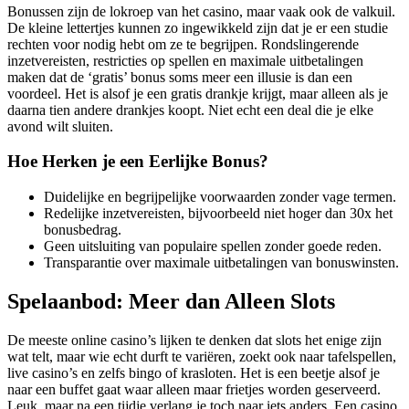
Bonussen zijn de lokroep van het casino, maar vaak ook de valkuil.
De kleine lettertjes kunnen zo ingewikkeld zijn dat je er een studie
rechten voor nodig hebt om ze te begrijpen. Rondslingerende
inzetvereisten, restricties op spellen en maximale uitbetalingen
maken dat de ‘gratis’ bonus soms meer een illusie is dan een
voordeel. Het is alsof je een gratis drankje krijgt, maar alleen als je
daarna tien andere drankjes koopt. Niet echt een deal die je elke
avond wilt sluiten.
Hoe Herken je een Eerlijke Bonus?
Duidelijke en begrijpelijke voorwaarden zonder vage termen.
Redelijke inzetvereisten, bijvoorbeeld niet hoger dan 30x het
bonusbedrag.
Geen uitsluiting van populaire spellen zonder goede reden.
Transparantie over maximale uitbetalingen van bonuswinsten.
Spelaanbod: Meer dan Alleen Slots
De meeste online casino’s lijken te denken dat slots het enige zijn
wat telt, maar wie echt durft te variëren, zoekt ook naar tafelspellen,
live casino’s en zelfs bingo of krasloten. Het is een beetje alsof je
naar een buffet gaat waar alleen maar frietjes worden geserveerd.
Leuk, maar na een tijdje verlang je toch naar iets anders. Een casino