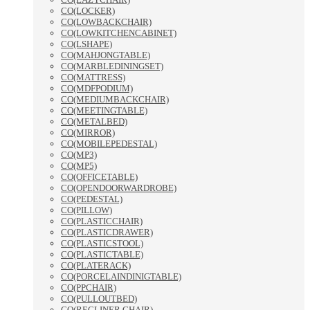
CO(LOCKER)
CO(LOWBACKCHAIR)
CO(LOWKITCHENCABINET)
CO(LSHAPE)
CO(MAHJONGTABLE)
CO(MARBLEDININGSET)
CO(MATTRESS)
CO(MDFPODIUM)
CO(MEDIUMBACKCHAIR)
CO(MEETINGTABLE)
CO(METALBED)
CO(MIRROR)
CO(MOBILEPEDESTAL)
CO(MP3)
CO(MP5)
CO(OFFICETABLE)
CO(OPENDOORWARDROBE)
CO(PEDESTAL)
CO(PILLOW)
CO(PLASTICCHAIR)
CO(PLASTICDRAWER)
CO(PLASTICSTOOL)
CO(PLASTICTABLE)
CO(PLATERACK)
CO(PORCELAINDINIGTABLE)
CO(PPCHAIR)
CO(PULLOUTBED)
CO(RECLINER CHAIR)