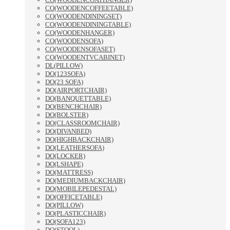
CO(WOODENCOFFEETABLE)
CO(WOODENDININGSET)
CO(WOODENDININGTABLE)
CO(WOODENHANGER)
CO(WOODENSOFA)
CO(WOODENSOFASET)
CO(WOODENTVCABINET)
DL(PILLOW)
DO(123SOFA)
DO(23 SOFA)
DO(AIRPORTCHAIR)
DO(BANQUETTABLE)
DO(BENCHCHAIR)
DO(BOLSTER)
DO(CLASSROOMCHAIR)
DO(DIVANBED)
DO(HIGHBACKCHAIR)
DO(LEATHERSOFA)
DO(LOCKER)
DO(LSHAPE)
DO(MATTRESS)
DO(MEDIUMBACKCHAIR)
DO(MOBILEPEDESTAL)
DO(OFFICETABLE)
DO(PILLOW)
DO(PLASTICCHAIR)
DO(SOFA123)
DO(STOOL)