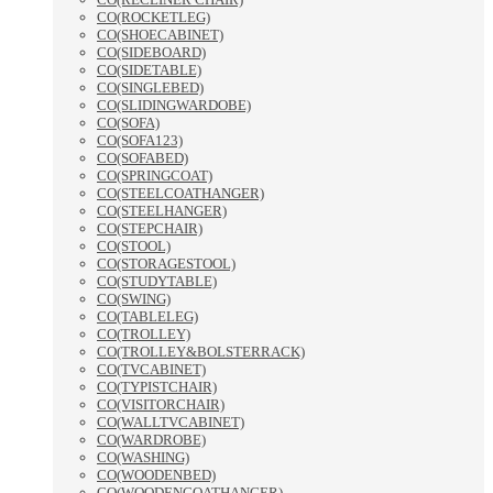
CO(ROCKETLEG)
CO(SHOECABINET)
CO(SIDEBOARD)
CO(SIDETABLE)
CO(SINGLEBED)
CO(SLIDINGWARDOBE)
CO(SOFA)
CO(SOFA123)
CO(SOFABED)
CO(SPRINGCOAT)
CO(STEELCOATHANGER)
CO(STEELHANGER)
CO(STEPCHAIR)
CO(STOOL)
CO(STORAGESTOOL)
CO(STUDYTABLE)
CO(SWING)
CO(TABLELEG)
CO(TROLLEY)
CO(TROLLEY&BOLSTERRACK)
CO(TVCABINET)
CO(TYPISTCHAIR)
CO(VISITORCHAIR)
CO(WALLTVCABINET)
CO(WARDROBE)
CO(WASHING)
CO(WOODENBED)
CO(WOODENCOATHANGER)