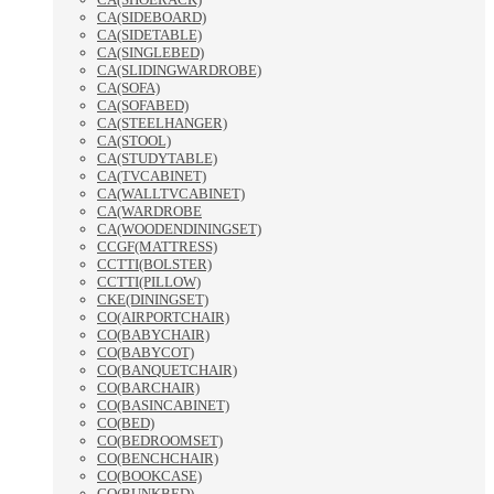
CA(SIDEBOARD)
CA(SIDETABLE)
CA(SINGLEBED)
CA(SLIDINGWARDROBE)
CA(SOFA)
CA(SOFABED)
CA(STEELHANGER)
CA(STOOL)
CA(STUDYTABLE)
CA(TVCABINET)
CA(WALLTVCABINET)
CA(WARDROBE
CA(WOODENDININGSET)
CCGF(MATTRESS)
CCTTI(BOLSTER)
CCTTI(PILLOW)
CKE(DININGSET)
CO(AIRPORTCHAIR)
CO(BABYCHAIR)
CO(BABYCOT)
CO(BANQUETCHAIR)
CO(BARCHAIR)
CO(BASINCABINET)
CO(BED)
CO(BEDROOMSET)
CO(BENCHCHAIR)
CO(BOOKCASE)
CO(BUNKBED)