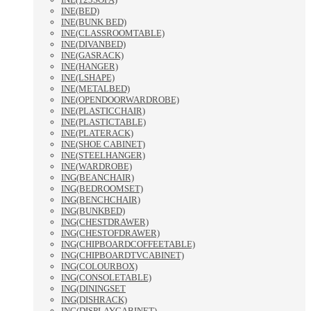
INE(BED)
INE(BUNK BED)
INE(CLASSROOMTABLE)
INE(DIVANBED)
INE(GASRACK)
INE(HANGER)
INE(LSHAPE)
INE(METALBED)
INE(OPENDOORWARDROBE)
INE(PLASTICCHAIR)
INE(PLASTICTABLE)
INE(PLATERACK)
INE(SHOE CABINET)
INE(STEELHANGER)
INE(WARDROBE)
ING(BEANCHAIR)
ING(BEDROOMSET)
ING(BENCHCHAIR)
ING(BUNKBED)
ING(CHESTDRAWER)
ING(CHESTOFDRAWER)
ING(CHIPBOARDCOFFEETABLE)
ING(CHIPBOARDTVCABINET)
ING(COLOURBOX)
ING(CONSOLETABLE)
ING(DININGSET
ING(DISHRACK)
ING(DISPLAYCABINET)