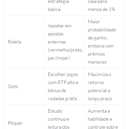
estratégia
casa para
básica
menos de 1%
Maior
Apostar em
probabilidade
apostas
de ganho,
Roleta
externas
embora com
(vermelho/preto,
prêmios
par/ímpar)
menores
Escolher jogos
Maximiza o
com RTP alto e
retorno
Slots
bônus de
potencial a
rodadas grátis
longo prazo
Estudo
Aumenta a
contínuo e
habilidade e
Pôquer
leitura dos
controle sobre