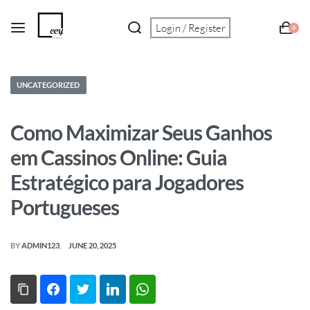
Login / Register
0
UNCATEGORIZED
Como Maximizar Seus Ganhos
em Cassinos Online: Guia
Estratégico para Jogadores
Portugueses
BY
ADMIN123
JUNE 20, 2025
Copy Link
Facebook
Twitter
LinkedIn
WhatsApp