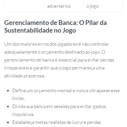
adversários
o jogo
Gerenciamento de Banca: O Pilar da
Sustentabilidade no Jogo
Um dos maiores erros dos jogadores é não controlar
adequadamente o orçamento destinado ao jogo. O
gerenciamento de banca é essencial para evitar perdas
irreparáveis e garantir que o jogo permaneça uma
atividade prazerosa.
Defina um orçamento mensal e nunca ultrapasse esse
limite.
Divida sua banca em sessões para evitar gastos
impulsivos.
Estabeleça metas realistas de lucro e perdas