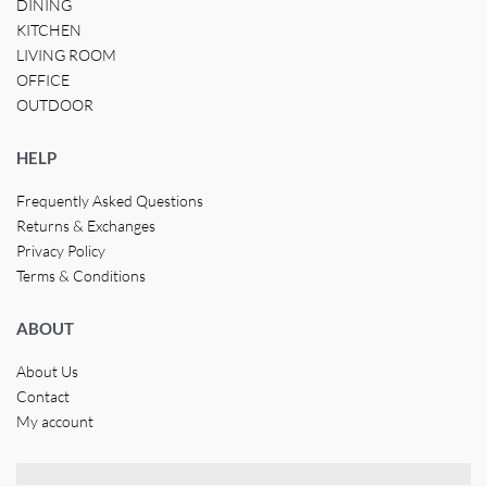
DINING
KITCHEN
LIVING ROOM
OFFICE
OUTDOOR
HELP
Frequently Asked Questions
Returns & Exchanges
Privacy Policy
Terms & Conditions
ABOUT
About Us
Contact
My account