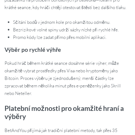
krátké seance, kdy hráči chtějí otestovat štěstí bez dalšího tlaku.
Sčítání bodů v jednom kole pro okamžitou odměnu.
Bezrizikové volné spiny udrží sázky nízké při rychlé hře.
Promo kódy lze zadat přímo přes mobilní aplikaci.
Výběr po rychlé výhře
Pokud hráč během krátké seance dosáhne série výher, může
okamžitě vybrat prostředky přes Visa nebo kryptoměny jako
Bitcoin. Proces výběru je zjednodušený; menší částky lze
zpracovat během několika minut přes e‑peněženky jako Skrill
nebo Neteller.
Platební možnosti pro okamžité hraní a
výběry
BetAndYou přijímá jak tradiční platební metody, tak přes 35