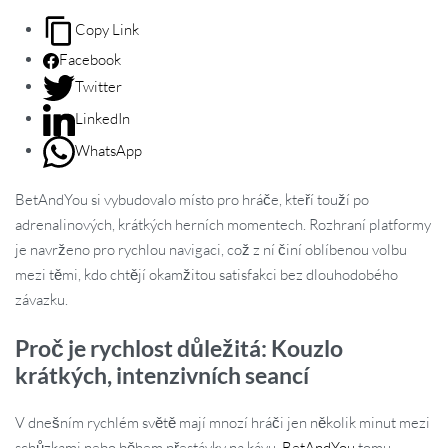
Copy Link
Facebook
Twitter
LinkedIn
WhatsApp
BetAndYou si vybudovalo místo pro hráče, kteří touží po
adrenalinových, krátkých herních momentech. Rozhraní platformy
je navrženo pro rychlou navigaci, což z ní činí oblíbenou volbu
mezi těmi, kdo chtějí okamžitou satisfakci bez dlouhodobého
závazku.
Proč je rychlost důležitá: Kouzlo
krátkých, intenzivních seancí
V dnešním rychlém světě mají mnozí hráči jen několik minut mezi
schůzkami nebo během přestávky na kávu.
BetAndYou
tomu