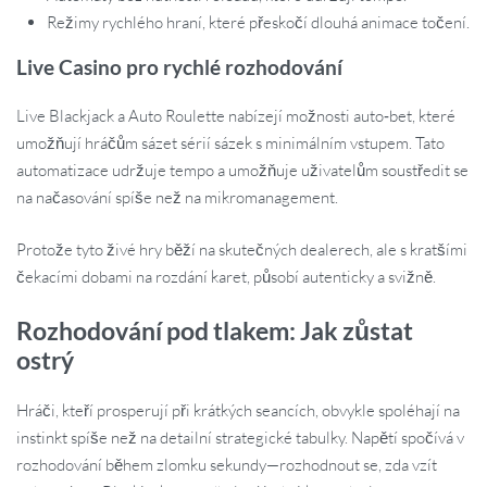
Režimy rychlého hraní, které přeskočí dlouhá animace točení.
Live Casino pro rychlé rozhodování
Live Blackjack a Auto Roulette nabízejí možnosti auto‑bet, které
umožňují hráčům sázet sérií sázek s minimálním vstupem. Tato
automatizace udržuje tempo a umožňuje uživatelům soustředit se
na načasování spíše než na mikromanagement.
Protože tyto živé hry běží na skutečných dealerech, ale s kratšími
čekacími dobami na rozdání karet, působí autenticky a svižně.
Rozhodování pod tlakem: Jak zůstat
ostrý
Hráči, kteří prosperují při krátkých seancích, obvykle spoléhají na
instinkt spíše než na detailní strategické tabulky. Napětí spočívá v
rozhodování během zlomku sekundy—rozhodnout se, zda vzít