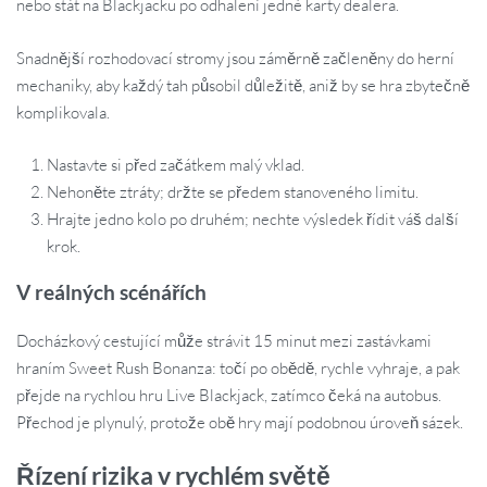
nebo stát na Blackjacku po odhalení jedné karty dealera.
Snadnější rozhodovací stromy jsou záměrně začleněny do herní
mechaniky, aby každý tah působil důležitě, aniž by se hra zbytečně
komplikovala.
Nastavte si před začátkem malý vklad.
Nehoněte ztráty; držte se předem stanoveného limitu.
Hrajte jedno kolo po druhém; nechte výsledek řídit váš další
krok.
V reálných scénářích
Docházkový cestující může strávit 15 minut mezi zastávkami
hraním Sweet Rush Bonanza: točí po obědě, rychle vyhraje, a pak
přejde na rychlou hru Live Blackjack, zatímco čeká na autobus.
Přechod je plynulý, protože obě hry mají podobnou úroveň sázek.
Řízení rizika v rychlém světě