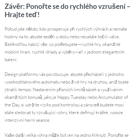
Závěr: Ponořte se do rychlého vzrušení –
Hrajte teď!
Pokud jste někdo, kdo prosperuje při rychlých výhrách a nemáte
hodiny na to, abyste seděli u stolu nebo neustále točili válce,
BetAndYou nabízí vše, co potřebujete—rychlé hry, okamžité
mobilní hraní, rychlé vklady a výběry—all v jednom elegantním
balení.
Design platformy vás povzbuzuje, abyste přecházeli z jednoho
vysokooktánového automatu nebo živé hry na druhou, aniž byste
ztratili tempo. Nastavením přísných limitů sázek a využíváním
okamžitých bonusů, jako je Happy Tuesday nebo Accumulator of
the Day, si udržíte riziko pod kontrolou a zároveň budete moci
stále sledovat ty vzrušující výhry, které definují krátké, vysoce
intenzivní herní seance.
Vaše další velká výhra může být jen na jedno kliknutí. Ponořte se