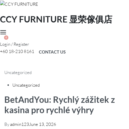
CCY FURNITURE 显荣傢俱店
0
Login / Register
+60 18-210 8161
CONTACT US
Uncategorized
Posted
Uncategorized
in
BetAndYou: Rychlý zážitek z
kasina pro rychlé výhry
By
admin123
June 13, 2026