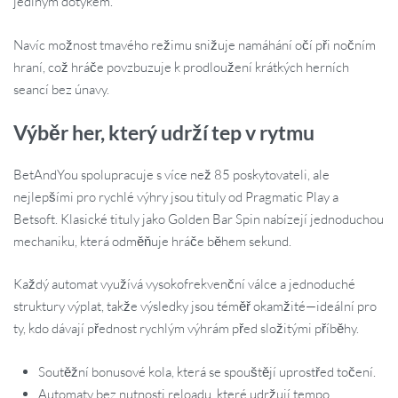
jediným dotykem.
Navíc možnost tmavého režimu snižuje namáhání očí při nočním
hraní, což hráče povzbuzuje k prodloužení krátkých herních
seancí bez únavy.
Výběr her, který udrží tep v rytmu
BetAndYou spolupracuje s více než 85 poskytovateli, ale
nejlepšími pro rychlé výhry jsou tituly od Pragmatic Play a
Betsoft. Klasické tituly jako Golden Bar Spin nabízejí jednoduchou
mechaniku, která odměňuje hráče během sekund.
Každý automat využívá vysokofrekvenční válce a jednoduché
struktury výplat, takže výsledky jsou téměř okamžité—ideální pro
ty, kdo dávají přednost rychlým výhrám před složitými příběhy.
Soutěžní bonusové kola, která se spouštějí uprostřed točení.
Automaty bez nutnosti reloadu, které udržují tempo.