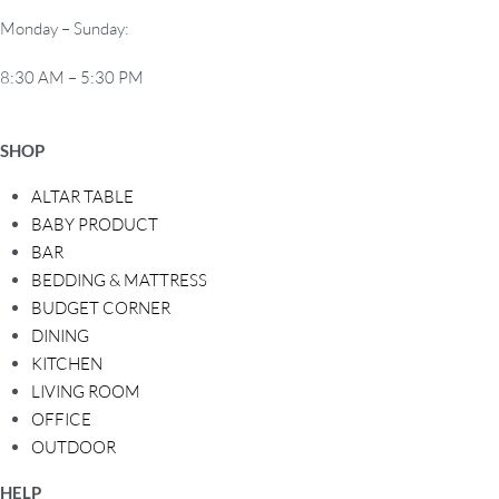
Monday – Sunday:
8:30 AM – 5:30 PM
SHOP
ALTAR TABLE
BABY PRODUCT
BAR
BEDDING & MATTRESS
BUDGET CORNER
DINING
KITCHEN
LIVING ROOM
OFFICE
OUTDOOR
HELP