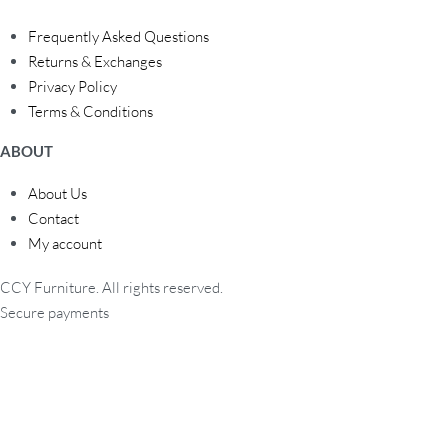
Frequently Asked Questions
Returns & Exchanges
Privacy Policy
Terms & Conditions
ABOUT
About Us
Contact
My account
CCY Furniture. All rights reserved.
Secure payments