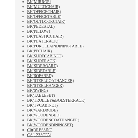
BK(MIRROR)
BK(MULTICHAIR)
BK(OFFICECHAIR)
BK(OFFICETABLE)
BK(OUTDOORCJAIR)
BK(PEDESTAL)
BK(PILLOW)
BK(PLASTICCHAIR)
BK(PLATERACK)
BK(PORCELAINDININGTABLE)
BK(PPCHAIR)
BK(SHOECABINET)
BK(SHOERACK)
BK(SIDEBOARD)
BK(SIDETABLE)
BK(SOFABED)
BK(STEELCOATHANGER)
BK(STEELHANGER)
BK(SWING)
BK(TABLESET)
BK(TROLLEY&BOLSTERRACK)
BK(TVCABINET)
BK(WARDROBE)
BK(WOODENBED)
BK(WOODENCOATHANGER)
BK(WOODENDININGSET)
C0(DRESSING
CA(123SOFA)