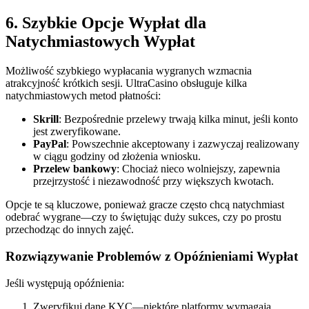
6. Szybkie Opcje Wypłat dla
Natychmiastowych Wypłat
Możliwość szybkiego wypłacania wygranych wzmacnia
atrakcyjność krótkich sesji. UltraCasino obsługuje kilka
natychmiastowych metod płatności:
Skrill
: Bezpośrednie przelewy trwają kilka minut, jeśli konto
jest zweryfikowane.
PayPal
: Powszechnie akceptowany i zazwyczaj realizowany
w ciągu godziny od złożenia wniosku.
Przelew bankowy
: Chociaż nieco wolniejszy, zapewnia
przejrzystość i niezawodność przy większych kwotach.
Opcje te są kluczowe, ponieważ gracze często chcą natychmiast
odebrać wygrane—czy to świętując duży sukces, czy po prostu
przechodząc do innych zajęć.
Rozwiązywanie Problemów z Opóźnieniami Wypłat
Jeśli występują opóźnienia:
Zweryfikuj dane KYC—niektóre platformy wymagają