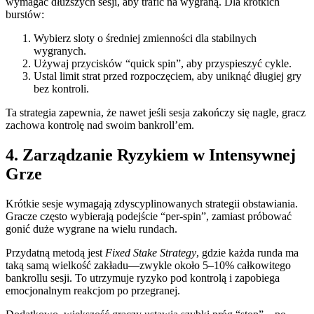
wymagać dłuższych sesji, aby trafić na wygraną. Dla krótkich
burstów:
Wybierz sloty o średniej zmienności dla stabilnych
wygranych.
Używaj przycisków “quick spin”, aby przyspieszyć cykle.
Ustal limit strat przed rozpoczęciem, aby uniknąć długiej gry
bez kontroli.
Ta strategia zapewnia, że nawet jeśli sesja zakończy się nagle, gracz
zachowa kontrolę nad swoim bankroll’em.
4. Zarządzanie Ryzykiem w Intensywnej
Grze
Krótkie sesje wymagają zdyscyplinowanych strategii obstawiania.
Gracze często wybierają podejście “per‑spin”, zamiast próbować
gonić duże wygrane na wielu rundach.
Przydatną metodą jest
Fixed Stake Strategy
, gdzie każda runda ma
taką samą wielkość zakładu—zwykle około 5–10% całkowitego
bankrollu sesji. To utrzymuje ryzyko pod kontrolą i zapobiega
emocjonalnym reakcjom po przegranej.