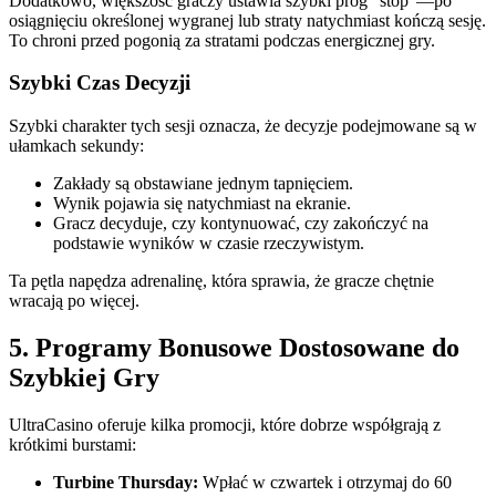
Dodatkowo, większość graczy ustawia szybki próg “stop”—po
osiągnięciu określonej wygranej lub straty natychmiast kończą sesję.
To chroni przed pogonią za stratami podczas energicznej gry.
Szybki Czas Decyzji
Szybki charakter tych sesji oznacza, że decyzje podejmowane są w
ułamkach sekundy:
Zakłady są obstawiane jednym tapnięciem.
Wynik pojawia się natychmiast na ekranie.
Gracz decyduje, czy kontynuować, czy zakończyć na
podstawie wyników w czasie rzeczywistym.
Ta pętla napędza adrenalinę, która sprawia, że gracze chętnie
wracają po więcej.
5. Programy Bonusowe Dostosowane do
Szybkiej Gry
UltraCasino oferuje kilka promocji, które dobrze współgrają z
krótkimi burstami:
Turbine Thursday:
Wpłać w czwartek i otrzymaj do 60