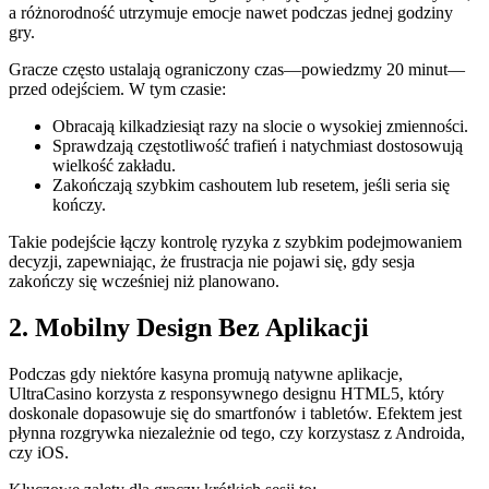
a różnorodność utrzymuje emocje nawet podczas jednej godziny
gry.
Gracze często ustalają ograniczony czas—powiedzmy 20 minut—
przed odejściem. W tym czasie:
Obracają kilkadziesiąt razy na slocie o wysokiej zmienności.
Sprawdzają częstotliwość trafień i natychmiast dostosowują
wielkość zakładu.
Zakończają szybkim cashoutem lub resetem, jeśli seria się
kończy.
Takie podejście łączy kontrolę ryzyka z szybkim podejmowaniem
decyzji, zapewniając, że frustracja nie pojawi się, gdy sesja
zakończy się wcześniej niż planowano.
2. Mobilny Design Bez Aplikacji
Podczas gdy niektóre kasyna promują natywne aplikacje,
UltraCasino korzysta z responsywnego designu HTML5, który
doskonale dopasowuje się do smartfonów i tabletów. Efektem jest
płynna rozgrywka niezależnie od tego, czy korzystasz z Androida,
czy iOS.