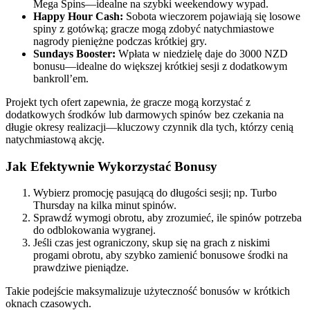
Mega Spins—idealne na szybki weekendowy wypad.
Happy Hour Cash:
Sobota wieczorem pojawiają się losowe
spiny z gotówką; gracze mogą zdobyć natychmiastowe
nagrody pieniężne podczas krótkiej gry.
Sundays Booster:
Wpłata w niedzielę daje do 3000 NZD
bonusu—idealne do większej krótkiej sesji z dodatkowym
bankroll’em.
Projekt tych ofert zapewnia, że gracze mogą korzystać z
dodatkowych środków lub darmowych spinów bez czekania na
długie okresy realizacji—kluczowy czynnik dla tych, którzy cenią
natychmiastową akcję.
Jak Efektywnie Wykorzystać Bonusy
Wybierz promocję pasującą do długości sesji; np. Turbo
Thursday na kilka minut spinów.
Sprawdź wymogi obrotu, aby zrozumieć, ile spinów potrzeba
do odblokowania wygranej.
Jeśli czas jest ograniczony, skup się na grach z niskimi
progami obrotu, aby szybko zamienić bonusowe środki na
prawdziwe pieniądze.
Takie podejście maksymalizuje użyteczność bonusów w krótkich
oknach czasowych.