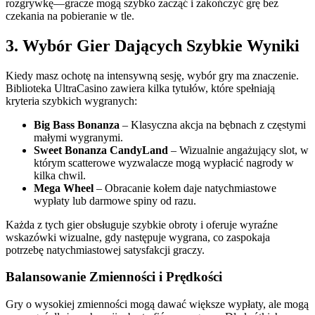
rozgrywkę—gracze mogą szybko zacząć i zakończyć grę bez
czekania na pobieranie w tle.
3. Wybór Gier Dających Szybkie Wyniki
Kiedy masz ochotę na intensywną sesję, wybór gry ma znaczenie.
Biblioteka UltraCasino zawiera kilka tytułów, które spełniają
kryteria szybkich wygranych:
Big Bass Bonanza
– Klasyczna akcja na bębnach z częstymi
małymi wygranymi.
Sweet Bonanza CandyLand
– Wizualnie angażujący slot, w
którym scatterowe wyzwalacze mogą wypłacić nagrody w
kilka chwil.
Mega Wheel
– Obracanie kołem daje natychmiastowe
wypłaty lub darmowe spiny od razu.
Każda z tych gier obsługuje szybkie obroty i oferuje wyraźne
wskazówki wizualne, gdy następuje wygrana, co zaspokaja
potrzebę natychmiastowej satysfakcji graczy.
Balansowanie Zmienności i Prędkości
Gry o wysokiej zmienności mogą dawać większe wypłaty, ale mogą