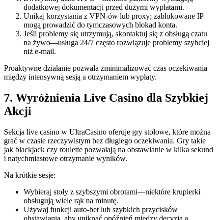
dodatkowej dokumentacji przed dużymi wypłatami.
Unikaj korzystania z VPN-ów lub proxy; zablokowane IP
mogą prowadzić do tymczasowych blokad konta.
Jeśli problemy się utrzymują, skontaktuj się z obsługą czatu
na żywo—usługa 24/7 często rozwiązuje problemy szybciej
niż e-mail.
Proaktywne działanie pozwala zminimalizować czas oczekiwania
między intensywną sesją a otrzymaniem wypłaty.
7. Wyróżnienia Live Casino dla Szybkiej
Akcji
Sekcja live casino w UltraCasino oferuje gry stołowe, które można
grać w czasie rzeczywistym bez długiego oczekiwania. Gry takie
jak blackjack czy roulette pozwalają na obstawianie w kilka sekund
i natychmiastowe otrzymanie wyników.
Na krótkie sesje:
Wybieraj stoły z szybszymi obrotami—niektóre krupierki
obsługują wiele rąk na minutę.
Używaj funkcji auto‑bet lub szybkich przycisków
obstawiania, aby uniknąć opóźnień między decyzją a