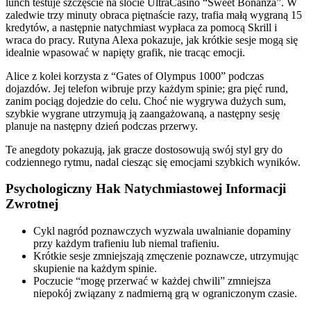
lunch testuje szczęście na slocie UltraCasino “Sweet Bonanza”. W
zaledwie trzy minuty obraca piętnaście razy, trafia małą wygraną 15
kredytów, a następnie natychmiast wypłaca za pomocą Skrill i
wraca do pracy. Rutyna Alexa pokazuje, jak krótkie sesje mogą się
idealnie wpasować w napięty grafik, nie tracąc emocji.
Alice z kolei korzysta z “Gates of Olympus 1000” podczas
dojazdów. Jej telefon wibruje przy każdym spinie; gra pięć rund,
zanim pociąg dojedzie do celu. Choć nie wygrywa dużych sum,
szybkie wygrane utrzymują ją zaangażowaną, a następny sesję
planuje na następny dzień podczas przerwy.
Te anegdoty pokazują, jak gracze dostosowują swój styl gry do
codziennego rytmu, nadal ciesząc się emocjami szybkich wyników.
Psychologiczny Hak Natychmiastowej Informacji
Zwrotnej
Cykl nagród poznawczych wyzwala uwalnianie dopaminy
przy każdym trafieniu lub niemal trafieniu.
Krótkie sesje zmniejszają zmęczenie poznawcze, utrzymując
skupienie na każdym spinie.
Poczucie “mogę przerwać w każdej chwili” zmniejsza
niepokój związany z nadmierną grą w ograniczonym czasie.