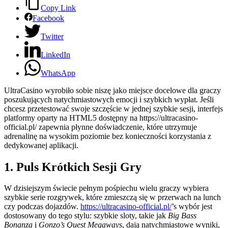
Copy Link
Facebook
Twitter
LinkedIn
WhatsApp
UltraCasino wyrobiło sobie niszę jako miejsce docelowe dla graczy
poszukujących natychmiastowych emocji i szybkich wypłat. Jeśli
chcesz przetestować swoje szczęście w jednej szybkie sesji, interfejs
platformy oparty na HTML5 dostępny na https://ultracasino-
official.pl/ zapewnia płynne doświadczenie, które utrzymuje
adrenalinę na wysokim poziomie bez konieczności korzystania z
dedykowanej aplikacji.
1. Puls Krótkich Sesji Gry
W dzisiejszym świecie pełnym pośpiechu wielu graczy wybiera
szybkie serie rozgrywek, które zmieszczą się w przerwach na lunch
czy podczas dojazdów.
https://ultracasino-official.pl/
’s wybór jest
dostosowany do tego stylu: szybkie sloty, takie jak
Big Bass
Bonanza
i
Gonzo’s Quest Megaways
, dają natychmiastowe wyniki,