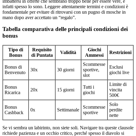
imbattersi in offerte che sembrano troppo belle per essere vere, e
infatti spesso lo sono. Leggere attentamente termini e condizioni è
fondamentale per evitare di ritrovarsi con un pugno di mosche in
mano dopo aver accettato un “regalo”.
Tabella comparativa delle principali condizioni dei
bonus
Tipo di
Requisito
Giochi
Validità
Restrizioni
Bonus
di Puntata
Ammessi
Scommesse
Bonus di
Esclusi
30x
30 giorni
sportive,
Benvenuto
giochi live
slot
Limite di
Bonus
Tutti i
20x
15 giorni
vincita
Ricarica
giochi
500€
Solo
Bonus
Scommesse
0x
Settimanale
perdite
Cashback
sportive
nette
Se vi sembra un labirinto, non siete soli. Navigare tra queste clausole
richiede pazienza e un occhio critico, perché spesso il diavolo si