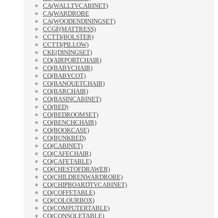
CA(WALLTVCABINET)
CA(WARDROBE
CA(WOODENDININGSET)
CCGF(MATTRESS)
CCTTI(BOLSTER)
CCTTI(PILLOW)
CKE(DININGSET)
CO(AIRPORTCHAIR)
CO(BABYCHAIR)
CO(BABYCOT)
CO(BANQUETCHAIR)
CO(BARCHAIR)
CO(BASINCABINET)
CO(BED)
CO(BEDROOMSET)
CO(BENCHCHAIR)
CO(BOOKCASE)
CO(BUNKBED)
CO(CABINET)
CO(CAFECHAIR)
CO(CAFETABLE)
CO(CHESTOFDRAWER)
CO(CHILDRENWARDROBE)
CO(CHIPBOARDTVCABINET)
CO(COFFETABLE)
CO(COLOURBOX)
CO(COMPUTERTABLE)
CO(CONSOLETABLE)