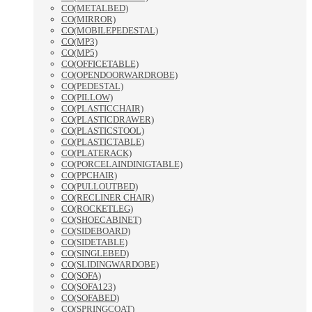
CO(METALBED)
CO(MIRROR)
CO(MOBILEPEDESTAL)
CO(MP3)
CO(MP5)
CO(OFFICETABLE)
CO(OPENDOORWARDROBE)
CO(PEDESTAL)
CO(PILLOW)
CO(PLASTICCHAIR)
CO(PLASTICDRAWER)
CO(PLASTICSTOOL)
CO(PLASTICTABLE)
CO(PLATERACK)
CO(PORCELAINDINIGTABLE)
CO(PPCHAIR)
CO(PULLOUTBED)
CO(RECLINER CHAIR)
CO(ROCKETLEG)
CO(SHOECABINET)
CO(SIDEBOARD)
CO(SIDETABLE)
CO(SINGLEBED)
CO(SLIDINGWARDOBE)
CO(SOFA)
CO(SOFA123)
CO(SOFABED)
CO(SPRINGCOAT)