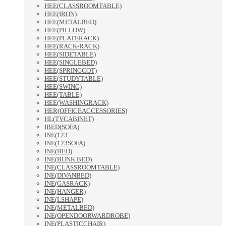
HEE(CLASSROOMTABLE)
HEE(IRON)
HEE(METALBED)
HEE(PILLOW)
HEE(PLATERACK)
HEE(RACK-RACK)
HEE(SIDETABLE)
HEE(SINGLEBED)
HEE(SPRINGCOT)
HEE(STUDYTABLE)
HEE(SWING)
HEE(TABLE)
HEE(WASHINGRACK)
HER(OFFICEACCESSORIES)
HL(TVCABINET)
IBED(SOFA)
INE(123
INE(123SOFA)
INE(BED)
INE(BUNK BED)
INE(CLASSROOMTABLE)
INE(DIVANBED)
INE(GASRACK)
INE(HANGER)
INE(LSHAPE)
INE(METALBED)
INE(OPENDOORWARDROBE)
INE(PLASTICCHAIR)