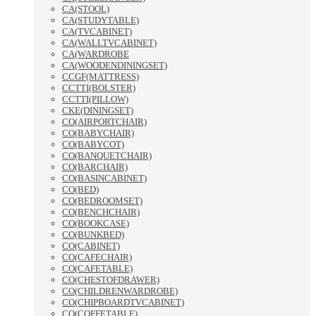
CA(STOOL)
CA(STUDYTABLE)
CA(TVCABINET)
CA(WALLTVCABINET)
CA(WARDROBE
CA(WOODENDININGSET)
CCGF(MATTRESS)
CCTTI(BOLSTER)
CCTTI(PILLOW)
CKE(DININGSET)
CO(AIRPORTCHAIR)
CO(BABYCHAIR)
CO(BABYCOT)
CO(BANQUETCHAIR)
CO(BARCHAIR)
CO(BASINCABINET)
CO(BED)
CO(BEDROOMSET)
CO(BENCHCHAIR)
CO(BOOKCASE)
CO(BUNKBED)
CO(CABINET)
CO(CAFECHAIR)
CO(CAFETABLE)
CO(CHESTOFDRAWER)
CO(CHILDRENWARDROBE)
CO(CHIPBOARDTVCABINET)
CO(COFFETABLE)