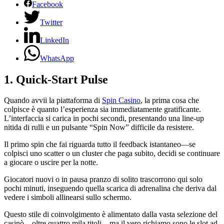
Facebook
Twitter
LinkedIn
WhatsApp
1. Quick‑Start Pulse
Quando avvii la piattaforma di
Spin Casino
, la prima cosa che
colpisce è quanto l’esperienza sia immediatamente gratificante.
L’interfaccia si carica in pochi secondi, presentando una line-up
nitida di rulli e un pulsante “Spin Now” difficile da resistere.
Il primo spin che fai riguarda tutto il feedback istantaneo—se
colpisci uno scatter o un cluster che paga subito, decidi se continuare
a giocare o uscire per la notte.
Giocatori nuovi o in pausa pranzo di solito trascorrono qui solo
pochi minuti, inseguendo quella scarica di adrenalina che deriva dal
vedere i simboli allinearsi sullo schermo.
Questo stile di coinvolgimento è alimentato dalla vasta selezione del
casinò—oltre quattro mila titoli—ma il vero richiamo sono le slot ad