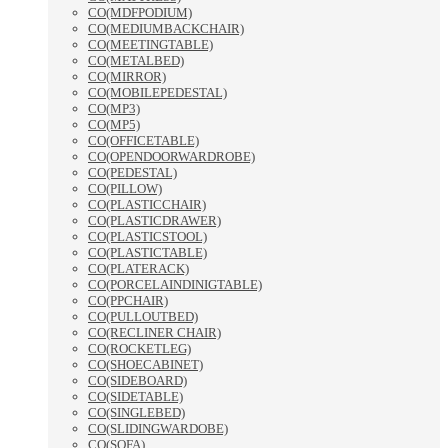
CO(MDFPODIUM)
CO(MEDIUMBACKCHAIR)
CO(MEETINGTABLE)
CO(METALBED)
CO(MIRROR)
CO(MOBILEPEDESTAL)
CO(MP3)
CO(MP5)
CO(OFFICETABLE)
CO(OPENDOORWARDROBE)
CO(PEDESTAL)
CO(PILLOW)
CO(PLASTICCHAIR)
CO(PLASTICDRAWER)
CO(PLASTICSTOOL)
CO(PLASTICTABLE)
CO(PLATERACK)
CO(PORCELAINDINIGTABLE)
CO(PPCHAIR)
CO(PULLOUTBED)
CO(RECLINER CHAIR)
CO(ROCKETLEG)
CO(SHOECABINET)
CO(SIDEBOARD)
CO(SIDETABLE)
CO(SINGLEBED)
CO(SLIDINGWARDOBE)
CO(SOFA)