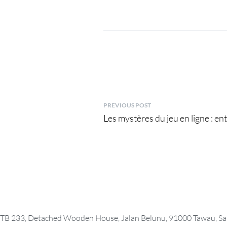
P
PREVIOUS POST
Previous
Les mystères du jeu en ligne : en
o
post:
s
t
n
a
TB 233, Detached Wooden House, Jalan Belunu, 91000 Tawau, Sa
v