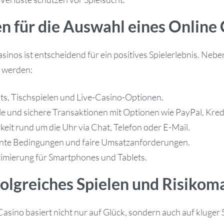
en für die Auswahl eines Online
sinos ist entscheidend für ein positives Spielerlebnis. Nebe
t werden:
lots, Tischspielen und Live-Casino-Optionen.
e und sichere Transaktionen mit Optionen wie PayPal, Kredi
eit rund um die Uhr via Chat, Telefon oder E-Mail.
nte Bedingungen und faire Umsatzanforderungen.
imierung für Smartphones und Tablets.
rfolgreiches Spielen und Risik
Casino basiert nicht nur auf Glück, sondern auch auf kluger 