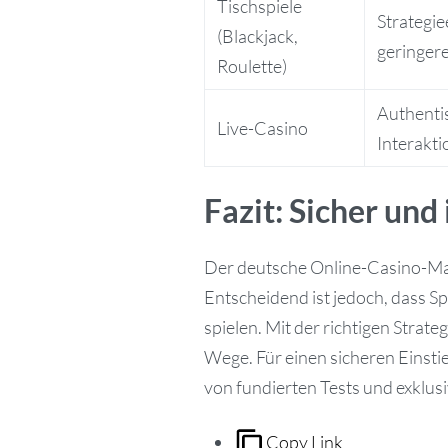
Tischspiele
Strategie
(Blackjack,
geringer
Roulette)
Authentis
Live-Casino
Interakti
Fazit: Sicher un
Der deutsche Online-Casino-Mark
Entscheidend ist jedoch, dass S
spielen. Mit der richtigen Strat
Wege. Für einen sicheren Einst
von fundierten Tests und exklu
Copy Link