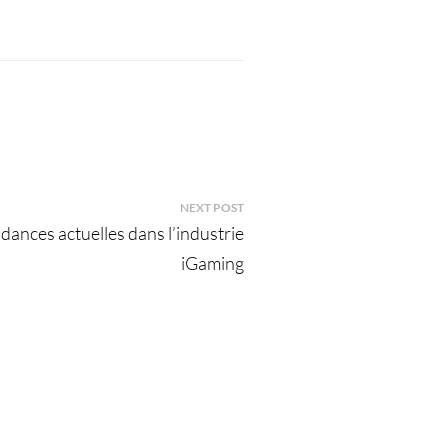
NEXT POST
ances actuelles dans l’industrie
iGaming