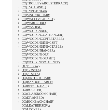
CO(TROLLEY&BOLSTERRACK)
CO(TVCABINET)
CO(TYPISTCHAIR)
CO(VISITORCHAIR)
CO(WALLTVCABINET)
CO(WARDROBE)
CO(WASHING)
CO(WOODENBED)
CO(WOODENCOATHANGER)
CO(WOODENCOFFEETABLE)
CO(WOODENDININGSET)
CO(WOODENDININGTABLE)
CO(WOODENHANGER)
CO(WOODENSOFA)
CO(WOODENSOFASET)
CO(WOODENTVCABINET)
DL(PILLOW)
DO(123SOFA)
DO(23 SOFA)
DO(AIRPORTCHAIR)
DO(BANQUETTABLE)
DO(BENCHCHAIR)
DO(BOLSTER)
DO(CLASSROOMCHAIR)
DO(DIVANBED)
DO(HIGHBACKCHAIR)
DO(LEATHERSOFA)
DO(LOCKER)