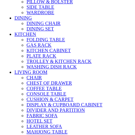
PILLOW & BOLSTER
SIDE TABLE
WARDROBE
DINING
DINING CHAIR
DINING SET
KITCHEN
FOLDING TABLE
GAS RACK
KITCHEN CABINET
PLATE RACK
TROLLEY & KITCHEN RACK
WASHING DISH RACK
LIVING ROOM
CHAIR
CHEST OF DRAWER
COFFEE TABLE
CONSOLE TABLE
CUSHION & CARPET
DISPLAY & CUPBOARD CABINET
DIVIDER AND PARTITION
FABRIC SOFA
HOTEL SET
LEATHER SOFA
MAHJONG TABLE