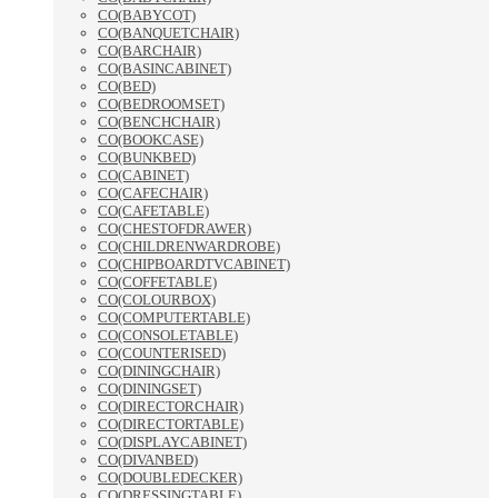
CO(BABYCOT)
CO(BANQUETCHAIR)
CO(BARCHAIR)
CO(BASINCABINET)
CO(BED)
CO(BEDROOMSET)
CO(BENCHCHAIR)
CO(BOOKCASE)
CO(BUNKBED)
CO(CABINET)
CO(CAFECHAIR)
CO(CAFETABLE)
CO(CHESTOFDRAWER)
CO(CHILDRENWARDROBE)
CO(CHIPBOARDTVCABINET)
CO(COFFETABLE)
CO(COLOURBOX)
CO(COMPUTERTABLE)
CO(CONSOLETABLE)
CO(COUNTERISED)
CO(DININGCHAIR)
CO(DININGSET)
CO(DIRECTORCHAIR)
CO(DIRECTORTABLE)
CO(DISPLAYCABINET)
CO(DIVANBED)
CO(DOUBLEDECKER)
CO(DRESSINGTABLE)