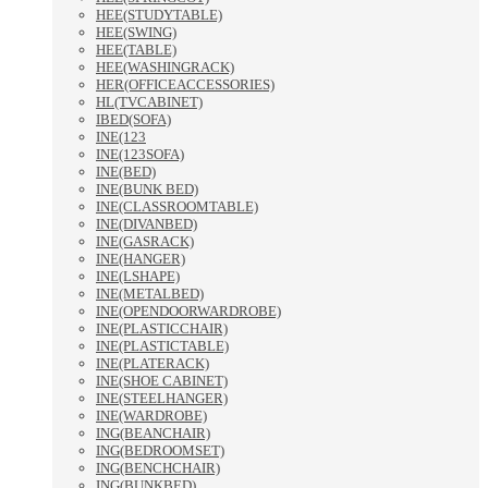
HEE(STUDYTABLE)
HEE(SWING)
HEE(TABLE)
HEE(WASHINGRACK)
HER(OFFICEACCESSORIES)
HL(TVCABINET)
IBED(SOFA)
INE(123
INE(123SOFA)
INE(BED)
INE(BUNK BED)
INE(CLASSROOMTABLE)
INE(DIVANBED)
INE(GASRACK)
INE(HANGER)
INE(LSHAPE)
INE(METALBED)
INE(OPENDOORWARDROBE)
INE(PLASTICCHAIR)
INE(PLASTICTABLE)
INE(PLATERACK)
INE(SHOE CABINET)
INE(STEELHANGER)
INE(WARDROBE)
ING(BEANCHAIR)
ING(BEDROOMSET)
ING(BENCHCHAIR)
ING(BUNKBED)