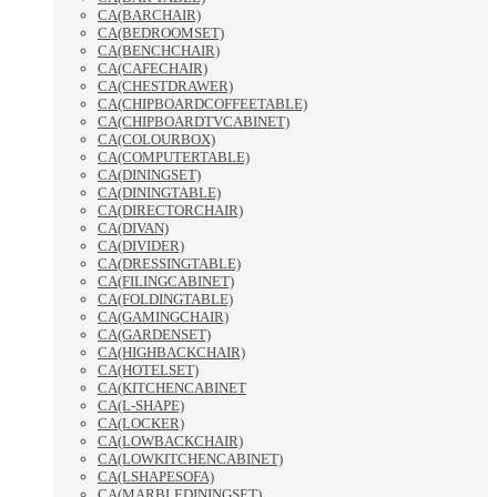
CA(BARCHAIR)
CA(BEDROOMSET)
CA(BENCHCHAIR)
CA(CAFECHAIR)
CA(CHESTDRAWER)
CA(CHIPBOARDCOFFEETABLE)
CA(CHIPBOARDTVCABINET)
CA(COLOURBOX)
CA(COMPUTERTABLE)
CA(DININGSET)
CA(DININGTABLE)
CA(DIRECTORCHAIR)
CA(DIVAN)
CA(DIVIDER)
CA(DRESSINGTABLE)
CA(FILINGCABINET)
CA(FOLDINGTABLE)
CA(GAMINGCHAIR)
CA(GARDENSET)
CA(HIGHBACKCHAIR)
CA(HOTELSET)
CA(KITCHENCABINET
CA(L-SHAPE)
CA(LOCKER)
CA(LOWBACKCHAIR)
CA(LOWKITCHENCABINET)
CA(LSHAPESOFA)
CA(MARBLEDININGSET)