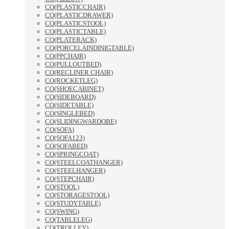
CO(PLASTICCHAIR)
CO(PLASTICDRAWER)
CO(PLASTICSTOOL)
CO(PLASTICTABLE)
CO(PLATERACK)
CO(PORCELAINDINIGTABLE)
CO(PPCHAIR)
CO(PULLOUTBED)
CO(RECLINER CHAIR)
CO(ROCKETLEG)
CO(SHOECABINET)
CO(SIDEBOARD)
CO(SIDETABLE)
CO(SINGLEBED)
CO(SLIDINGWARDOBE)
CO(SOFA)
CO(SOFA123)
CO(SOFABED)
CO(SPRINGCOAT)
CO(STEELCOATHANGER)
CO(STEELHANGER)
CO(STEPCHAIR)
CO(STOOL)
CO(STORAGESTOOL)
CO(STUDYTABLE)
CO(SWING)
CO(TABLELEG)
CO(TROLLEY)