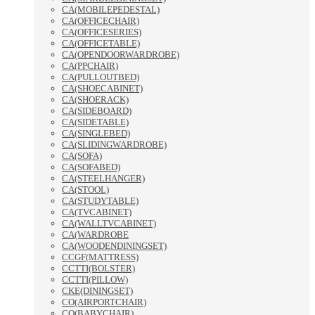
CA(MOBILEPEDESTAL)
CA(OFFICECHAIR)
CA(OFFICESERIES)
CA(OFFICETABLE)
CA(OPENDOORWARDROBE)
CA(PPCHAIR)
CA(PULLOUTBED)
CA(SHOECABINET)
CA(SHOERACK)
CA(SIDEBOARD)
CA(SIDETABLE)
CA(SINGLEBED)
CA(SLIDINGWARDROBE)
CA(SOFA)
CA(SOFABED)
CA(STEELHANGER)
CA(STOOL)
CA(STUDYTABLE)
CA(TVCABINET)
CA(WALLTVCABINET)
CA(WARDROBE
CA(WOODENDININGSET)
CCGF(MATTRESS)
CCTTI(BOLSTER)
CCTTI(PILLOW)
CKE(DININGSET)
CO(AIRPORTCHAIR)
CO(BABYCHAIR)