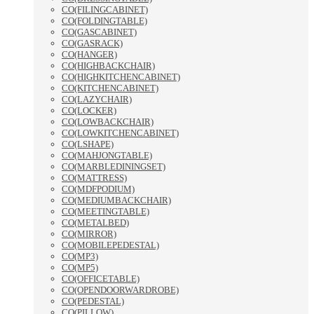
CO(FILINGCABINET)
CO(FOLDINGTABLE)
CO(GASCABINET)
CO(GASRACK)
CO(HANGER)
CO(HIGHBACKCHAIR)
CO(HIGHKITCHENCABINET)
CO(KITCHENCABINET)
CO(LAZYCHAIR)
CO(LOCKER)
CO(LOWBACKCHAIR)
CO(LOWKITCHENCABINET)
CO(LSHAPE)
CO(MAHJONGTABLE)
CO(MARBLEDININGSET)
CO(MATTRESS)
CO(MDFPODIUM)
CO(MEDIUMBACKCHAIR)
CO(MEETINGTABLE)
CO(METALBED)
CO(MIRROR)
CO(MOBILEPEDESTAL)
CO(MP3)
CO(MP5)
CO(OFFICETABLE)
CO(OPENDOORWARDROBE)
CO(PEDESTAL)
CO(PILLOW)