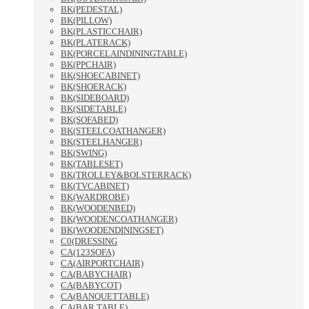
BK(PEDESTAL)
BK(PILLOW)
BK(PLASTICCHAIR)
BK(PLATERACK)
BK(PORCELAINDININGTABLE)
BK(PPCHAIR)
BK(SHOECABINET)
BK(SHOERACK)
BK(SIDEBOARD)
BK(SIDETABLE)
BK(SOFABED)
BK(STEELCOATHANGER)
BK(STEELHANGER)
BK(SWING)
BK(TABLESET)
BK(TROLLEY&BOLSTERRACK)
BK(TVCABINET)
BK(WARDROBE)
BK(WOODENBED)
BK(WOODENCOATHANGER)
BK(WOODENDININGSET)
C0(DRESSING
CA(123SOFA)
CA(AIRPORTCHAIR)
CA(BABYCHAIR)
CA(BABYCOT)
CA(BANQUETTABLE)
CA(BAR TABLE)