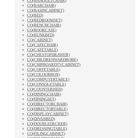
CO(BANQUETCHAIR)
CO(BARCHAIR)
CO(BASINCABINET)
CO(BED)
CO(BEDROOMSET)
CO(BENCHCHAIR)
CO(BOOKCASE)
CO(BUNKBED)
CO(CABINET)
CO(CAFECHAIR)
CO(CAFETABLE)
CO(CHESTOFDRAWER)
CO(CHILDRENWARDROBE)
CO(CHIPBOARDTVCABINET)
CO(COFFETABLE)
CO(COLOURBOX)
CO(COMPUTERTABLE)
CO(CONSOLETABLE)
CO(COUNTERISED)
CO(DININGCHAIR)
CO(DININGSET)
CO(DIRECTORCHAIR)
CO(DIRECTORTABLE)
CO(DISPLAYCABINET)
CO(DIVANBED)
CO(DOUBLEDECKER)
CO(DRESSINGTABLE)
CO(FILINGCABINET)