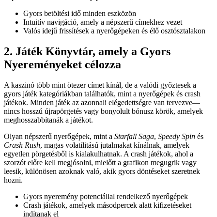
Gyors betöltési idő minden eszközön
Intuitív navigáció, amely a népszerű címekhez vezet
Valós idejű frissítések a nyerőgépeken és élő osztósztalakon
2. Játék Könyvtár, amely a Gyors
Nyereményeket célozza
A kaszinó több mint ötezer címet kínál, de a valódi győztesek a
gyors játék kategóriákban találhatók, mint a nyerőgépek és crash
játékok. Minden játék az azonnali elégedettségre van tervezve—
nincs hosszú újrapörgetés vagy bonyolult bónusz körök, amelyek
meghosszabbítanák a játékot.
Olyan népszerű nyerőgépek, mint a
Starfall Saga
,
Speedy Spin
és
Crash Rush
, magas volatilitású jutalmakat kínálnak, amelyek
egyetlen pörgetésből is kialakulhatnak. A crash játékok, ahol a
szorzót előre kell megjósolni, mielőtt a grafikon megugrik vagy
leesik, különösen azoknak való, akik gyors döntéseket szeretnek
hozni.
Gyors nyeremény potenciállal rendelkező nyerőgépek
Crash játékok, amelyek másodpercek alatt kifizetéseket
indítanak el