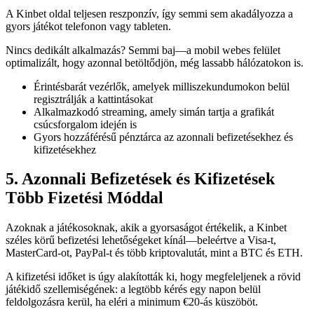
A Kinbet oldal teljesen reszponzív, így semmi sem akadályozza a
gyors játékot telefonon vagy tableten.
Nincs dedikált alkalmazás? Semmi baj—a mobil webes felület
optimalizált, hogy azonnal betöltődjön, még lassabb hálózatokon is.
Érintésbarát vezérlők, amelyek milliszekundumokon belül
regisztrálják a kattintásokat
Alkalmazkodó streaming, amely simán tartja a grafikát
csúcsforgalom idején is
Gyors hozzáférésű pénztárca az azonnali befizetésekhez és
kifizetésekhez
5. Azonnali Befizetések és Kifizetések
Több Fizetési Móddal
Azoknak a játékosoknak, akik a gyorsaságot értékelik, a Kinbet
széles körű befizetési lehetőségeket kínál—beleértve a Visa-t,
MasterCard-ot, PayPal-t és több kriptovalutát, mint a BTC és ETH.
A kifizetési időket is úgy alakították ki, hogy megfeleljenek a rövid
játékidő szellemiségének: a legtöbb kérés egy napon belül
feldolgozásra kerül, ha eléri a minimum €20-ás küszöböt.