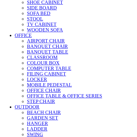
SHOE CABINET
SIDE BOARD
SOFA BED
STOOL
TV CABINET
WOODEN SOFA
OFFICE
AIRPORT CHAIR
BANQUET CHAIR
BANQUET TABLE
CLASSROOM
COLOUR BOX
COMPUTER TABLE
FILING CABINET
LOCKER
MOBILE PEDESTAL
OFFICE CHAIR
OFFICE TABLE & OFFICE SERIES
STEP CHAIR
OUTDOOR
BEACH CHAIR
GARDEN SET
HANGER
LADDER
SWING