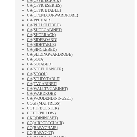
CA(OFFICECHAIR)
CA(OFFICESERIES)
CA(OFFICETABLE)
CA(OPENDOORWARDROBE)
CA(PPCHAIR)
CA(PULLOUTBED)
CA(SHOECABINET)
CA(SHOERACK)
CA(SIDEBOARD)
CA(SIDETABLE)
CA(SINGLEBED)
CA(SLIDINGWARDROBE)
CA(SOFA)
CA(SOFABED)
CA(STEELHANGER)
CA(STOOL)
CA(STUDYTABLE)
CA(TVCABINET)
CA(WALLTVCABINET)
CA(WARDROBE
CA(WOODENDININGSET)
CCGF(MATTRESS)
CCTTI(BOLSTER)
CCTTI(PILLOW)
CKE(DININGSET)
CO(AIRPORTCHAIR)
CO(BABYCHAIR)
CO(BABYCOT)