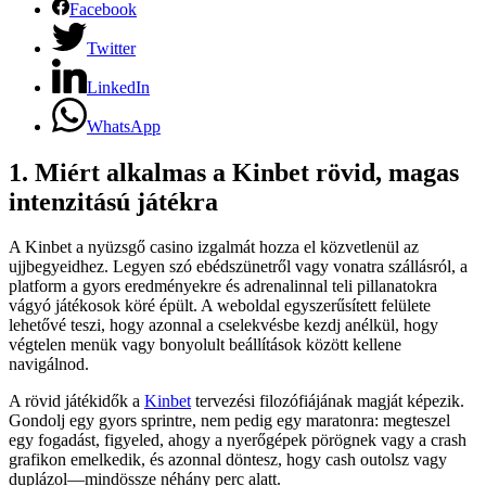
Facebook
Twitter
LinkedIn
WhatsApp
1. Miért alkalmas a Kinbet rövid, magas
intenzitású játékra
A Kinbet a nyüzsgő casino izgalmát hozza el közvetlenül az
ujjbegyeidhez. Legyen szó ebédszünetről vagy vonatra szállásról, a
platform a gyors eredményekre és adrenalinnal teli pillanatokra
vágyó játékosok köré épült. A weboldal egyszerűsített felülete
lehetővé teszi, hogy azonnal a cselekvésbe kezdj anélkül, hogy
végtelen menük vagy bonyolult beállítások között kellene
navigálnod.
A rövid játékidők a
Kinbet
tervezési filozófiájának magját képezik.
Gondolj egy gyors sprintre, nem pedig egy maratonra: megteszel
egy fogadást, figyeled, ahogy a nyerőgépek pörögnek vagy a crash
grafikon emelkedik, és azonnal döntesz, hogy cash outolsz vagy
duplázol—mindössze néhány perc alatt.