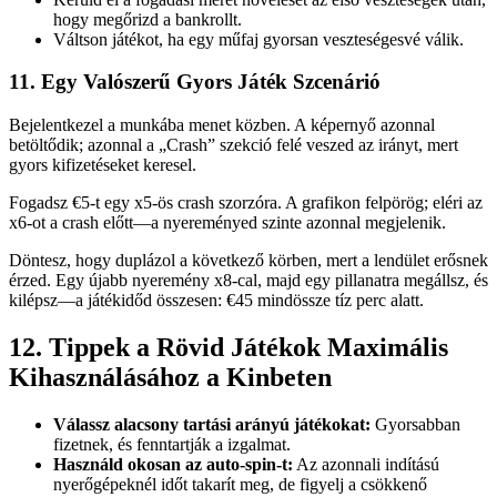
hogy megőrizd a bankrollt.
Váltson játékot, ha egy műfaj gyorsan veszteségesvé válik.
11. Egy Valószerű Gyors Játék Szcenárió
Bejelentkezel a munkába menet közben. A képernyő azonnal
betöltődik; azonnal a „Crash” szekció felé veszed az irányt, mert
gyors kifizetéseket keresel.
Fogadsz €5-t egy x5-ös crash szorzóra. A grafikon felpörög; eléri az
x6-ot a crash előtt—a nyereményed szinte azonnal megjelenik.
Döntesz, hogy duplázol a következő körben, mert a lendület erősnek
érzed. Egy újabb nyeremény x8-cal, majd egy pillanatra megállsz, és
kilépsz—a játékidőd összesen: €45 mindössze tíz perc alatt.
12. Tippek a Rövid Játékok Maximális
Kihasználásához a Kinbeten
Válassz alacsony tartási arányú játékokat:
Gyorsabban
fizetnek, és fenntartják a izgalmat.
Használd okosan az auto‑spin-t:
Az azonnali indítású
nyerőgépeknél időt takarít meg, de figyelj a csökkenő