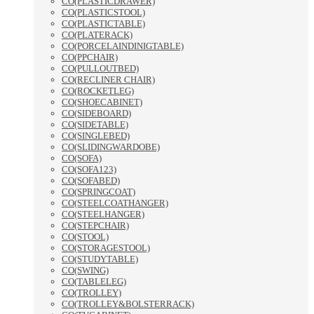
CO(PLASTICDRAWER)
CO(PLASTICSTOOL)
CO(PLASTICTABLE)
CO(PLATERACK)
CO(PORCELAINDINIGTABLE)
CO(PPCHAIR)
CO(PULLOUTBED)
CO(RECLINER CHAIR)
CO(ROCKETLEG)
CO(SHOECABINET)
CO(SIDEBOARD)
CO(SIDETABLE)
CO(SINGLEBED)
CO(SLIDINGWARDOBE)
CO(SOFA)
CO(SOFA123)
CO(SOFABED)
CO(SPRINGCOAT)
CO(STEELCOATHANGER)
CO(STEELHANGER)
CO(STEPCHAIR)
CO(STOOL)
CO(STORAGESTOOL)
CO(STUDYTABLE)
CO(SWING)
CO(TABLELEG)
CO(TROLLEY)
CO(TROLLEY&BOLSTERRACK)