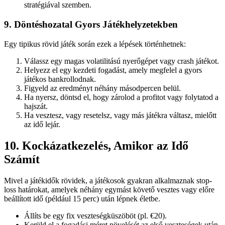
stratégiával szemben.
9. Döntéshozatal Gyors Játékhelyzetekben
Egy tipikus rövid játék során ezek a lépések történhetnek:
Válassz egy magas volatilitású nyerőgépet vagy crash játékot.
Helyezz el egy kezdeti fogadást, amely megfelel a gyors
játékos bankrollodnak.
Figyeld az eredményt néhány másodpercen belül.
Ha nyersz, döntsd el, hogy zárolod a profitot vagy folytatod a
hajszát.
Ha vesztesz, vagy resetelsz, vagy más játékra váltasz, mielőtt
az idő lejár.
10. Kockázatkezelés, Amikor az Idő
Számít
Mivel a játékidők rövidek, a játékosok gyakran alkalmaznak stop-
loss határokat, amelyek néhány egymást követő vesztes vagy előre
beállított idő (például 15 perc) után lépnek életbe.
Állíts be egy fix veszteségküszöböt (pl. €20).
Kerüld el a fogadási méret növelését az első veszteségek után,