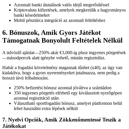
Azonnali banki átutalások valós idejű megerősítéssel
Kriptovaluta kifizetések, amelyek megkerülik a hagyományos
banki késedelmeket
Mobil pénztárca integráció az azonnali feltöltéshez
6. Bónuszok, Amik Gyors Játékot
Támogatnak Bonyolult Feltételek Nélkül
A üdvözlő ajánlat—250% akár €3,000-ig plusz ingyenes pörgetések
—másodpercek alatt igénybe vehető, miután regisztrálsz.
Habár a fogadási követelmény magasnak tűnhet (x40), az úgy van
kialakítva, hogy a gyors nyereményeket jutalmazza, nem pedig a
hosszú távú felhalmozást.
250% befizetési bónusz azonnal jóváírva a számládon
350 ingyenes pörgetés elérhető egy kiválasztott nyerőgépen
azonnal regisztráció után
Választható sportfogadási bónusz, amelyet platformon belül
lehet használni extra lépések nélkül
7. Nyelvi Opciók, Amik Zökkenőmentessé Teszik a
Játékokat