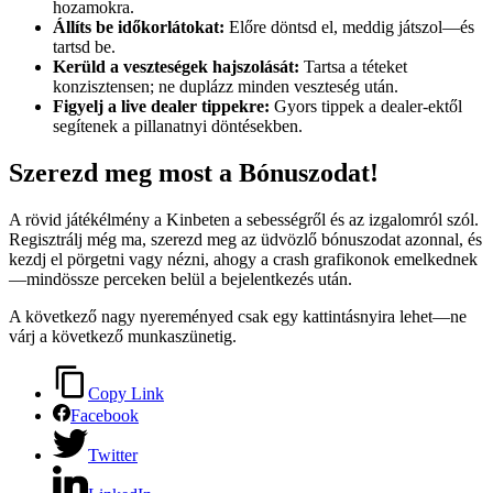
hozamokra.
Állíts be időkorlátokat:
Előre döntsd el, meddig játszol—és
tartsd be.
Kerüld a veszteségek hajszolását:
Tartsa a téteket
konzisztensen; ne duplázz minden veszteség után.
Figyelj a live dealer tippekre:
Gyors tippek a dealer-ektől
segítenek a pillanatnyi döntésekben.
Szerezd meg most a Bónuszodat!
A rövid játékélmény a Kinbeten a sebességről és az izgalomról szól.
Regisztrálj még ma, szerezd meg az üdvözlő bónuszodat azonnal, és
kezdj el pörgetni vagy nézni, ahogy a crash grafikonok emelkednek
—mindössze perceken belül a bejelentkezés után.
A következő nagy nyereményed csak egy kattintásnyira lehet—ne
várj a következő munkaszünetig.
Copy Link
Facebook
Twitter