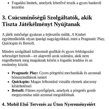
Fogadási limitek, amelyek lehetővé teszik a gyors bankroll
kezelést
3. Csúcsminőségű Szolgáltatók, akik
Tiszta Játékélményt Nyújtanak
A játék minősége gyakran a fejlesztőn múlik. A Kinbet
együttműködik olyan iparági nagyágyúkkal, mint a Pragmatic Play,
Quickspin és Betsoft.
Minden szolgáltató kifinomult grafikát és gyors feldolgozási
sebességet biztosít—ez alapvető azok számára, akik nem
engedhetnek meg maguknak késést a fogadás leadása és az
eredmény között.
Pragmatic Play:
Gyors pörgetési mechanikák és azonnali
bónuszindítások ismert
Quickspin:
Magas felbontású vizuális elemek alacsony
késleltetéssel
Betsoft:
Filmes nyerőgépek, amelyek a pörgetés gomb
megnyomása után azonnal megoldódnak
4. Mobil Első Tervezés az Úton Nyereményeiért