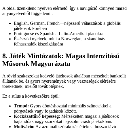
A oldal tizenkilenc nyelven elérhető, így a navigáció könnyed marad
anyanyelvedtől függetlenül.
English, German, French—népszerű választások a globális
játékosok körében
Portuguese és Spanish a Latin-Amerikai piacokra
És északi nyelvek, mint a Norwegian, a skandináv
felhasználók kiszolgálására
8. Játék Mintázatok: Magas Intenzitású
Műsorok Magyarázata
A rövid szakaszokat kedvelő játékosok általában mérsékelt bankrollt
állítanak be, és gyors nyeremények vagy veszteségek elérésére
törekednek, mielőtt továbblépnek.
Ez a stílus a következőkre épül:
Tempó:
Gyors döntéshozatal minimális szünetekkel a
pörgetések vagy fogadások között.
Kockázattűrő képesség:
Mérsékelten magas; a játékosok
hajlandóak nagy szorzókat hajszolni crash játékokban.
Motiváció:
Az azonnali szórakozás értéke a hosszú távú