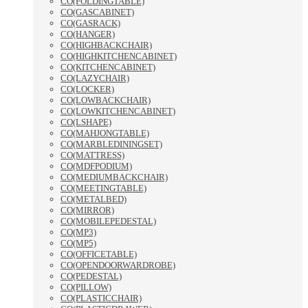
CO(FOLDINGTABLE)
CO(GASCABINET)
CO(GASRACK)
CO(HANGER)
CO(HIGHBACKCHAIR)
CO(HIGHKITCHENCABINET)
CO(KITCHENCABINET)
CO(LAZYCHAIR)
CO(LOCKER)
CO(LOWBACKCHAIR)
CO(LOWKITCHENCABINET)
CO(LSHAPE)
CO(MAHJONGTABLE)
CO(MARBLEDININGSET)
CO(MATTRESS)
CO(MDFPODIUM)
CO(MEDIUMBACKCHAIR)
CO(MEETINGTABLE)
CO(METALBED)
CO(MIRROR)
CO(MOBILEPEDESTAL)
CO(MP3)
CO(MP5)
CO(OFFICETABLE)
CO(OPENDOORWARDROBE)
CO(PEDESTAL)
CO(PILLOW)
CO(PLASTICCHAIR)