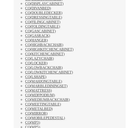
CO(DISPLAYCABINET)
CO(DIVANBED)
CO(DOUBLEDECKER)
CO(DRESSINGTABLE)
CO(FILINGCABINET)
CO(FOLDINGTABLE)
CO(GASCABINET)
CO(GASRACK)
CO(HANGER)
CO(HIGHBACKCHAIR)
CO(HIGHKITCHENCABINET)
CO(KITCHENCABINET)
CO(LAZYCHAIR)
CO(LOCKER)
CO(LOWBACKCHAIR)
CO(LOWKITCHENCABINET)
CO(LSHAPE)
CO(MAHJONGTABLE)
CO(MARBLEDININGSET)
CO(MATTRESS)
CO(MDFPODIUM)
CO(MEDIUMBACKCHAIR)
CO(MEETINGTABLE)
CO(METALBED)
CO(MIRROR)
CO(MOBILEPEDESTAL)
CO(MP3)
CO(MP5)