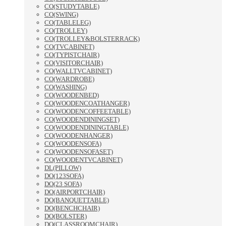
CO(STUDYTABLE)
CO(SWING)
CO(TABLELEG)
CO(TROLLEY)
CO(TROLLEY&BOLSTERRACK)
CO(TVCABINET)
CO(TYPISTCHAIR)
CO(VISITORCHAIR)
CO(WALLTVCABINET)
CO(WARDROBE)
CO(WASHING)
CO(WOODENBED)
CO(WOODENCOATHANGER)
CO(WOODENCOFFEETABLE)
CO(WOODENDININGSET)
CO(WOODENDININGTABLE)
CO(WOODENHANGER)
CO(WOODENSOFA)
CO(WOODENSOFASET)
CO(WOODENTVCABINET)
DL(PILLOW)
DO(123SOFA)
DO(23 SOFA)
DO(AIRPORTCHAIR)
DO(BANQUETTABLE)
DO(BENCHCHAIR)
DO(BOLSTER)
DO(CLASSROOMCHAIR)