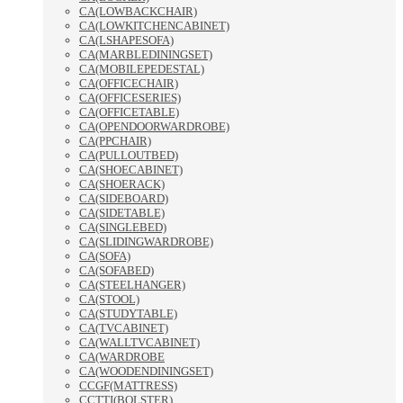
CA(LOWBACKCHAIR)
CA(LOWKITCHENCABINET)
CA(LSHAPESOFA)
CA(MARBLEDININGSET)
CA(MOBILEPEDESTAL)
CA(OFFICECHAIR)
CA(OFFICESERIES)
CA(OFFICETABLE)
CA(OPENDOORWARDROBE)
CA(PPCHAIR)
CA(PULLOUTBED)
CA(SHOECABINET)
CA(SHOERACK)
CA(SIDEBOARD)
CA(SIDETABLE)
CA(SINGLEBED)
CA(SLIDINGWARDROBE)
CA(SOFA)
CA(SOFABED)
CA(STEELHANGER)
CA(STOOL)
CA(STUDYTABLE)
CA(TVCABINET)
CA(WALLTVCABINET)
CA(WARDROBE
CA(WOODENDININGSET)
CCGF(MATTRESS)
CCTTI(BOLSTER)