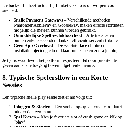
De backend-infrastructuur bij Funbet Casino is ontworpen voor
snelheid:
Snelle Payment Gateways
– Verschillende methoden,
waaronder ApplePay en GooglePay, maken directe stortingen
mogelijk die meteen kunnen worden gebruikt.
Onmiddellijke Spelbeschikbaarheid
– Alle titels laden
binnen enkele seconden dankzij efficiënte serverdistributie.
Geen App Overhead
– De webinterface elimineert
installatietrajecten; je bent klaar om te spelen zodra je inlogt.
Je tijd is waardevol; het platform respecteert dat door prioriteit te
geven aan snelle toegang boven uitgebreide menu’s.
8. Typische Spelersflow in een Korte
Sessies
Een typische snelle‑play sessie ziet er als volgt uit:
Inloggen & Storten
– Een snelle top‑up via creditcard duurt
minder dan een minuut.
Spel Kiezen
– Kies je favoriete slot of crash game en klik op
“play”.