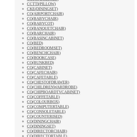
CCTTI(PILLOW)
CKE(DININGSET)
CO(AIRPORTCHAIR)
CO(BABYCHAIR)
CO(BABYCOT)
CO(BANQUETCHAIR)
CO(BARCHAIR)
CO(BASINCABINET)
CO(BED)
CO(BEDROOMSET)
CO(BENCHCHAIR)
CO(BOOKCASE)
CO(BUNKBED)
CO(CABINET)
CO(CAFECHAIR)
CO(CAFETABLE)
CO(CHESTOFDRAWER)
CO(CHILDRENWARDROBE)
CO(CHIPBOARDTVCABINET)
CO(COFFETABLE)
CO(COLOURBOX)
CO(COMPUTERTABLE)
CO(CONSOLETABLE)
CO(COUNTERISED)
CO(DININGCHAIR)
CO(DININGSET)
CO(DIRECTORCHAIR)
CO(DIRECTORTABLE)