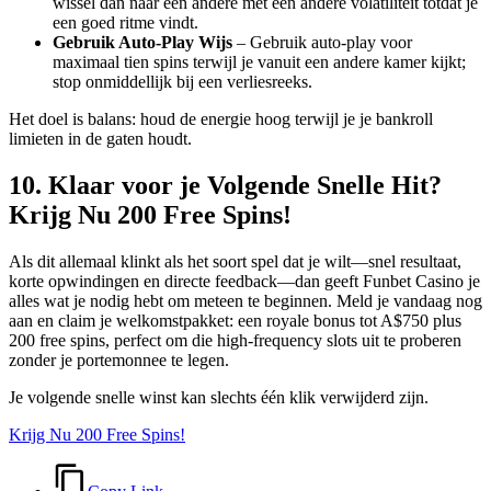
wissel dan naar een andere met een andere volatiliteit totdat je
een goed ritme vindt.
Gebruik Auto‑Play Wijs
– Gebruik auto‑play voor
maximaal tien spins terwijl je vanuit een andere kamer kijkt;
stop onmiddellijk bij een verliesreeks.
Het doel is balans: houd de energie hoog terwijl je je bankroll
limieten in de gaten houdt.
10. Klaar voor je Volgende Snelle Hit?
Krijg Nu 200 Free Spins!
Als dit allemaal klinkt als het soort spel dat je wilt—snel resultaat,
korte opwindingen en directe feedback—dan geeft Funbet Casino je
alles wat je nodig hebt om meteen te beginnen. Meld je vandaag nog
aan en claim je welkomstpakket: een royale bonus tot A$750 plus
200 free spins, perfect om die high‑frequency slots uit te proberen
zonder je portemonnee te legen.
Je volgende snelle winst kan slechts één klik verwijderd zijn.
Krijg Nu 200 Free Spins!