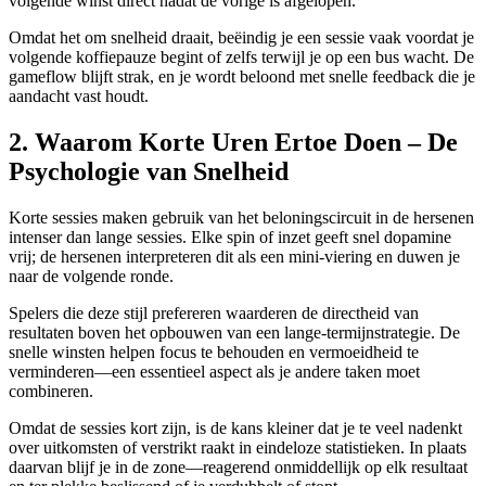
volgende winst direct nadat de vorige is afgelopen.
Omdat het om snelheid draait, beëindig je een sessie vaak voordat je
volgende koffiepauze begint of zelfs terwijl je op een bus wacht. De
gameflow blijft strak, en je wordt beloond met snelle feedback die je
aandacht vast houdt.
2. Waarom Korte Uren Ertoe Doen – De
Psychologie van Snelheid
Korte sessies maken gebruik van het beloningscircuit in de hersenen
intenser dan lange sessies. Elke spin of inzet geeft snel dopamine
vrij; de hersenen interpreteren dit als een mini‑viering en duwen je
naar de volgende ronde.
Spelers die deze stijl prefereren waarderen de directheid van
resultaten boven het opbouwen van een lange‑termijnstrategie. De
snelle winsten helpen focus te behouden en vermoeidheid te
verminderen—een essentieel aspect als je andere taken moet
combineren.
Omdat de sessies kort zijn, is de kans kleiner dat je te veel nadenkt
over uitkomsten of verstrikt raakt in eindeloze statistieken. In plaats
daarvan blijf je in de zone—reagerend onmiddellijk op elk resultaat