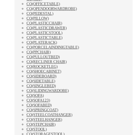
CO(OFFICETABLE)
CO(OPENDOORWARDROBE)
CO(PEDESTAL)
CO(PILLOW)
CO(PLASTICCHAIR)
CO(PLASTICDRAWER)
CO(PLASTICSTOOL)
CO(PLASTICTABLE)
CO(PLATERACK)
CO(PORCELAINDINIGTABLE)
CO(PPCHAIR)
CO(PULLOUTBED)
CO(RECLINER CHAIR)
CO(ROCKETLEG)
CO(SHOECABINET)
CO(SIDEBOARD)
CO(SIDETABLE)
CO(SINGLEBED)
CO(SLIDINGWARDOBE)
CO(SOFA)
CO(SOFA123)
CO(SOFABED)
CO(SPRINGCOAT)
CO(STEELCOATHANGER)
CO(STEELHANGER)
CO(STEPCHAIR)
CO(STOOL)
CO(STORAGESTOOL)