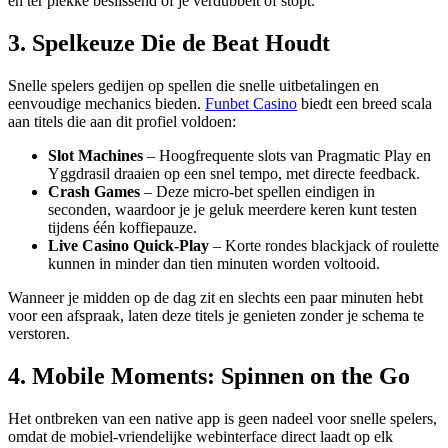
en ter plekke beslissend of je verdubbelt of stopt.
3. Spelkeuze Die de Beat Houdt
Snelle spelers gedijen op spellen die snelle uitbetalingen en
eenvoudige mechanics bieden.
Funbet Casino
biedt een breed scala
aan titels die aan dit profiel voldoen:
Slot Machines
– Hoogfrequente slots van Pragmatic Play en
Yggdrasil draaien op een snel tempo, met directe feedback.
Crash Games
– Deze micro‑bet spellen eindigen in
seconden, waardoor je je geluk meerdere keren kunt testen
tijdens één koffiepauze.
Live Casino Quick‑Play
– Korte rondes blackjack of roulette
kunnen in minder dan tien minuten worden voltooid.
Wanneer je midden op de dag zit en slechts een paar minuten hebt
voor een afspraak, laten deze titels je genieten zonder je schema te
verstoren.
4. Mobile Moments: Spinnen on the Go
Het ontbreken van een native app is geen nadeel voor snelle spelers,
omdat de mobiel‑vriendelijke webinterface direct laadt op elk