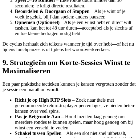
Speel 5–10 Ronden
– Elke ronde duurt minder dan 30
seconden; je krijgt directe resultaten.
Beoordelen & Doorgaan of Stoppen
– Als je wint of je
voelt je geluk, blijf dan spelen; anders pauzeer.
Opnemen (Optioneel)
– Als je een winst hebt en direct wilt
cashen, kan het tot 48 uur duren—acceptabel als je slechts af
en toe kleine bedragen nodig hebt.
De cyclus herhaalt zich telkens wanneer je tijd over hebt—of het nu
tijdens lunchpauzes is of tijdens het woon-werkverkeer.
9. Strategieën om Korte‑Sessies Winst te
Maximaliseren
Een paar praktische tactieken kunnen je kansen vergroten zonder dat
je sessie een marathon wordt:
Richt je op High RTP Slots
– Zoek naar titels met
gerenommeerde return‑to‑player percentages; ze bieden betere
kansen over veel spins.
Pas je Betgrootte Aan
– Houd inzetten laag genoeg om
meerdere rondes te kunnen spelen, maar hoog genoeg om bij
winst een verschil te voelen.
Schakel tussen Spellen
– Als een slot niet snel uitbetaalt,