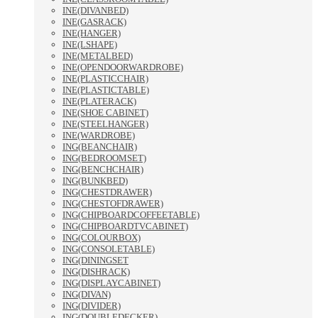
INE(DIVANBED)
INE(GASRACK)
INE(HANGER)
INE(LSHAPE)
INE(METALBED)
INE(OPENDOORWARDROBE)
INE(PLASTICCHAIR)
INE(PLASTICTABLE)
INE(PLATERACK)
INE(SHOE CABINET)
INE(STEELHANGER)
INE(WARDROBE)
ING(BEANCHAIR)
ING(BEDROOMSET)
ING(BENCHCHAIR)
ING(BUNKBED)
ING(CHESTDRAWER)
ING(CHESTOFDRAWER)
ING(CHIPBOARDCOFFEETABLE)
ING(CHIPBOARDTVCABINET)
ING(COLOURBOX)
ING(CONSOLETABLE)
ING(DININGSET
ING(DISHRACK)
ING(DISPLAYCABINET)
ING(DIVAN)
ING(DIVIDER)
ING(DOUBLEDECKER)