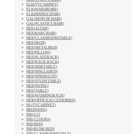
ELK(TVCABINET)
ELK(WARDROBE)
ELKDININGCHAIR)
GAL(BENCHCHAIR)
GAL(PLASTICCHAIR)
HEE(ALTAR)
HEE(BARCHAIR)
HEE(CLASSROOMTABLE)
HEE(IRON)
HEE(METALBED)
HEE(PILLOW)
HEE(PLATERACK)
HEE(RACK-RACK)
HEE(SIDETABLE)
HEE(SINGLEBED)
HEE(SPRINGCOT)
HEE(STUDYTABLE)
HEE(SWING)
HEE(TABLE)
HEE(WASHINGRACK)
HER(OFFICEACCESSORIES)
HL(TVCABINET)
IBED(SOFA)
INE(123
INE(123SOFA)
INE(BED)
INE(BUNK BED)
INE(CLASSROOMTABLE)