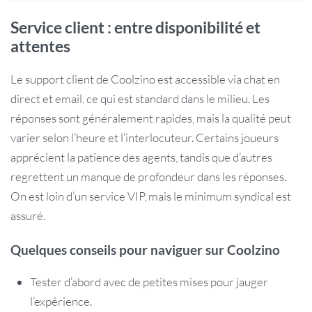
Service client : entre disponibilité et
attentes
Le support client de Coolzino est accessible via chat en
direct et email, ce qui est standard dans le milieu. Les
réponses sont généralement rapides, mais la qualité peut
varier selon l’heure et l’interlocuteur. Certains joueurs
apprécient la patience des agents, tandis que d’autres
regrettent un manque de profondeur dans les réponses.
On est loin d’un service VIP, mais le minimum syndical est
assuré.
Quelques conseils pour naviguer sur Coolzino
Tester d’abord avec de petites mises pour jauger
l’expérience.