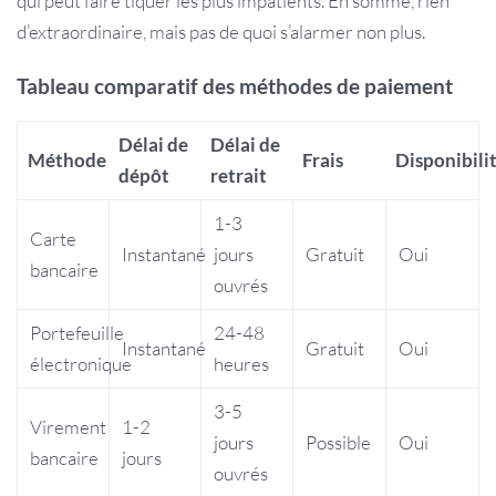
qui peut faire tiquer les plus impatients. En somme, rien
d’extraordinaire, mais pas de quoi s’alarmer non plus.
Tableau comparatif des méthodes de paiement
Délai de
Délai de
Méthode
Frais
Disponibili
dépôt
retrait
1-3
Carte
Instantané
jours
Gratuit
Oui
bancaire
ouvrés
Portefeuille
24-48
Instantané
Gratuit
Oui
électronique
heures
3-5
Virement
1-2
jours
Possible
Oui
bancaire
jours
ouvrés