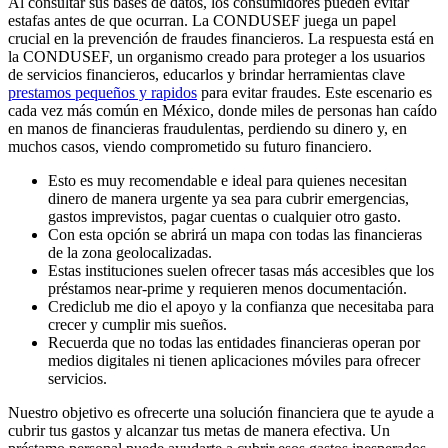
Al consultar sus bases de datos, los consumidores pueden evitar
estafas antes de que ocurran. La CONDUSEF juega un papel
crucial en la prevención de fraudes financieros. La respuesta está en
la CONDUSEF, un organismo creado para proteger a los usuarios
de servicios financieros, educarlos y brindar herramientas clave
prestamos pequeños y rapidos
para evitar fraudes. Este escenario es
cada vez más común en México, donde miles de personas han caído
en manos de financieras fraudulentas, perdiendo su dinero y, en
muchos casos, viendo comprometido su futuro financiero.
Esto es muy recomendable e ideal para quienes necesitan
dinero de manera urgente ya sea para cubrir emergencias,
gastos imprevistos, pagar cuentas o cualquier otro gasto.
Con esta opción se abrirá un mapa con todas las financieras
de la zona geolocalizadas.
Estas instituciones suelen ofrecer tasas más accesibles que los
préstamos near-prime y requieren menos documentación.
​Crediclub me dio el apoyo y la ​confianza que necesitaba para ​
crecer y cumplir mis sueños.
Recuerda que no todas las entidades financieras operan por
medios digitales ni tienen aplicaciones móviles para ofrecer
servicios.
Nuestro objetivo es ofrecerte una solución financiera que te ayude a
cubrir tus gastos y alcanzar tus metas de manera efectiva. Un