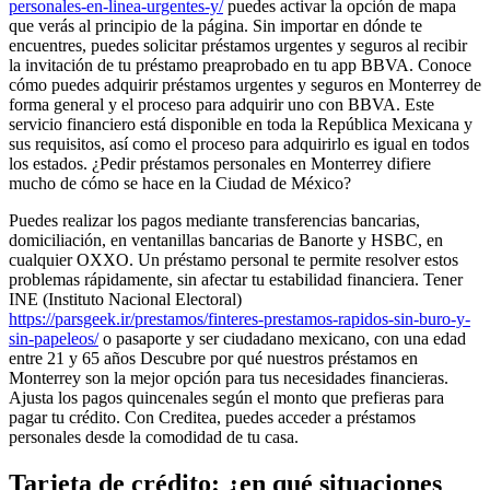
personales-en-linea-urgentes-y/
puedes activar la opción de mapa
que verás al principio de la página. Sin importar en dónde te
encuentres, puedes solicitar préstamos urgentes y seguros al recibir
la invitación de tu préstamo preaprobado en tu app BBVA. Conoce
cómo puedes adquirir préstamos urgentes y seguros en Monterrey de
forma general y el proceso para adquirir uno con BBVA. Este
servicio financiero está disponible en toda la República Mexicana y
sus requisitos, así como el proceso para adquirirlo es igual en todos
los estados. ¿Pedir préstamos personales en Monterrey difiere
mucho de cómo se hace en la Ciudad de México?
Puedes realizar los pagos mediante transferencias bancarias,
domiciliación, en ventanillas bancarias de Banorte y HSBC, en
cualquier OXXO. Un préstamo personal te permite resolver estos
problemas rápidamente, sin afectar tu estabilidad financiera. Tener
INE (Instituto Nacional Electoral)
https://parsgeek.ir/prestamos/finteres-prestamos-rapidos-sin-buro-y-
sin-papeleos/
o pasaporte y ser ciudadano mexicano, con una edad
entre 21 y 65 años Descubre por qué nuestros préstamos en
Monterrey son la mejor opción para tus necesidades financieras.
Ajusta los pagos quincenales según el monto que prefieras para
pagar tu crédito. Con Creditea, puedes acceder a préstamos
personales desde la comodidad de tu casa.
Tarjeta de crédito: ¿en qué situaciones