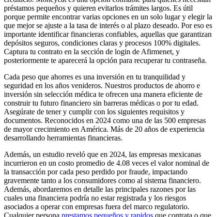
préstamos pequeños y quieren evitarlos trámites largos. Es útil
porque permite encontrar varias opciones en un solo lugar y elegir la
que mejor se ajuste a la tasa de interés o al plazo deseado. Por eso es
importante identificar financieras confiables, aquellas que garantizan
depósitos seguros, condiciones claras y procesos 100% digitales.
Captura tu contrato en la sección de login de Afirmenet, y
posteriormente te aparecerá la opción para recuperar tu contraseña.
Cada peso que ahorres es una inversión en tu tranquilidad y
seguridad en los años venideros. Nuestros productos de ahorro e
inversión sin selección médica te ofrecen una manera eficiente de
construir tu futuro financiero sin barreras médicas o por tu edad.
Asegúrate de tener y cumplir con los siguientes requisitos y
documentos. Reconocidos en 2024 como una de las 500 empresas
de mayor crecimiento en América. Más de 20 años de experiencia
desarrollando herramientas financieras.
Además, un estudio reveló que en 2024, las empresas mexicanas
incurrieron en un costo promedio de 4.08 veces el valor nominal de
la transacción por cada peso perdido por fraude, impactando
gravemente tanto a los consumidores como al sistema financiero.
Además, abordaremos en detalle las principales razones por las
cuales una financiera podría no estar registrada y los riesgos
asociados a operar con empresas fuera del marco regulatorio.
Cualquier persona
prestamos pequeños y rapidos
que contrata o que