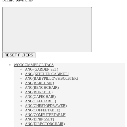
RESET FILTERS
WOOCOMMERCE TAGS
ANG (GARDEN SET)
ANG (KITCHEN CABINET )
ANG(BABYPILLOW&BOLSTER)
ANG(BARCHAIR)
ANG(BENCHCHAIR)
ANG(BUNKBED)
ANG(CAFECHAIR)
ANG(CAFETABLE)
ANG(CHESTOFDRAWER)
ANG(COFFEETABLE)
ANG(COMPUTERTABLE)
ANG(DININGSET)
ANG(DIRECTORCHAIR)