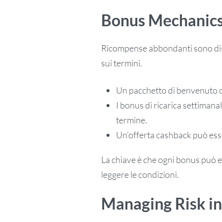
Bonus Mechanics 
Ricompense abbondanti sono disp
sui termini.
Un pacchetto di benvenuto co
I bonus di ricarica settimana
termine.
Un’offerta cashback può ess
La chiave è che ogni bonus può e
leggere le condizioni.
Managing Risk in