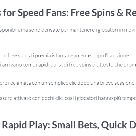
for Speed Fans: Free Spins & R
onibili, ma sono pensate per mantenere i giocatori in movi
n free spins ti premia istantaneamente dopo l’iscrizione.
li arrivano come rapidi burst di free spins piuttosto che pro
ere reclamata con un semplice clic dopo una breve sessione.
ssere attivato con pochi clic, così i giocatori hanno più tem
 Rapid Play: Small Bets, Quick D