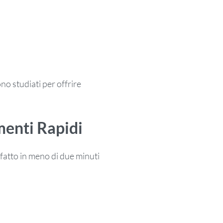
no studiati per offrire
menti Rapidi
fatto in meno di due minuti