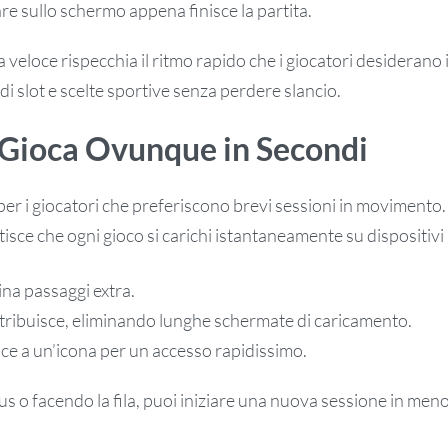
re sullo schermo appena finisce la partita.
loce rispecchia il ritmo rapido che i giocatori desiderano in
di slot e scelte sportive senza perdere slancio.
 Gioca Ovunque in Secondi
e per i giocatori che preferiscono brevi sessioni in movimento
ntisce che ogni gioco si carichi istantaneamente su dispositivi
ina passaggi extra.
istribuisce, eliminando lunghe schermate di caricamento.
uce a un’icona per un accesso rapidissimo.
 o facendo la fila, puoi iniziare una nuova sessione in meno 