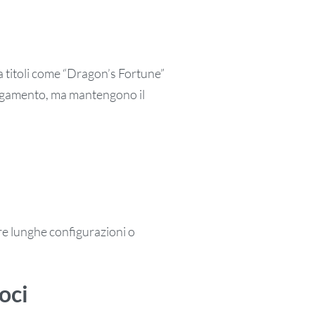
e a titoli come “Dragon’s Fortune”
 pagamento, ma mantengono il
re lunghe configurazioni o
oci