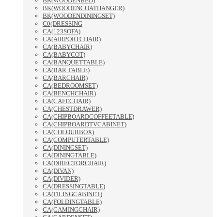
BK(WOODENBED)
BK(WOODENCOATHANGER)
BK(WOODENDININGSET)
C0(DRESSING
CA(123SOFA)
CA(AIRPORTCHAIR)
CA(BABYCHAIR)
CA(BABYCOT)
CA(BANQUETTABLE)
CA(BAR TABLE)
CA(BARCHAIR)
CA(BEDROOMSET)
CA(BENCHCHAIR)
CA(CAFECHAIR)
CA(CHESTDRAWER)
CA(CHIPBOARDCOFFEETABLE)
CA(CHIPBOARDTVCABINET)
CA(COLOURBOX)
CA(COMPUTERTABLE)
CA(DININGSET)
CA(DININGTABLE)
CA(DIRECTORCHAIR)
CA(DIVAN)
CA(DIVIDER)
CA(DRESSINGTABLE)
CA(FILINGCABINET)
CA(FOLDINGTABLE)
CA(GAMINGCHAIR)