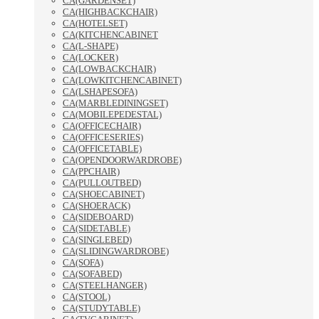
CA(GARDENSET)
CA(HIGHBACKCHAIR)
CA(HOTELSET)
CA(KITCHENCABINET
CA(L-SHAPE)
CA(LOCKER)
CA(LOWBACKCHAIR)
CA(LOWKITCHENCABINET)
CA(LSHAPESOFA)
CA(MARBLEDININGSET)
CA(MOBILEPEDESTAL)
CA(OFFICECHAIR)
CA(OFFICESERIES)
CA(OFFICETABLE)
CA(OPENDOORWARDROBE)
CA(PPCHAIR)
CA(PULLOUTBED)
CA(SHOECABINET)
CA(SHOERACK)
CA(SIDEBOARD)
CA(SIDETABLE)
CA(SINGLEBED)
CA(SLIDINGWARDROBE)
CA(SOFA)
CA(SOFABED)
CA(STEELHANGER)
CA(STOOL)
CA(STUDYTABLE)