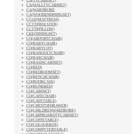
CA(TVCABINET)
CA(WALLTVCABINET)
CA(WARDROBE
CA(WOODENDININGSET)
CCGF(MATTRESS)
CCTTI(BOLSTER)
CCTTI(PILLOW)
CKE(DININGSET)
CO(AIRPORTCHAIR)
CO(BABYCHAIR)
CO(BABYCOT)
CO(BANQUETCHAIR)
CO(BARCHAIR)
CO(BASINCABINET)
CO(BED)
CO(BEDROOMSET)
CO(BENCHCHAIR)
CO(BOOKCASE)
CO(BUNKBED)
CO(CABINET)
CO(CAFECHAIR)
CO(CAFETABLE)
CO(CHESTOFDRAWER)
CO(CHILDRENWARDROBE)
CO(CHIPBOARDTVCABINET)
CO(COFFETABLE)
CO(COLOURBOX)
CO(COMPUTERTABLE)