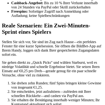
Cashback-Angebot:
Bis zu 10 % Ihrer Verluste innerhalb
von 24 Stunden via PayPal oder Skrill zurückerhalten
Freespins:
Sofortiger Zugriff nach Anmeldung oder
Aufladung; keine Spielbeschränkungen
Reale Szenarien: Ein Zwei-Minuten-
Sprint eines Spielers
Stellen Sie sich vor, Sie sind im Zug nach Hause—ein perfektes
Fenster für eine kurze Spielsession. Sie öffnen die BildBet-App auf
Ihrem Handy, loggen sich dank Ihrer gespeicherten Zugangsdaten
sofort ein.
Sie gehen direkt zu „Quick Picks“ und wählen Starburst, weil es
niedrige Volatilität und schnelle Ergebnisse bietet. Sie setzen Ihren
Einsatz auf €0,25 pro Dreh—gerade genug für ein paar schnelle
Versuche, ohne viel zu riskieren.
Sie drehen zehn Runden; fünf Spins bringen kleine Gewinne
von insgesamt €1,25.
Sie entscheiden, jetzt aufzuhören—zufrieden mit Ihrer
schnellen Rückkehr—and cashen via PayPal aus.
Sie erhalten die Bestätigung innerhalb weniger Minuten; Ihr
Kontostand aktualisiert sich sofort.