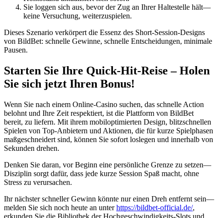
Sie loggen sich aus, bevor der Zug an Ihrer Haltestelle hält—
keine Versuchung, weiterzuspielen.
Dieses Szenario verkörpert die Essenz des Short‑Session-Designs
von BildBet: schnelle Gewinne, schnelle Entscheidungen, minimale
Pausen.
Starten Sie Ihre Quick‑Hit-Reise – Holen
Sie sich jetzt Ihren Bonus!
Wenn Sie nach einem Online-Casino suchen, das schnelle Action
belohnt und Ihre Zeit respektiert, ist die Plattform von BildBet
bereit, zu liefern. Mit ihrem mobiloptimierten Design, blitzschnellen
Spielen von Top-Anbietern und Aktionen, die für kurze Spielphasen
maßgeschneidert sind, können Sie sofort loslegen und innerhalb von
Sekunden drehen.
Denken Sie daran, vor Beginn eine persönliche Grenze zu setzen—
Disziplin sorgt dafür, dass jede kurze Session Spaß macht, ohne
Stress zu verursachen.
Ihr nächster schneller Gewinn könnte nur einen Dreh entfernt sein—
melden Sie sich noch heute an unter
https://bildbet-official.de/
,
erkunden Sie die Bibliothek der Hochgeschwindigkeits-Slots und