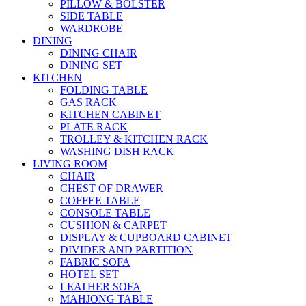
PILLOW & BOLSTER
SIDE TABLE
WARDROBE
DINING
DINING CHAIR
DINING SET
KITCHEN
FOLDING TABLE
GAS RACK
KITCHEN CABINET
PLATE RACK
TROLLEY & KITCHEN RACK
WASHING DISH RACK
LIVING ROOM
CHAIR
CHEST OF DRAWER
COFFEE TABLE
CONSOLE TABLE
CUSHION & CARPET
DISPLAY & CUPBOARD CABINET
DIVIDER AND PARTITION
FABRIC SOFA
HOTEL SET
LEATHER SOFA
MAHJONG TABLE