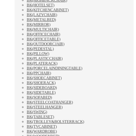
BK(HIGHBACKCHAIR)
BK(HOTELSET)
BK(KITCHENCABINET)
BK(LAZYCHAIR)
BK(METALBED)
BK(MIRROR)
BK(MULTICHAIR)
BK(OFFICECHAIR)
BK(OFFICETABLE)
BK(OUTDOORCJAIR)
BK(PEDESTAL)
BK(PILLOW)
BK(PLASTICCHAIR)
BK(PLATERACK)
BK(PORCELAINDININGTABLE)
BK(PPCHAIR)
BK(SHOECABINET)
BK(SHOERACK)
BK(SIDEBOARD)
BK(SIDETABLE)
BK(SOFABED)
BK(STEELCOATHANGER)
BK(STEELHANGER)
BK(SWING)
BK(TABLESET)
BK(TROLLEY&BOLSTERRACK)
BK(TVCABINET)
BK(WARDROBE)