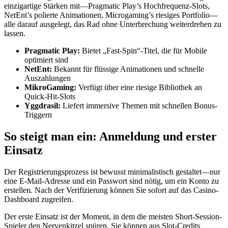
einzigartige Stärken mit—Pragmatic Play’s Hochfrequenz-Slots,
NetEnt’s polierte Animationen, Microgaming’s riesiges Portfolio—
alle darauf ausgelegt, das Rad ohne Unterbrechung weiterdrehen zu
lassen.
Pragmatic Play:
Bietet „Fast‑Spin“-Titel, die für Mobile
optimiert sind
NetEnt:
Bekannt für flüssige Animationen und schnelle
Auszahlungen
MikroGaming:
Verfügt über eine riesige Bibliothek an
Quick‑Hit-Slots
Yggdrasil:
Liefert immersive Themen mit schnellen Bonus-
Triggern
So steigt man ein: Anmeldung und erster
Einsatz
Der Registrierungsprozess ist bewusst minimalistisch gestaltet—nur
eine E-Mail-Adresse und ein Passwort sind nötig, um ein Konto zu
erstellen. Nach der Verifizierung können Sie sofort auf das Casino-
Dashboard zugreifen.
Der erste Einsatz ist der Moment, in dem die meisten Short‑Session-
Spieler den Nervenkitzel spüren. Sie können aus Slot-Credits