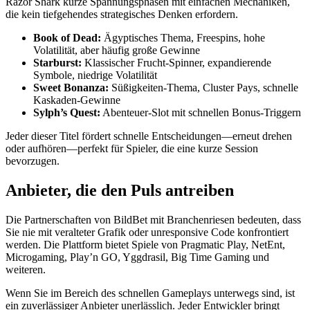
Razor Shark kurze Spannungsphasen mit einfachen Mechaniken,
die kein tiefgehendes strategisches Denken erfordern.
Book of Dead:
Ägyptisches Thema, Freespins, hohe
Volatilität, aber häufig große Gewinne
Starburst:
Klassischer Frucht-Spinner, expandierende
Symbole, niedrige Volatilität
Sweet Bonanza:
Süßigkeiten-Thema, Cluster Pays, schnelle
Kaskaden-Gewinne
Sylph’s Quest:
Abenteuer-Slot mit schnellen Bonus-Triggern
Jeder dieser Titel fördert schnelle Entscheidungen—erneut drehen
oder aufhören—perfekt für Spieler, die eine kurze Session
bevorzugen.
Anbieter, die den Puls antreiben
Die Partnerschaften von BildBet mit Branchenriesen bedeuten, dass
Sie nie mit veralteter Grafik oder unresponsive Code konfrontiert
werden. Die Plattform bietet Spiele von Pragmatic Play, NetEnt,
Microgaming, Play’n GO, Yggdrasil, Big Time Gaming und
weiteren.
Wenn Sie im Bereich des schnellen Gameplays unterwegs sind, ist
ein zuverlässiger Anbieter unerlässlich. Jeder Entwickler bringt