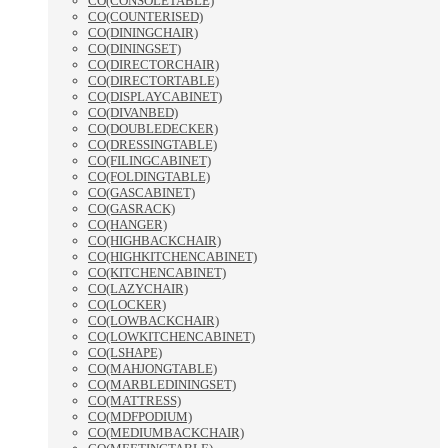
CO(CONSOLETABLE)
CO(COUNTERISED)
CO(DININGCHAIR)
CO(DININGSET)
CO(DIRECTORCHAIR)
CO(DIRECTORTABLE)
CO(DISPLAYCABINET)
CO(DIVANBED)
CO(DOUBLEDECKER)
CO(DRESSINGTABLE)
CO(FILINGCABINET)
CO(FOLDINGTABLE)
CO(GASCABINET)
CO(GASRACK)
CO(HANGER)
CO(HIGHBACKCHAIR)
CO(HIGHKITCHENCABINET)
CO(KITCHENCABINET)
CO(LAZYCHAIR)
CO(LOCKER)
CO(LOWBACKCHAIR)
CO(LOWKITCHENCABINET)
CO(LSHAPE)
CO(MAHJONGTABLE)
CO(MARBLEDININGSET)
CO(MATTRESS)
CO(MDFPODIUM)
CO(MEDIUMBACKCHAIR)