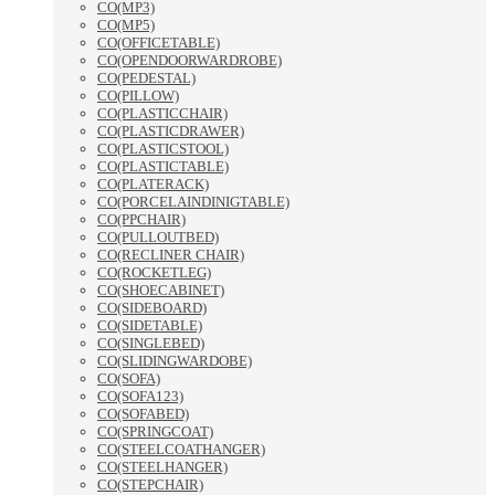
CO(MP3)
CO(MP5)
CO(OFFICETABLE)
CO(OPENDOORWARDROBE)
CO(PEDESTAL)
CO(PILLOW)
CO(PLASTICCHAIR)
CO(PLASTICDRAWER)
CO(PLASTICSTOOL)
CO(PLASTICTABLE)
CO(PLATERACK)
CO(PORCELAINDINIGTABLE)
CO(PPCHAIR)
CO(PULLOUTBED)
CO(RECLINER CHAIR)
CO(ROCKETLEG)
CO(SHOECABINET)
CO(SIDEBOARD)
CO(SIDETABLE)
CO(SINGLEBED)
CO(SLIDINGWARDOBE)
CO(SOFA)
CO(SOFA123)
CO(SOFABED)
CO(SPRINGCOAT)
CO(STEELCOATHANGER)
CO(STEELHANGER)
CO(STEPCHAIR)