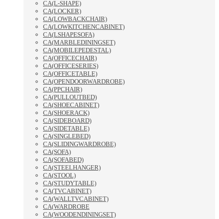
CA(L-SHAPE)
CA(LOCKER)
CA(LOWBACKCHAIR)
CA(LOWKITCHENCABINET)
CA(LSHAPESOFA)
CA(MARBLEDININGSET)
CA(MOBILEPEDESTAL)
CA(OFFICECHAIR)
CA(OFFICESERIES)
CA(OFFICETABLE)
CA(OPENDOORWARDROBE)
CA(PPCHAIR)
CA(PULLOUTBED)
CA(SHOECABINET)
CA(SHOERACK)
CA(SIDEBOARD)
CA(SIDETABLE)
CA(SINGLEBED)
CA(SLIDINGWARDROBE)
CA(SOFA)
CA(SOFABED)
CA(STEELHANGER)
CA(STOOL)
CA(STUDYTABLE)
CA(TVCABINET)
CA(WALLTVCABINET)
CA(WARDROBE
CA(WOODENDININGSET)