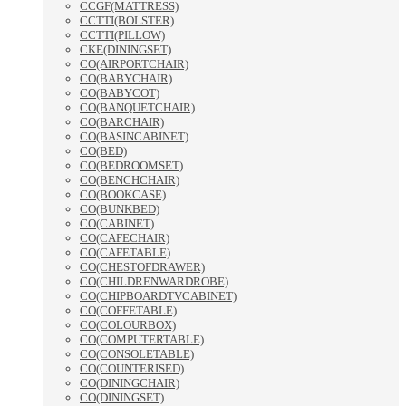
CCGF(MATTRESS)
CCTTI(BOLSTER)
CCTTI(PILLOW)
CKE(DININGSET)
CO(AIRPORTCHAIR)
CO(BABYCHAIR)
CO(BABYCOT)
CO(BANQUETCHAIR)
CO(BARCHAIR)
CO(BASINCABINET)
CO(BED)
CO(BEDROOMSET)
CO(BENCHCHAIR)
CO(BOOKCASE)
CO(BUNKBED)
CO(CABINET)
CO(CAFECHAIR)
CO(CAFETABLE)
CO(CHESTOFDRAWER)
CO(CHILDRENWARDROBE)
CO(CHIPBOARDTVCABINET)
CO(COFFETABLE)
CO(COLOURBOX)
CO(COMPUTERTABLE)
CO(CONSOLETABLE)
CO(COUNTERISED)
CO(DININGCHAIR)
CO(DININGSET)