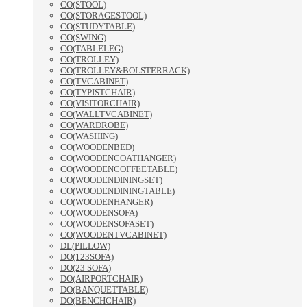
CO(STOOL)
CO(STORAGESTOOL)
CO(STUDYTABLE)
CO(SWING)
CO(TABLELEG)
CO(TROLLEY)
CO(TROLLEY&BOLSTERRACK)
CO(TVCABINET)
CO(TYPISTCHAIR)
CO(VISITORCHAIR)
CO(WALLTVCABINET)
CO(WARDROBE)
CO(WASHING)
CO(WOODENBED)
CO(WOODENCOATHANGER)
CO(WOODENCOFFEETABLE)
CO(WOODENDININGSET)
CO(WOODENDININGTABLE)
CO(WOODENHANGER)
CO(WOODENSOFA)
CO(WOODENSOFASET)
CO(WOODENTVCABINET)
DL(PILLOW)
DO(123SOFA)
DO(23 SOFA)
DO(AIRPORTCHAIR)
DO(BANQUETTABLE)
DO(BENCHCHAIR)