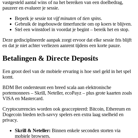
vastgesteld aantal wins of na het bereiken van een doelbedrag,
pauzeer en evalueer je sessie.
Beperk je sessie tot
vijf minuten
of
tien spins
.
Gebruik de ingebouwde timerfunctie om op koers te blijven.
Stel een winstdoel in voordat je begint – bereik het en stop.
Deze gedisciplineerde aanpak zorgt ervoor dat elke sessie fris blijft
en dat je niet achter verliezen aanrent tijdens een korte pauze.
Betalingen & Directe Deposits
Een groot deel van de mobiele ervaring is hoe snel geld in het spel
komt.
BDM Bet ondersteunt een breed scala aan elektronische
portemonnees – Skrill, Neteller, ecoPayz – plus grote kaarten zoals
VISA en Mastercard.
Cryptocurrencies worden ook geaccepteerd: Bitcoin, Ethereum en
Dogecoin bieden tech‑savvy spelers een extra laag snelheid en
privacy.
Skrill & Neteller:
Binnen enkele seconden storten via
mobiele browsers.