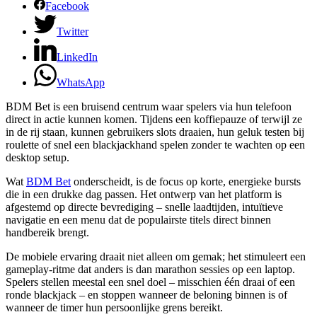
Facebook
Twitter
LinkedIn
WhatsApp
BDM Bet is een bruisend centrum waar spelers via hun telefoon
direct in actie kunnen komen. Tijdens een koffiepauze of terwijl ze
in de rij staan, kunnen gebruikers slots draaien, hun geluk testen bij
roulette of snel een blackjackhand spelen zonder te wachten op een
desktop setup.
Wat
BDM Bet
onderscheidt, is de focus op korte, energieke bursts
die in een drukke dag passen. Het ontwerp van het platform is
afgestemd op directe bevrediging – snelle laadtijden, intuïtieve
navigatie en een menu dat de populairste titels direct binnen
handbereik brengt.
De mobiele ervaring draait niet alleen om gemak; het stimuleert een
gameplay-ritme dat anders is dan marathon sessies op een laptop.
Spelers stellen meestal een snel doel – misschien één draai of een
ronde blackjack – en stoppen wanneer de beloning binnen is of
wanneer de timer hun persoonlijke grens bereikt.