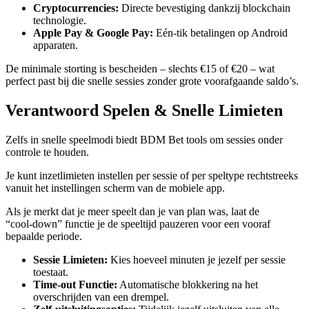
Cryptocurrencies:
Directe bevestiging dankzij blockchain
technologie.
Apple Pay & Google Pay:
Eén‑tik betalingen op Android
apparaten.
De minimale storting is bescheiden – slechts €15 of €20 – wat
perfect past bij die snelle sessies zonder grote voorafgaande saldo’s.
Verantwoord Spelen & Snelle Limieten
Zelfs in snelle speelmodi biedt BDM Bet tools om sessies onder
controle te houden.
Je kunt inzetlimieten instellen per sessie of per speltype rechtstreeks
vanuit het instellingen scherm van de mobiele app.
Als je merkt dat je meer speelt dan je van plan was, laat de
“cool‑down” functie je de speeltijd pauzeren voor een vooraf
bepaalde periode.
Sessie Limieten:
Kies hoeveel minuten je jezelf per sessie
toestaat.
Time‑out Functie:
Automatische blokkering na het
overschrijden van een drempel.