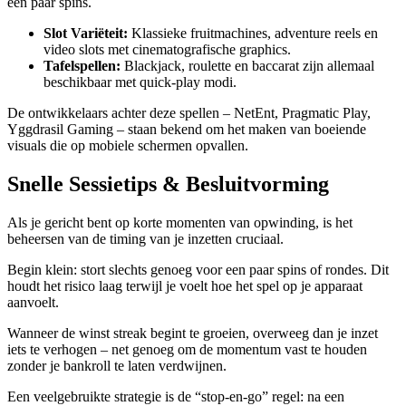
een paar spins.
Slot Variëteit:
Klassieke fruitmachines, adventure reels en
video slots met cinematografische graphics.
Tafelspellen:
Blackjack, roulette en baccarat zijn allemaal
beschikbaar met quick‑play modi.
De ontwikkelaars achter deze spellen – NetEnt, Pragmatic Play,
Yggdrasil Gaming – staan bekend om het maken van boeiende
visuals die op mobiele schermen opvallen.
Snelle Sessietips & Besluitvorming
Als je gericht bent op korte momenten van opwinding, is het
beheersen van de timing van je inzetten cruciaal.
Begin klein: stort slechts genoeg voor een paar spins of rondes. Dit
houdt het risico laag terwijl je voelt hoe het spel op je apparaat
aanvoelt.
Wanneer de winst streak begint te groeien, overweeg dan je inzet
iets te verhogen – net genoeg om de momentum vast te houden
zonder je bankroll te laten verdwijnen.
Een veelgebruikte strategie is de “stop‑en‑go” regel: na een