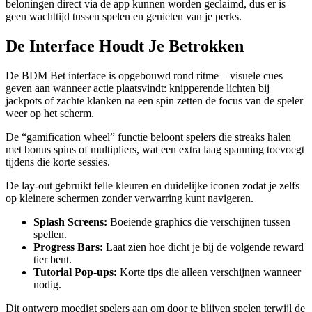
beloningen direct via de app kunnen worden geclaimd, dus er is
geen wachttijd tussen spelen en genieten van je perks.
De Interface Houdt Je Betrokken
De BDM Bet interface is opgebouwd rond ritme – visuele cues
geven aan wanneer actie plaatsvindt: knipperende lichten bij
jackpots of zachte klanken na een spin zetten de focus van de speler
weer op het scherm.
De “gamification wheel” functie beloont spelers die streaks halen
met bonus spins of multipliers, wat een extra laag spanning toevoegt
tijdens die korte sessies.
De lay-out gebruikt felle kleuren en duidelijke iconen zodat je zelfs
op kleinere schermen zonder verwarring kunt navigeren.
Splash Screens:
Boeiende graphics die verschijnen tussen
spellen.
Progress Bars:
Laat zien hoe dicht je bij de volgende reward
tier bent.
Tutorial Pop‑ups:
Korte tips die alleen verschijnen wanneer
nodig.
Dit ontwerp moedigt spelers aan om door te blijven spelen terwijl de