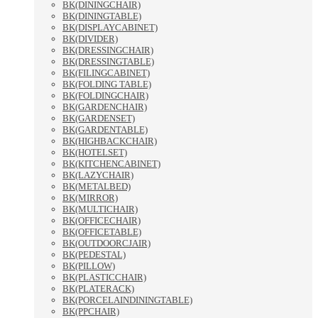
BK(DININGCHAIR)
BK(DININGTABLE)
BK(DISPLAYCABINET)
BK(DIVIDER)
BK(DRESSINGCHAIR)
BK(DRESSINGTABLE)
BK(FILINGCABINET)
BK(FOLDING TABLE)
BK(FOLDINGCHAIR)
BK(GARDENCHAIR)
BK(GARDENSET)
BK(GARDENTABLE)
BK(HIGHBACKCHAIR)
BK(HOTELSET)
BK(KITCHENCABINET)
BK(LAZYCHAIR)
BK(METALBED)
BK(MIRROR)
BK(MULTICHAIR)
BK(OFFICECHAIR)
BK(OFFICETABLE)
BK(OUTDOORCJAIR)
BK(PEDESTAL)
BK(PILLOW)
BK(PLASTICCHAIR)
BK(PLATERACK)
BK(PORCELAINDININGTABLE)
BK(PPCHAIR)