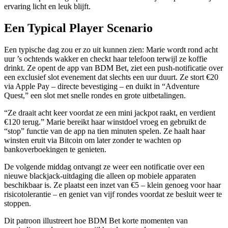
ervaring licht en leuk blijft.
Een Typical Player Scenario
Een typische dag zou er zo uit kunnen zien: Marie wordt rond acht
uur ’s ochtends wakker en checkt haar telefoon terwijl ze koffie
drinkt. Ze opent de app van BDM Bet, ziet een push‑notificatie over
een exclusief slot evenement dat slechts een uur duurt. Ze stort €20
via Apple Pay – directe bevestiging – en duikt in “Adventure
Quest,” een slot met snelle rondes en grote uitbetalingen.
“Ze draait acht keer voordat ze een mini jackpot raakt, en verdient
€120 terug.” Marie bereikt haar winstdoel vroeg en gebruikt de
“stop” functie van de app na tien minuten spelen. Ze haalt haar
winsten eruit via Bitcoin om later zonder te wachten op
bankoverboekingen te genieten.
De volgende middag ontvangt ze weer een notificatie over een
nieuwe blackjack-uitdaging die alleen op mobiele apparaten
beschikbaar is. Ze plaatst een inzet van €5 – klein genoeg voor haar
risicotolerantie – en geniet van vijf rondes voordat ze besluit weer te
stoppen.
Dit patroon illustreert hoe BDM Bet korte momenten van