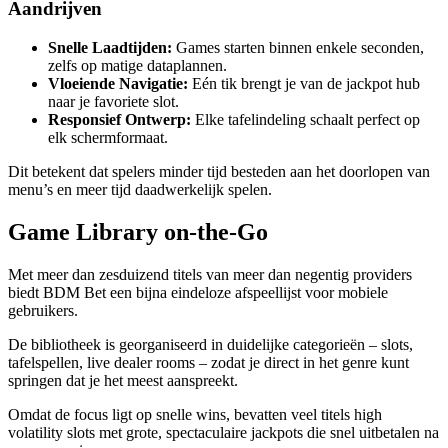
Aandrijven
Snelle Laadtijden:
Games starten binnen enkele seconden,
zelfs op matige dataplannen.
Vloeiende Navigatie:
Eén tik brengt je van de jackpot hub
naar je favoriete slot.
Responsief Ontwerp:
Elke tafelindeling schaalt perfect op
elk schermformaat.
Dit betekent dat spelers minder tijd besteden aan het doorlopen van
menu’s en meer tijd daadwerkelijk spelen.
Game Library on-the-Go
Met meer dan zesduizend titels van meer dan negentig providers
biedt BDM Bet een bijna eindeloze afspeellijst voor mobiele
gebruikers.
De bibliotheek is georganiseerd in duidelijke categorieën – slots,
tafelspellen, live dealer rooms – zodat je direct in het genre kunt
springen dat je het meest aanspreekt.
Omdat de focus ligt op snelle wins, bevatten veel titels high
volatility slots met grote, spectaculaire jackpots die snel uitbetalen na