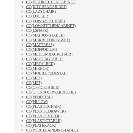
CO(HIGHKITCHENCABINET)
CO(KITCHENCABINET)
CO(LAZYCHAIR)
CO(LOCKER)
CO(LOWBACKCHAIR)
CO(LOWKITCHENCABINET)
CO(LSHAPE)
CO(MAHJONGTABLE)
CO(MARBLEDININGSET)
CO(MATTRESS)
CO(MDFPODIUM)
CO(MEDIUMBACKCHAIR)
CO(MEETINGTABLE)
CO(METALBED)
CO(MIRROR)
CO(MOBILEPEDESTAL)
CO(MP3)
CO(MP5)
CO(OFFICETABLE)
CO(OPENDOORWARDROBE)
CO(PEDESTAL)
CO(PILLOW)
CO(PLASTICCHAIR)
CO(PLASTICDRAWER)
CO(PLASTICSTOOL)
CO(PLASTICTABLE)
CO(PLATERACK)
CO(PORCELAINDINIGTABLE)