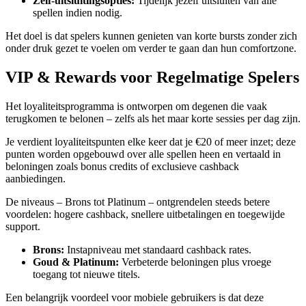
Zelf‑uitsluitingsopties:
Tijdelijk jezelf uitsluiten van alle
spellen indien nodig.
Het doel is dat spelers kunnen genieten van korte bursts zonder zich
onder druk gezet te voelen om verder te gaan dan hun comfortzone.
VIP & Rewards voor Regelmatige Spelers
Het loyaliteitsprogramma is ontworpen om degenen die vaak
terugkomen te belonen – zelfs als het maar korte sessies per dag zijn.
Je verdient loyaliteitspunten elke keer dat je €20 of meer inzet; deze
punten worden opgebouwd over alle spellen heen en vertaald in
beloningen zoals bonus credits of exclusieve cashback
aanbiedingen.
De niveaus – Brons tot Platinum – ontgrendelen steeds betere
voordelen: hogere cashback, snellere uitbetalingen en toegewijde
support.
Brons:
Instapniveau met standaard cashback rates.
Goud & Platinum:
Verbeterde beloningen plus vroege
toegang tot nieuwe titels.
Een belangrijk voordeel voor mobiele gebruikers is dat deze