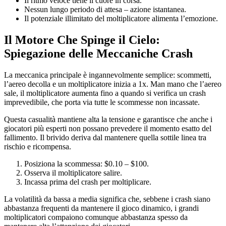
Il ritmo veloce tiene il cuore in corsa.
Nessun lungo periodo di attesa – azione istantanea.
Il potenziale illimitato del moltiplicatore alimenta l’emozione.
Il Motore Che Spinge il Cielo:
Spiegazione delle Meccaniche Crash
La meccanica principale è ingannevolmente semplice: scommetti,
l’aereo decolla e un moltiplicatore inizia a 1x. Man mano che l’aereo
sale, il moltiplicatore aumenta fino a quando si verifica un crash
imprevedibile, che porta via tutte le scommesse non incassate.
Questa casualità mantiene alta la tensione e garantisce che anche i
giocatori più esperti non possano prevedere il momento esatto del
fallimento. Il brivido deriva dal mantenere quella sottile linea tra
rischio e ricompensa.
Posiziona la scommessa: $0.10 – $100.
Osserva il moltiplicatore salire.
Incassa prima del crash per moltiplicare.
La volatilità da bassa a media significa che, sebbene i crash siano
abbastanza frequenti da mantenere il gioco dinamico, i grandi
moltiplicatori compaiono comunque abbastanza spesso da