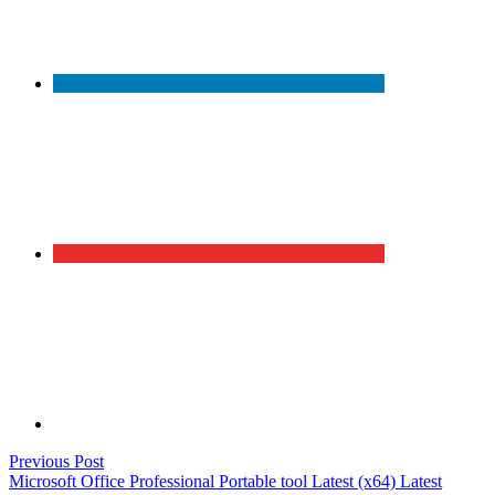
Post
Previous
Previous Post
post:
Microsoft Office Professional Portable tool Latest (x64) Latest
navigation