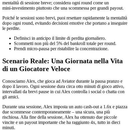
mentalità di sessione breve; considera ogni round come un
mini‑investimento piuttosto che una scommessa per grandi payout.
Poiché le sessioni sono brevi, puoi resettare rapidamente la mentalità
dopo ogni round, evitando decisioni emotive che portano a inseguire
le perdite.
Definisci in anticipo il limite di perdita giornaliero.
Scommetti non più del 5% del bankroll totale per round.
Prendi micro‑pausa per ristabilire la concentrazione.
Scenario Reale: Una Giornata nella Vita
di un Giocatore Veloce
Conosciamo Alex, che gioca ad Aviator durante la pausa pranzo e
dopo il lavoro. Ogni sessione dura circa otto minuti di gioco attivo,
intervallati da brevi pause in cui Alex controlla i social o chatta con
gli amici.
Durante una sessione, Alex imposta un auto cash‑out a 1.6x e piazza
due scommesse contemporaneamente – una sicura, una più
rischiosa. Alla fine della sessione, Alex ha ottenuto due piccole
vincite e un payout importante che ha raggiunto 4x, tutto in dieci
minuti.