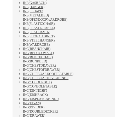
INE(GASRACK)
INE(HANGER)
INE(LSHAPE)
INE(METALBED)
INE(OPENDOORWARDROBE)
INE(PLASTICCHAIR)
INE(PLASTICTABLE)
INE(PLATERACK)
INE(SHOE CABINET)
INE(STEELHANGER)
INE(WARDROBE)
ING(BEANCHAIR)
ING(BEDROOMSET)
ING(BENCHCHAIR)
ING(BUNKBED)
ING(CHESTDRAWER)
ING(CHESTOFDRAWER)
ING(CHIPBOARDCOFFEETABLE)
ING(CHIPBOARDTVCABINET)
ING(COLOURBOX)
ING(CONSOLETABLE)
ING(DININGSET
ING(DISHRACK)
ING(DISPLAYCABINET)
ING(DIVAN)
ING(DIVIDER)
ING(DOUBLEDECKER)
ING(DRAWER)