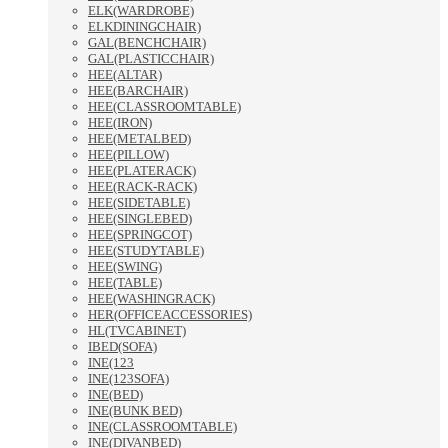
ELK(WARDROBE)
ELKDININGCHAIR)
GAL(BENCHCHAIR)
GAL(PLASTICCHAIR)
HEE(ALTAR)
HEE(BARCHAIR)
HEE(CLASSROOMTABLE)
HEE(IRON)
HEE(METALBED)
HEE(PILLOW)
HEE(PLATERACK)
HEE(RACK-RACK)
HEE(SIDETABLE)
HEE(SINGLEBED)
HEE(SPRINGCOT)
HEE(STUDYTABLE)
HEE(SWING)
HEE(TABLE)
HEE(WASHINGRACK)
HER(OFFICEACCESSORIES)
HL(TVCABINET)
IBED(SOFA)
INE(123
INE(123SOFA)
INE(BED)
INE(BUNK BED)
INE(CLASSROOMTABLE)
INE(DIVANBED)