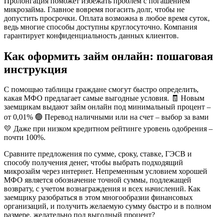
Пролонгация поможет избежать проблем с погашением
микрозайма. Главное вовремя погасить долг, чтобы не
допустить просрочки. Оплата возможна в любое время суток,
ведь многие способы доступны круглосуточно. Компания
гарантирует конфиденциальность данных клиентов.
Как оформить займ онлайн: пошаговая
инструкция
С помощью таблицы граждане смогут быстро определить,
какая МФО предлагает самые выгодные условия. 🧾 Новым
заемщикам выдают займ онлайн под минимальный процент –
от 0,01% 🟢 Перевод наличными или на счет – выбор за вами
💛 Даже при низком кредитном рейтинге уровень одобрения –
почти 100%.
Сравните предложения по сумме, сроку, ставке, ГЭСВ и
способу получения денег, чтобы выбрать подходящий
микрозайм через интернет. Непременным условием хорошей
МФО является обозначение точной суммы, подлежащей
возврату, с учетом вознаграждения и всех начислений. Как
заемщику разобраться в этом многообразии финансовых
организаций, и получить желаемую сумму быстро и в полном
размере, желательно под выгодный процент?