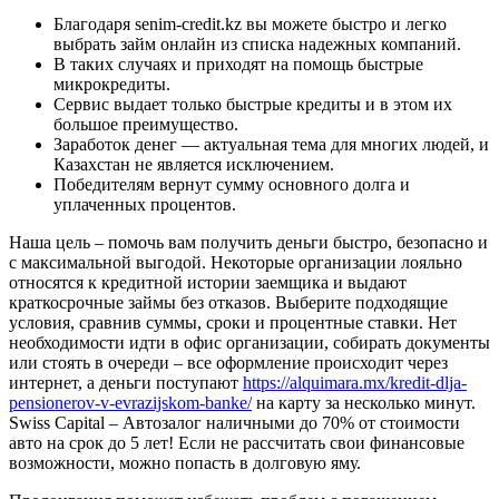
Благодаря senim-credit.kz вы можете быстро и легко
выбрать займ онлайн из списка надежных компаний.
В таких случаях и приходят на помощь быстрые
микрокредиты.
Сервис выдает только быстрые кредиты и в этом их
большое преимущество.
Заработок денег — актуальная тема для многих людей, и
Казахстан не является исключением.
Победителям вернут сумму основного долга и
уплаченных процентов.
Наша цель – помочь вам получить деньги быстро, безопасно и
с максимальной выгодой. Некоторые организации лояльно
относятся к кредитной истории заемщика и выдают
краткосрочные займы без отказов. Выберите подходящие
условия, сравнив суммы, сроки и процентные ставки. Нет
необходимости идти в офис организации, собирать документы
или стоять в очереди – все оформление происходит через
интернет, а деньги поступают
https://alquimara.mx/kredit-dlja-
pensionerov-v-evrazijskom-banke/
на карту за несколько минут.
Swiss Capital – Автозалог наличными до 70% от стоимости
авто на срок до 5 лет! Если не рассчитать свои финансовые
возможности, можно попасть в долговую яму.