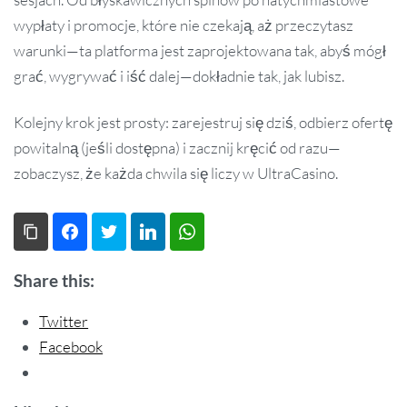
wypłaty i promocje, które nie czekają, aż przeczytasz
warunki—ta platforma jest zaprojektowana tak, abyś mógł
grać, wygrywać i iść dalej—dokładnie tak, jak lubisz.
Kolejny krok jest prosty: zarejestruj się dziś, odbierz ofertę
powitalną (jeśli dostępna) i zacznij kręcić od razu—
zobaczysz, że każda chwila się liczy w UltraCasino.
Copy Link
Facebook
Twitter
LinkedIn
WhatsApp
Share this:
Twitter
Facebook