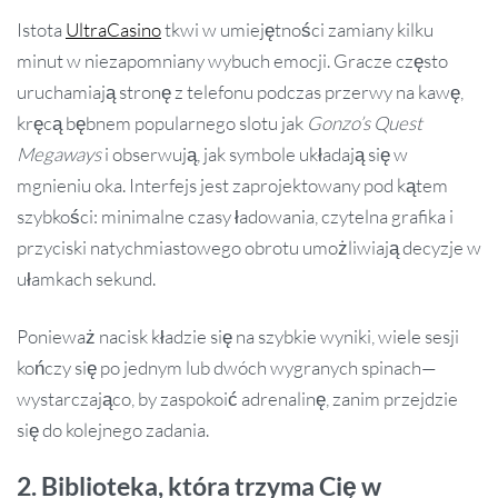
Istota
UltraCasino
tkwi w umiejętności zamiany kilku
minut w niezapomniany wybuch emocji. Gracze często
uruchamiają stronę z telefonu podczas przerwy na kawę,
kręcą bębnem popularnego slotu jak
Gonzo’s Quest
Megaways
i obserwują, jak symbole układają się w
mgnieniu oka. Interfejs jest zaprojektowany pod kątem
szybkości: minimalne czasy ładowania, czytelna grafika i
przyciski natychmiastowego obrotu umożliwiają decyzje w
ułamkach sekund.
Ponieważ nacisk kładzie się na szybkie wyniki, wiele sesji
kończy się po jednym lub dwóch wygranych spinach—
wystarczająco, by zaspokoić adrenalinę, zanim przejdzie
się do kolejnego zadania.
2. Biblioteka, która trzyma Cię w