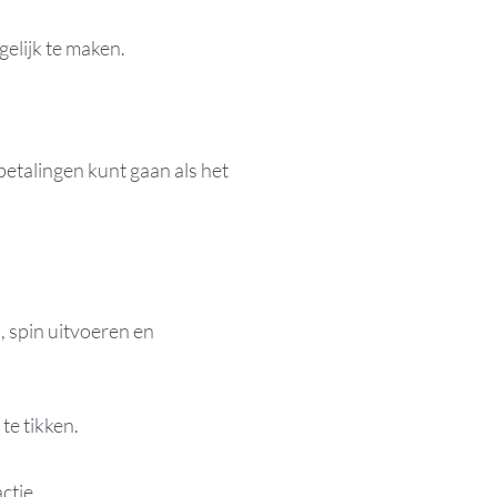
lijk te maken.
tbetalingen kunt gaan als het
 spin uitvoeren en
te tikken.
ctie.