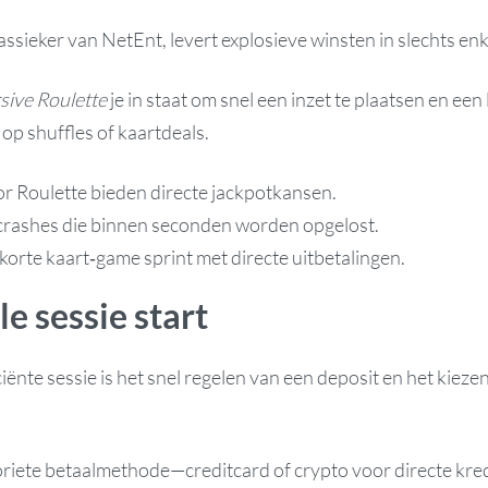
lassieker van NetEnt, levert explosieve winsten in slechts enk
sive Roulette
je in staat om snel een inzet te plaatsen en een 
p shuffles of kaartdeals.
 Roulette bieden directe jackpotkansen.
 crashes die binnen seconden worden opgelost.
 korte kaart‑game sprint met directe uitbetalingen.
le sessie start
iënte sessie is het snel regelen van een deposit en het kiezen 
oriete betaalmethode—creditcard of crypto voor directe kred