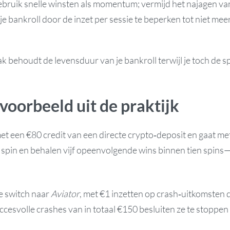
bruik snelle winsten als momentum; vermijd het najagen van
e bankroll door de inzet per sessie te beperken tot niet mee
 behoudt de levensduur van je bankroll terwijl je toch de s
 voorbeeld uit de praktijk
met een €80 credit van een directe crypto‑deposit en gaat m
r spin en behalen vijf opeenvolgende wins binnen tien spins
e switch naar
Aviator
, met €1 inzetten op crash‑uitkomsten 
ccesvolle crashes van in totaal €150 besluiten ze te stopp