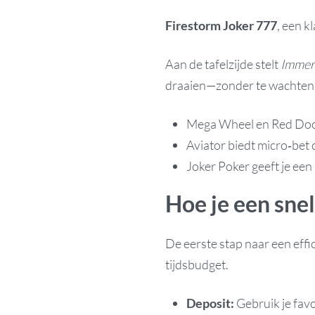
Firestorm Joker 777
, een k
Aan de tafelzijde stelt
Immer
draaien—zonder te wachten o
Mega Wheel en Red Door
Aviator biedt micro‑bet
Joker Poker geeft je een
Hoe je een snel
De eerste stap naar een effic
tijdsbudget.
Deposit:
Gebruik je fav