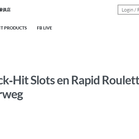
Login / 
荣傢俱店
NT PRODUCTS
FB LIVE
ck‑Hit Slots en Rapid Roulet
erweg
n
WhatsApp