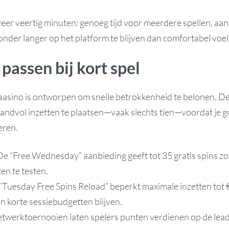
eer veertig minuten: genoeg tijd voor meerdere spellen, aan
nder langer op het platform te blijven dan comfortabel voel
passen bij kort spel
asino is ontworpen om snelle betrokkenheid te belonen. D
dvol inzetten te plaatsen—vaak slechts tien—voordat je grat
eren.
e “Free Wednesday” aanbieding geeft tot 35 gratis spins z
en te testen.
“Tuesday Free Spins Reload” beperkt maximale inzetten tot 
 korte sessiebudgetten blijven.
twerktoernooien laten spelers punten verdienen op de lea