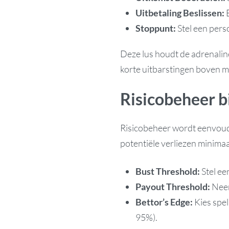
Uitbetaling Beslissen:
B
Stoppunt:
Stel een perso
Deze lus houdt de adrenalin
korte uitbarstingen boven m
Risicobeheer bi
Risicobeheer wordt eenvoudi
potentiële verliezen minimaa
Bust Threshold:
Stel ee
Payout Threshold:
Neem
Bettor’s Edge:
Kies spe
95%).