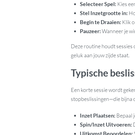
Selecteer Spel:
Kies een
Stel Inzetgrootte in:
Ho
Begin te Draaien:
Klik o
Pauzeer:
Wanneer je wint 
Deze routine houdt sessies on
geluk aan jouw zijde staat.
Typische beslis
Een korte sessie wordt geke
stopbeslissingen—die bijna 
Inzet Plaatsen:
Bepaal j
Spin/Inzet Uitvoeren:
D
Uitkomst Beoordelen: