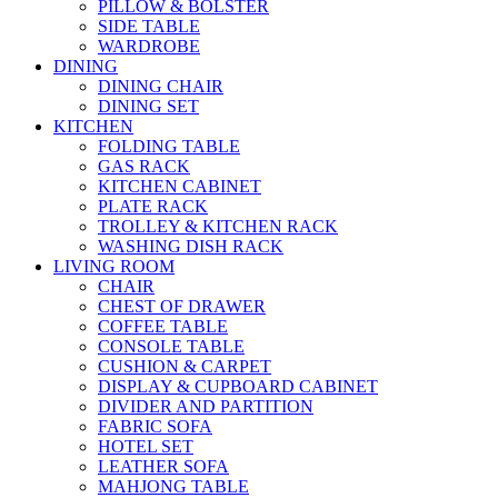
PILLOW & BOLSTER
SIDE TABLE
WARDROBE
DINING
DINING CHAIR
DINING SET
KITCHEN
FOLDING TABLE
GAS RACK
KITCHEN CABINET
PLATE RACK
TROLLEY & KITCHEN RACK
WASHING DISH RACK
LIVING ROOM
CHAIR
CHEST OF DRAWER
COFFEE TABLE
CONSOLE TABLE
CUSHION & CARPET
DISPLAY & CUPBOARD CABINET
DIVIDER AND PARTITION
FABRIC SOFA
HOTEL SET
LEATHER SOFA
MAHJONG TABLE