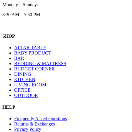
Monday – Sunday:
8:30 AM – 5:30 PM
SHOP
ALTAR TABLE
BABY PRODUCT
BAR
BEDDING & MATTRESS
BUDGET CORNER
DINING
KITCHEN
LIVING ROOM
OFFICE
OUTDOOR
HELP
Frequently Asked Questions
Returns & Exchanges
Privacy Policy