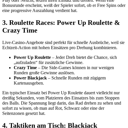
Play oder NetEnt, setzen ihren Einsatz und drehen. Wenn eine
Bonusrunde erscheint, weiß der Spieler sofort, ob er Free Spins oder
eine progressive Auszahlung verdient hat.
3. Roulette Races: Power Up Roulette &
Crazy Time
Live-Casino-Angebote sind perfekt für schnelle Ausbrüche, weil sie
Echtzeit-Action mit hohen Einsätzen pro Drehung kombinieren.
Power Up Roulette
– Jeder Dreh bietet die Chance, sich
„aufzuladen“ für zusätzliche Gewinne.
Crazy Time
– Die Side-Games können in nur wenigen
Runden große Gewinne auslösen.
Power Blackjack
– Schnelle Runden mit zügigem
Kartenausgeben.
Ein typischer Einsatz bei Power Up Roulette dauert vielleicht nur
dreißig Sekunden, vom Platzieren des Einsatzes bis zum Stoppen
des Balls. Die Spannung liegt darin, das Rad drehen zu sehen und
sofort zu wissen, ob man auf Rot, Schwarz oder eine der
Seitenzonen gesetzt hat.
4. Taktiken am Tisch: Blackjack