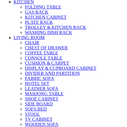
KITCHEN
FOLDING TABLE
GAS RACK
KITCHEN CABINET
PLATE RACK
TROLLEY & KITCHEN RACK
WASHING DISH RACK
LIVING ROOM
CHAIR
CHEST OF DRAWER
COFFEE TABLE
CONSOLE TABLE
CUSHION & CARPET
DISPLAY & CUPBOARD CABINET
DIVIDER AND PARTITION
FABRIC SOFA
HOTEL SET
LEATHER SOFA
MAHJONG TABLE
SHOE CABINET
SIDE BOARD
SOFA BED
STOOL
TV CABINET
WOODEN SOFA