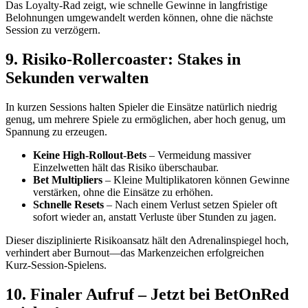
Das Loyalty-Rad zeigt, wie schnelle Gewinne in langfristige
Belohnungen umgewandelt werden können, ohne die nächste
Session zu verzögern.
9. Risiko-Rollercoaster: Stakes in
Sekunden verwalten
In kurzen Sessions halten Spieler die Einsätze natürlich niedrig
genug, um mehrere Spiele zu ermöglichen, aber hoch genug, um
Spannung zu erzeugen.
Keine High-Rollout-Bets
– Vermeidung massiver
Einzelwetten hält das Risiko überschaubar.
Bet Multipliers
– Kleine Multiplikatoren können Gewinne
verstärken, ohne die Einsätze zu erhöhen.
Schnelle Resets
– Nach einem Verlust setzen Spieler oft
sofort wieder an, anstatt Verluste über Stunden zu jagen.
Dieser disziplinierte Risikoansatz hält den Adrenalinspiegel hoch,
verhindert aber Burnout—das Markenzeichen erfolgreichen
Kurz‑Session‑Spielens.
10. Finaler Aufruf – Jetzt bei BetOnRed