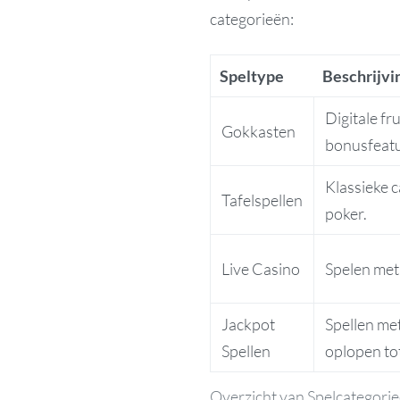
categorieën:
Speltype
Beschrijvi
Digitale f
Gokkasten
bonusfeatu
Klassieke c
Tafelspellen
poker.
Live Casino
Spelen met 
Jackpot
Spellen me
Spellen
oplopen to
Overzicht van Spelcategori