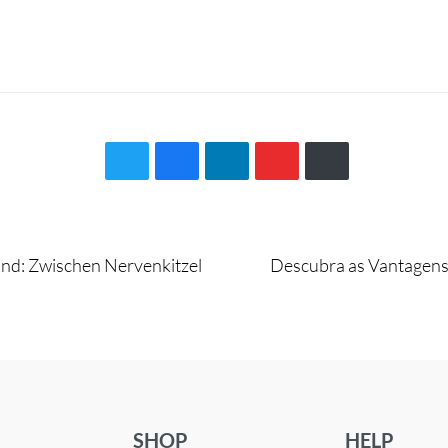
and: Zwischen Nervenkitzel
Descubra as Vantagens
SHOP
HELP