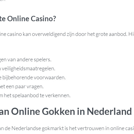
te Online Casino?
line casino kan overweldigend zijn door het grote aanbod. Hie
gen van andere spelers.
n veiligheidsmaatregelen.
de bijbehorende voorwaarden.
met een paar vragen.
m het spelaanbod te verkennen.
an Online Gokken in Nederland
an de Nederlandse gokmarkt is het vertrouwen in online cas