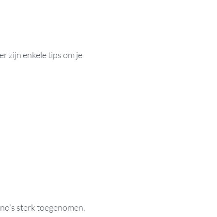
r zijn enkele tips om je
ino’s sterk toegenomen.