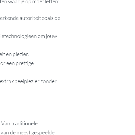
ten waar je op moet letten:
 erkende autoriteit zoals de
tietechnologieën om jouw
t en plezier.
or een prettige
xtra speelplezier zonder
 Van traditionele
ht van de meest gespeelde