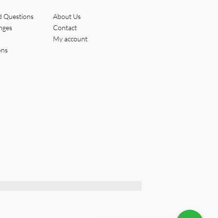
d Questions
About Us
nges
Contact
My account
ons