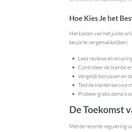
Hoe Kies Je het Bes
Het kiezen van het juiste on
keuze te vergemakkelijken:
Lees reviews en ervarin
Controleer de licentie e
Vergelijk bonussen en 
Test de klantenservice 
Probeer gratis demo’s o
De Toekomst v
Met de recente regulering v