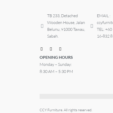
TB 233, Detached
EMAIL :
Wooden House, Jalan
ccyfurni
Belunu, 91000 Tawau,
TEL: +60
Sabah.
16-832 
OPENING HOURS
Monday – Sunday:
8:30 AM – 5:30 PM
CCY Furniture. All rights reserved.