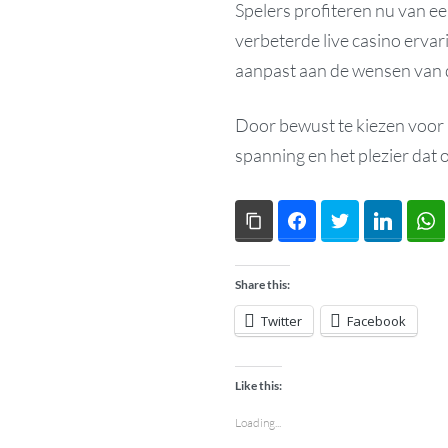
Spelers profiteren nu van ee
verbeterde live casino ervar
aanpast aan de wensen van 
Door bewust te kiezen voor
spanning en het plezier dat 
Copy Link
Facebook
Twitter
LinkedI
Share this:
Twitter
Facebook
Like this:
Loading...