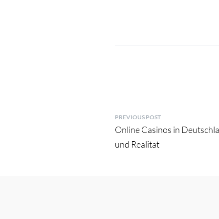
PREVIOUS POST
Online Casinos in Deutschl
und Realität