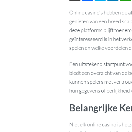
Online casino’s hebben de a
genieten van een breed scala 
deze platforms blijft toenem
geïnteresseerd is in het verk
spelen en welke voordelen er
Een uitstekend startpunt vo
biedt een overzicht van de be
kunnen spelers met vertrouw
hun gegevens of eerlijkheid 
Belangrijke K
Niet elk online casino is he