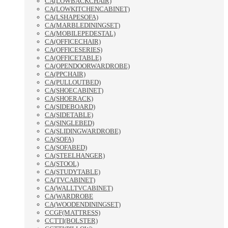
CA(LOWBACKCHAIR)
CA(LOWKITCHENCABINET)
CA(LSHAPESOFA)
CA(MARBLEDININGSET)
CA(MOBILEPEDESTAL)
CA(OFFICECHAIR)
CA(OFFICESERIES)
CA(OFFICETABLE)
CA(OPENDOORWARDROBE)
CA(PPCHAIR)
CA(PULLOUTBED)
CA(SHOECABINET)
CA(SHOERACK)
CA(SIDEBOARD)
CA(SIDETABLE)
CA(SINGLEBED)
CA(SLIDINGWARDROBE)
CA(SOFA)
CA(SOFABED)
CA(STEELHANGER)
CA(STOOL)
CA(STUDYTABLE)
CA(TVCABINET)
CA(WALLTVCABINET)
CA(WARDROBE
CA(WOODENDININGSET)
CCGF(MATTRESS)
CCTTI(BOLSTER)