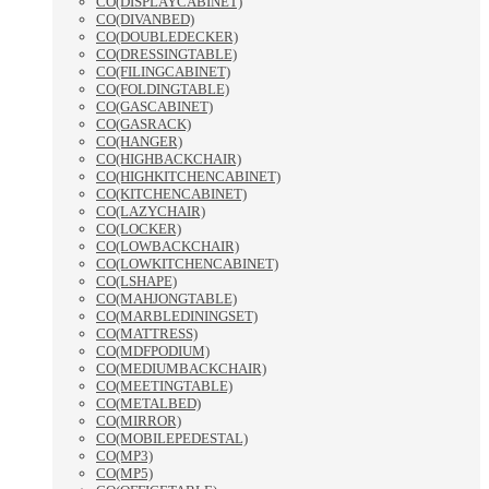
CO(DISPLAYCABINET)
CO(DIVANBED)
CO(DOUBLEDECKER)
CO(DRESSINGTABLE)
CO(FILINGCABINET)
CO(FOLDINGTABLE)
CO(GASCABINET)
CO(GASRACK)
CO(HANGER)
CO(HIGHBACKCHAIR)
CO(HIGHKITCHENCABINET)
CO(KITCHENCABINET)
CO(LAZYCHAIR)
CO(LOCKER)
CO(LOWBACKCHAIR)
CO(LOWKITCHENCABINET)
CO(LSHAPE)
CO(MAHJONGTABLE)
CO(MARBLEDININGSET)
CO(MATTRESS)
CO(MDFPODIUM)
CO(MEDIUMBACKCHAIR)
CO(MEETINGTABLE)
CO(METALBED)
CO(MIRROR)
CO(MOBILEPEDESTAL)
CO(MP3)
CO(MP5)