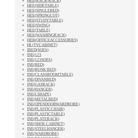
HEE(RACK-RACK)
HEE(SIDETABLE)
HEE(SINGLEBED)
HEE(SPRINGCOT)
HEE(STUDYTABLE)
HEE(SWING)
HEE(TABLE)
HEE(WASHINGRACK)
HER(OFFICEACCESSORIES)
HL(TVCABINET)
IBED(SOFA)
INE(123
INE(123SOFA)
INE(BED)
INE(BUNK BED)
INE(CLASSROOMTABLE)
INE(DIVANBED)
INE(GASRACK)
INE(HANGER)
INE(LSHAPE)
INE(METALBED)
INE(OPENDOORWARDROBE)
INE(PLASTICCHAIR)
INE(PLASTICTABLE)
INE(PLATERACK)
INE(SHOE CABINET)
INE(STEELHANGER)
INE(WARDROBE)