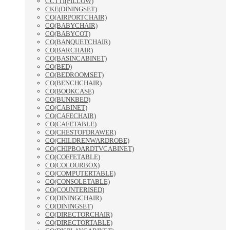
CCTTI(PILLOW)
CKE(DININGSET)
CO(AIRPORTCHAIR)
CO(BABYCHAIR)
CO(BABYCOT)
CO(BANQUETCHAIR)
CO(BARCHAIR)
CO(BASINCABINET)
CO(BED)
CO(BEDROOMSET)
CO(BENCHCHAIR)
CO(BOOKCASE)
CO(BUNKBED)
CO(CABINET)
CO(CAFECHAIR)
CO(CAFETABLE)
CO(CHESTOFDRAWER)
CO(CHILDRENWARDROBE)
CO(CHIPBOARDTVCABINET)
CO(COFFETABLE)
CO(COLOURBOX)
CO(COMPUTERTABLE)
CO(CONSOLETABLE)
CO(COUNTERISED)
CO(DININGCHAIR)
CO(DININGSET)
CO(DIRECTORCHAIR)
CO(DIRECTORTABLE)