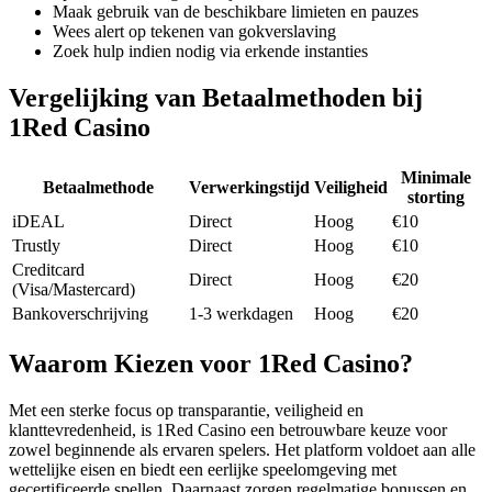
Maak gebruik van de beschikbare limieten en pauzes
Wees alert op tekenen van gokverslaving
Zoek hulp indien nodig via erkende instanties
Vergelijking van Betaalmethoden bij
1Red Casino
Minimale
Betaalmethode
Verwerkingstijd
Veiligheid
storting
iDEAL
Direct
Hoog
€10
Trustly
Direct
Hoog
€10
Creditcard
Direct
Hoog
€20
(Visa/Mastercard)
Bankoverschrijving
1-3 werkdagen
Hoog
€20
Waarom Kiezen voor 1Red Casino?
Met een sterke focus op transparantie, veiligheid en
klanttevredenheid, is 1Red Casino een betrouwbare keuze voor
zowel beginnende als ervaren spelers. Het platform voldoet aan alle
wettelijke eisen en biedt een eerlijke speelomgeving met
gecertificeerde spellen. Daarnaast zorgen regelmatige bonussen en