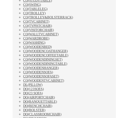
CO(STUDYTABLE)
CO(SWING)
CO(TABLELEG)
CO(TROLLEY)
CO(TROLLEY&BOLSTERRACK)
CO(TVCABINET)
CO(TYPISTCHAIR)
CO(VISITORCHAIR)
CO(WALLTVCABINET)
CO(WARDROBE)
CO(WASHING)
CO(WOODENBED)
CO(WOODENCOATHANGER)
CO(WOODENCOFFEETABLE)
CO(WOODENDININGSET)
CO(WOODENDININGTABLE)
CO(WOODENHANGER)
CO(WOODENSOFA)
CO(WOODENSOFASET)
CO(WOODENTVCABINET)
DL(PILLOW)
DO(123SOFA)
DO(23 SOFA)
DO(AIRPORTCHAIR)
DO(BANQUETTABLE)
DO(BENCHCHAIR)
DO(BOLSTER)
DO(CLASSROOMCHAIR)