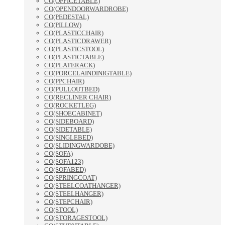
CO(OFFICETABLE)
CO(OPENDOORWARDROBE)
CO(PEDESTAL)
CO(PILLOW)
CO(PLASTICCHAIR)
CO(PLASTICDRAWER)
CO(PLASTICSTOOL)
CO(PLASTICTABLE)
CO(PLATERACK)
CO(PORCELAINDINIGTABLE)
CO(PPCHAIR)
CO(PULLOUTBED)
CO(RECLINER CHAIR)
CO(ROCKETLEG)
CO(SHOECABINET)
CO(SIDEBOARD)
CO(SIDETABLE)
CO(SINGLEBED)
CO(SLIDINGWARDOBE)
CO(SOFA)
CO(SOFA123)
CO(SOFABED)
CO(SPRINGCOAT)
CO(STEELCOATHANGER)
CO(STEELHANGER)
CO(STEPCHAIR)
CO(STOOL)
CO(STORAGESTOOL)