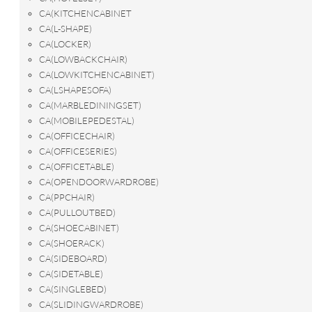
CA(KITCHENCABINET
CA(L-SHAPE)
CA(LOCKER)
CA(LOWBACKCHAIR)
CA(LOWKITCHENCABINET)
CA(LSHAPESOFA)
CA(MARBLEDININGSET)
CA(MOBILEPEDESTAL)
CA(OFFICECHAIR)
CA(OFFICESERIES)
CA(OFFICETABLE)
CA(OPENDOORWARDROBE)
CA(PPCHAIR)
CA(PULLOUTBED)
CA(SHOECABINET)
CA(SHOERACK)
CA(SIDEBOARD)
CA(SIDETABLE)
CA(SINGLEBED)
CA(SLIDINGWARDROBE)