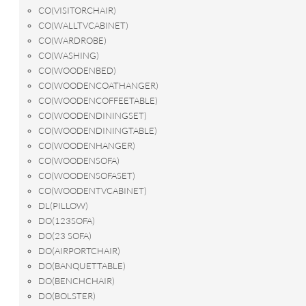
CO(VISITORCHAIR)
CO(WALLTVCABINET)
CO(WARDROBE)
CO(WASHING)
CO(WOODENBED)
CO(WOODENCOATHANGER)
CO(WOODENCOFFEETABLE)
CO(WOODENDININGSET)
CO(WOODENDININGTABLE)
CO(WOODENHANGER)
CO(WOODENSOFA)
CO(WOODENSOFASET)
CO(WOODENTVCABINET)
DL(PILLOW)
DO(123SOFA)
DO(23 SOFA)
DO(AIRPORTCHAIR)
DO(BANQUETTABLE)
DO(BENCHCHAIR)
DO(BOLSTER)