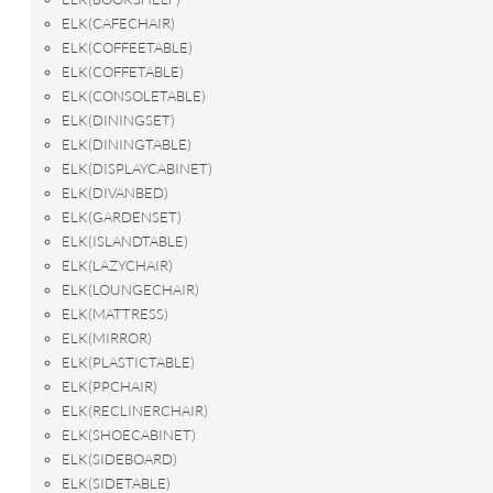
ELK(CAFECHAIR)
ELK(COFFEETABLE)
ELK(COFFETABLE)
ELK(CONSOLETABLE)
ELK(DININGSET)
ELK(DININGTABLE)
ELK(DISPLAYCABINET)
ELK(DIVANBED)
ELK(GARDENSET)
ELK(ISLANDTABLE)
ELK(LAZYCHAIR)
ELK(LOUNGECHAIR)
ELK(MATTRESS)
ELK(MIRROR)
ELK(PLASTICTABLE)
ELK(PPCHAIR)
ELK(RECLINERCHAIR)
ELK(SHOECABINET)
ELK(SIDEBOARD)
ELK(SIDETABLE)