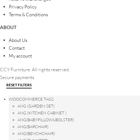
Privacy Policy
Terms & Conditions
ABOUT
About Us
Contact
My account
CCY Furniture. All rights reserved.
Secure payments
RESET FILTERS
WOOCOMMERCE TAGS
ANG (GARDEN SET)
ANG (KITCHEN CABINET )
ANG(BABYPILLOW&BOLSTER)
ANG(BARCHAIR)
ANG(BENCHCHAIR)