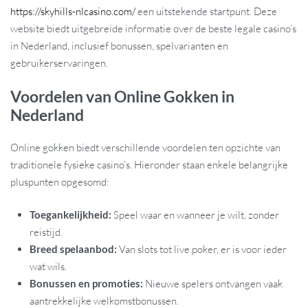
https://skyhills-nlcasino.com/
een uitstekende startpunt. Deze
website biedt uitgebreide informatie over de beste legale casino’s
in Nederland, inclusief bonussen, spelvarianten en
gebruikerservaringen.
Voordelen van Online Gokken in
Nederland
Online gokken biedt verschillende voordelen ten opzichte van
traditionele fysieke casino’s. Hieronder staan enkele belangrijke
pluspunten opgesomd:
Toegankelijkheid:
Speel waar en wanneer je wilt, zonder
reistijd.
Breed spelaanbod:
Van slots tot live poker, er is voor ieder
wat wils.
Bonussen en promoties:
Nieuwe spelers ontvangen vaak
aantrekkelijke welkomstbonussen.