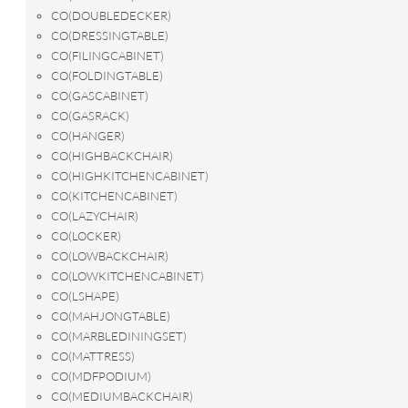
CO(DOUBLEDECKER)
CO(DRESSINGTABLE)
CO(FILINGCABINET)
CO(FOLDINGTABLE)
CO(GASCABINET)
CO(GASRACK)
CO(HANGER)
CO(HIGHBACKCHAIR)
CO(HIGHKITCHENCABINET)
CO(KITCHENCABINET)
CO(LAZYCHAIR)
CO(LOCKER)
CO(LOWBACKCHAIR)
CO(LOWKITCHENCABINET)
CO(LSHAPE)
CO(MAHJONGTABLE)
CO(MARBLEDININGSET)
CO(MATTRESS)
CO(MDFPODIUM)
CO(MEDIUMBACKCHAIR)