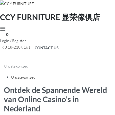
CCY FURNITURE 显荣傢俱店
0
Login / Register
+60 18-210 8161
CONTACT US
Uncategorized
Posted
Uncategorized
in
Ontdek de Spannende Wereld
van Online Casino’s in
Nederland