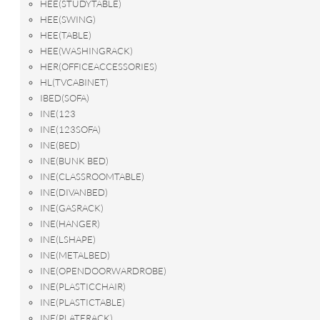
HEE(STUDYTABLE)
HEE(SWING)
HEE(TABLE)
HEE(WASHINGRACK)
HER(OFFICEACCESSORIES)
HL(TVCABINET)
IBED(SOFA)
INE(123
INE(123SOFA)
INE(BED)
INE(BUNK BED)
INE(CLASSROOMTABLE)
INE(DIVANBED)
INE(GASRACK)
INE(HANGER)
INE(LSHAPE)
INE(METALBED)
INE(OPENDOORWARDROBE)
INE(PLASTICCHAIR)
INE(PLASTICTABLE)
INE(PLATERACK)