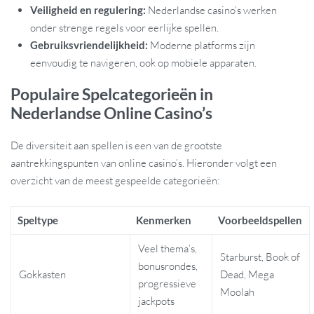
Veiligheid en regulering:
Nederlandse casino’s werken
onder strenge regels voor eerlijke spellen.
Gebruiksvriendelijkheid:
Moderne platforms zijn
eenvoudig te navigeren, ook op mobiele apparaten.
Populaire Spelcategorieën in
Nederlandse Online Casino’s
De diversiteit aan spellen is een van de grootste
aantrekkingspunten van online casino’s. Hieronder volgt een
overzicht van de meest gespeelde categorieën:
Speltype
Kenmerken
Voorbeeldspellen
Veel thema’s,
Starburst, Book of
bonusrondes,
Gokkasten
Dead, Mega
progressieve
Moolah
jackpots