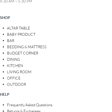
8:30 AM – 5:30 PM
SHOP
ALTAR TABLE
BABY PRODUCT
BAR
BEDDING & MATTRESS
BUDGET CORNER
DINING
KITCHEN
LIVING ROOM
OFFICE
OUTDOOR
HELP
Frequently Asked Questions
Returns & Exchanges