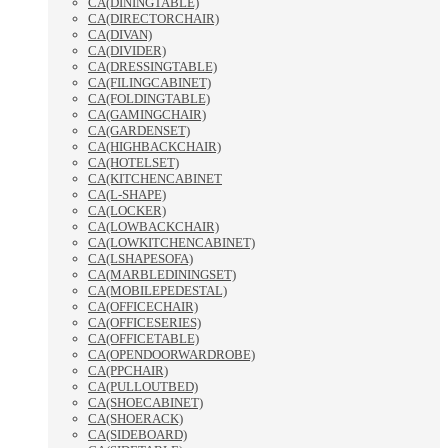
CA(DININGTABLE)
CA(DIRECTORCHAIR)
CA(DIVAN)
CA(DIVIDER)
CA(DRESSINGTABLE)
CA(FILINGCABINET)
CA(FOLDINGTABLE)
CA(GAMINGCHAIR)
CA(GARDENSET)
CA(HIGHBACKCHAIR)
CA(HOTELSET)
CA(KITCHENCABINET
CA(L-SHAPE)
CA(LOCKER)
CA(LOWBACKCHAIR)
CA(LOWKITCHENCABINET)
CA(LSHAPESOFA)
CA(MARBLEDININGSET)
CA(MOBILEPEDESTAL)
CA(OFFICECHAIR)
CA(OFFICESERIES)
CA(OFFICETABLE)
CA(OPENDOORWARDROBE)
CA(PPCHAIR)
CA(PULLOUTBED)
CA(SHOECABINET)
CA(SHOERACK)
CA(SIDEBOARD)