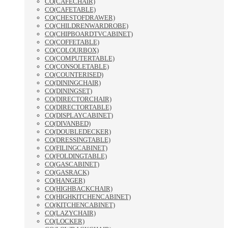
CO(CAFECHAIR)
CO(CAFETABLE)
CO(CHESTOFDRAWER)
CO(CHILDRENWARDROBE)
CO(CHIPBOARDTVCABINET)
CO(COFFETABLE)
CO(COLOURBOX)
CO(COMPUTERTABLE)
CO(CONSOLETABLE)
CO(COUNTERISED)
CO(DININGCHAIR)
CO(DININGSET)
CO(DIRECTORCHAIR)
CO(DIRECTORTABLE)
CO(DISPLAYCABINET)
CO(DIVANBED)
CO(DOUBLEDECKER)
CO(DRESSINGTABLE)
CO(FILINGCABINET)
CO(FOLDINGTABLE)
CO(GASCABINET)
CO(GASRACK)
CO(HANGER)
CO(HIGHBACKCHAIR)
CO(HIGHKITCHENCABINET)
CO(KITCHENCABINET)
CO(LAZYCHAIR)
CO(LOCKER)