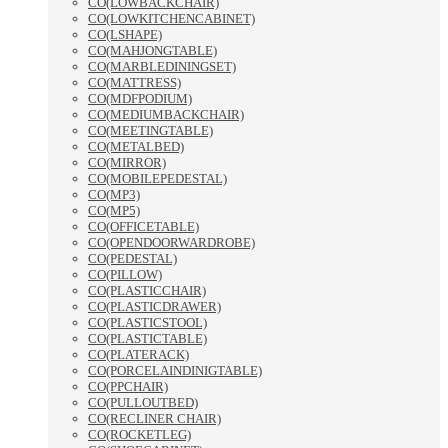
CO(LOWBACKCHAIR)
CO(LOWKITCHENCABINET)
CO(LSHAPE)
CO(MAHJONGTABLE)
CO(MARBLEDININGSET)
CO(MATTRESS)
CO(MDFPODIUM)
CO(MEDIUMBACKCHAIR)
CO(MEETINGTABLE)
CO(METALBED)
CO(MIRROR)
CO(MOBILEPEDESTAL)
CO(MP3)
CO(MP5)
CO(OFFICETABLE)
CO(OPENDOORWARDROBE)
CO(PEDESTAL)
CO(PILLOW)
CO(PLASTICCHAIR)
CO(PLASTICDRAWER)
CO(PLASTICSTOOL)
CO(PLASTICTABLE)
CO(PLATERACK)
CO(PORCELAINDINIGTABLE)
CO(PPCHAIR)
CO(PULLOUTBED)
CO(RECLINER CHAIR)
CO(ROCKETLEG)