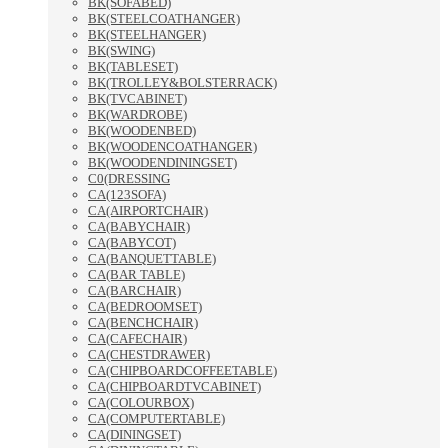
BK(SOFABED)
BK(STEELCOATHANGER)
BK(STEELHANGER)
BK(SWING)
BK(TABLESET)
BK(TROLLEY&BOLSTERRACK)
BK(TVCABINET)
BK(WARDROBE)
BK(WOODENBED)
BK(WOODENCOATHANGER)
BK(WOODENDININGSET)
C0(DRESSING
CA(123SOFA)
CA(AIRPORTCHAIR)
CA(BABYCHAIR)
CA(BABYCOT)
CA(BANQUETTABLE)
CA(BAR TABLE)
CA(BARCHAIR)
CA(BEDROOMSET)
CA(BENCHCHAIR)
CA(CAFECHAIR)
CA(CHESTDRAWER)
CA(CHIPBOARDCOFFEETABLE)
CA(CHIPBOARDTVCABINET)
CA(COLOURBOX)
CA(COMPUTERTABLE)
CA(DININGSET)