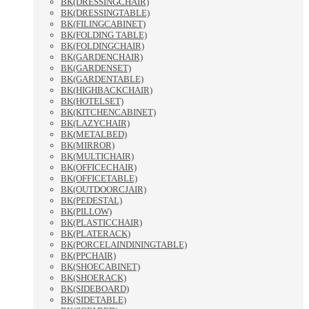
BK(DRESSINGCHAIR)
BK(DRESSINGTABLE)
BK(FILINGCABINET)
BK(FOLDING TABLE)
BK(FOLDINGCHAIR)
BK(GARDENCHAIR)
BK(GARDENSET)
BK(GARDENTABLE)
BK(HIGHBACKCHAIR)
BK(HOTELSET)
BK(KITCHENCABINET)
BK(LAZYCHAIR)
BK(METALBED)
BK(MIRROR)
BK(MULTICHAIR)
BK(OFFICECHAIR)
BK(OFFICETABLE)
BK(OUTDOORCJAIR)
BK(PEDESTAL)
BK(PILLOW)
BK(PLASTICCHAIR)
BK(PLATERACK)
BK(PORCELAINDININGTABLE)
BK(PPCHAIR)
BK(SHOECABINET)
BK(SHOERACK)
BK(SIDEBOARD)
BK(SIDETABLE)