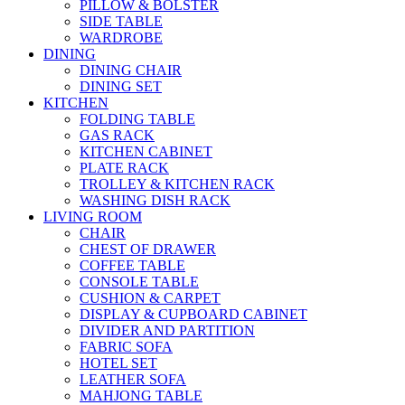
PILLOW & BOLSTER
SIDE TABLE
WARDROBE
DINING
DINING CHAIR
DINING SET
KITCHEN
FOLDING TABLE
GAS RACK
KITCHEN CABINET
PLATE RACK
TROLLEY & KITCHEN RACK
WASHING DISH RACK
LIVING ROOM
CHAIR
CHEST OF DRAWER
COFFEE TABLE
CONSOLE TABLE
CUSHION & CARPET
DISPLAY & CUPBOARD CABINET
DIVIDER AND PARTITION
FABRIC SOFA
HOTEL SET
LEATHER SOFA
MAHJONG TABLE