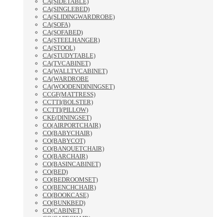
CA(SIDETABLE)
CA(SINGLEBED)
CA(SLIDINGWARDROBE)
CA(SOFA)
CA(SOFABED)
CA(STEELHANGER)
CA(STOOL)
CA(STUDYTABLE)
CA(TVCABINET)
CA(WALLTVCABINET)
CA(WARDROBE
CA(WOODENDININGSET)
CCGF(MATTRESS)
CCTTI(BOLSTER)
CCTTI(PILLOW)
CKE(DININGSET)
CO(AIRPORTCHAIR)
CO(BABYCHAIR)
CO(BABYCOT)
CO(BANQUETCHAIR)
CO(BARCHAIR)
CO(BASINCABINET)
CO(BED)
CO(BEDROOMSET)
CO(BENCHCHAIR)
CO(BOOKCASE)
CO(BUNKBED)
CO(CABINET)