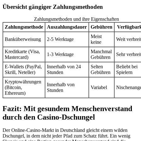
Übersicht gängiger Zahlungsmethoden
Zahlungsmethoden und ihre Eigenschaften
Zahlungsmethode
Auszahlungsdauer
Gebühren
Verfügbark
Meist
Banküberweisung
2-5 Werktage
Weit verbrei
keine
Kreditkarte (Visa,
Manchmal
1-3 Werktage
Sehr verbrei
Mastercard)
Gebühren
E-Wallets (PayPal,
Innerhalb von 24
Selten
Beliebt bei
Skrill, Neteller)
Stunden
Gebühren
Spielern
Kryptowährungen
Innerhalb von
(Bitcoin,
Variabel
Nischenang
Stunden
Ethereum)
Fazit: Mit gesundem Menschenverstand
durch den Casino-Dschungel
Der Online-Casino-Markt in Deutschland gleicht einem wilden
Dschungel, in dem nicht jeder Pfad zum Schatz führt. Ein wenig