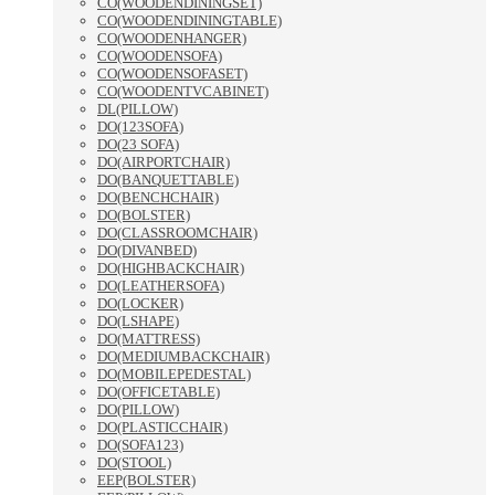
CO(WOODENDININGSET)
CO(WOODENDININGTABLE)
CO(WOODENHANGER)
CO(WOODENSOFA)
CO(WOODENSOFASET)
CO(WOODENTVCABINET)
DL(PILLOW)
DO(123SOFA)
DO(23 SOFA)
DO(AIRPORTCHAIR)
DO(BANQUETTABLE)
DO(BENCHCHAIR)
DO(BOLSTER)
DO(CLASSROOMCHAIR)
DO(DIVANBED)
DO(HIGHBACKCHAIR)
DO(LEATHERSOFA)
DO(LOCKER)
DO(LSHAPE)
DO(MATTRESS)
DO(MEDIUMBACKCHAIR)
DO(MOBILEPEDESTAL)
DO(OFFICETABLE)
DO(PILLOW)
DO(PLASTICCHAIR)
DO(SOFA123)
DO(STOOL)
EEP(BOLSTER)