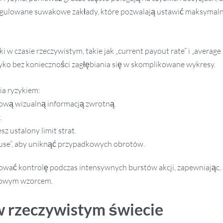
 regulowane suwakowe zakłady, które pozwalają ustawić maksymaln
 w czasie rzeczywistym, takie jak „current payout rate” i „average
zyko bez konieczności zagłębiania się w skomplikowane wykresy.
ia ryzykiem:
ową wizualną informacją zwrotną.
.
z ustalony limit strat.
ause”, aby uniknąć przypadkowych obrotów.
ować kontrolę podczas intensywnych burstów akcji, zapewniając,
ogowym wzorcem.
w rzeczywistym świecie