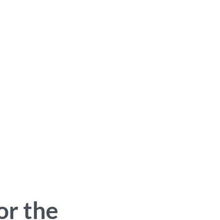
or the