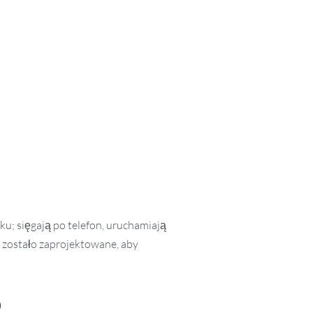
ku; sięgają po telefon, uruchamiają
o zostało zaprojektowane, aby
o