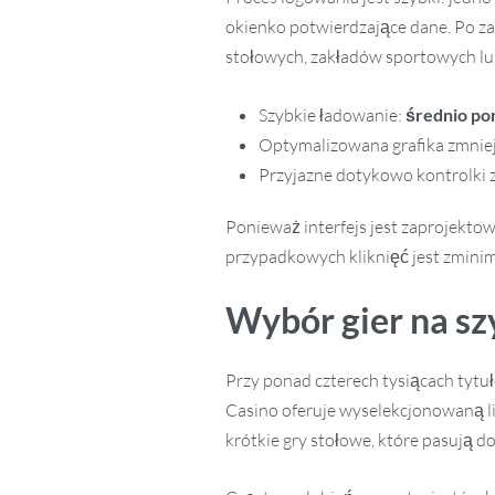
okienko potwierdzające dane. Po za
stołowych, zakładów sportowych lub
Szybkie ładowanie:
średnio po
Optymalizowana grafika zmniej
Przyjazne dotykowo kontrolki z
Ponieważ interfejs jest zaprojekto
przypadkowych kliknięć jest zminima
Wybór gier na s
Przy ponad czterech tysiącach tytu
Casino oferuje wyselekcjonowaną li
krótkie gry stołowe, które pasują d