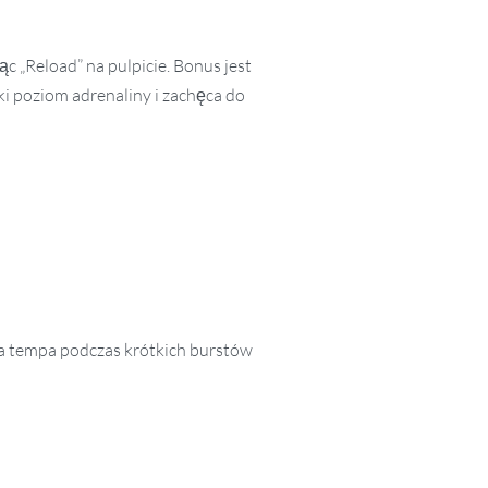
 „Reload” na pulpicie. Bonus jest
i poziom adrenaliny i zachęca do
ia tempa podczas krótkich burstów