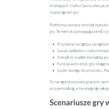
strategiach. Mafia Casino oferuje
rozpoczęciem gry.
Platforma zawiera również statystyki
gry. Te metryki pomagają ocenić ry
Przydatne narzędzia zarządzan
Suwak zakładów z natychmiast
Wskaźnik wypłat dla każdej gry
Funkcja auto‑stop, gdy osiągnies
Szybki dostęp do przycisku „P
To narzędzie pozwala graczom zach
przyjemnością, a nie stają się nał
Scenariusze gry 