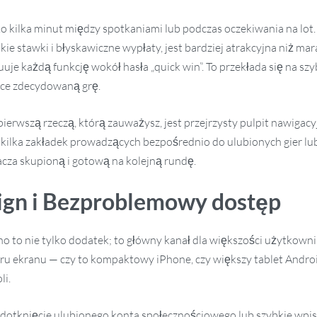
 kilka minut między spotkaniami lub podczas oczekiwania na lot. 
kie stawki i błyskawiczne wypłaty, jest bardziej atrakcyjna niż 
uuje każdą funkcję wokół hasła „quick win”. To przekłada się na sz
jące zdecydowaną grę.
ierwszą rzeczą, którą zauważysz, jest przejrzysty pulpit nawigacy
 kilka zakładek prowadzących bezpośrednio do ulubionych gier lub
cza skupioną i gotową na kolejną rundę.
sign i Bezproblemowy dostęp
o to nie tylko dodatek; to główny kanał dla większości użytkow
u ekranu — czy to kompaktowy iPhone, czy większy tablet Android
li.
o dotknięcie ulubionego konta społecznościowego lub szybkie wpis