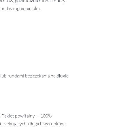
obrotów, gdzie każda runda kończy
stand w mgnieniu oka.
lub rundami bez czekania na długie
. Pakiet powitalny — 100%
 oczekujących, długich warunków;