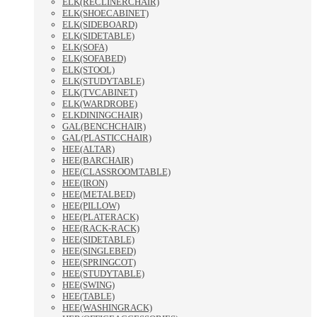
ELK(RECLINERCHAIR)
ELK(SHOECABINET)
ELK(SIDEBOARD)
ELK(SIDETABLE)
ELK(SOFA)
ELK(SOFABED)
ELK(STOOL)
ELK(STUDYTABLE)
ELK(TVCABINET)
ELK(WARDROBE)
ELKDININGCHAIR)
GAL(BENCHCHAIR)
GAL(PLASTICCHAIR)
HEE(ALTAR)
HEE(BARCHAIR)
HEE(CLASSROOMTABLE)
HEE(IRON)
HEE(METALBED)
HEE(PILLOW)
HEE(PLATERACK)
HEE(RACK-RACK)
HEE(SIDETABLE)
HEE(SINGLEBED)
HEE(SPRINGCOT)
HEE(STUDYTABLE)
HEE(SWING)
HEE(TABLE)
HEE(WASHINGRACK)