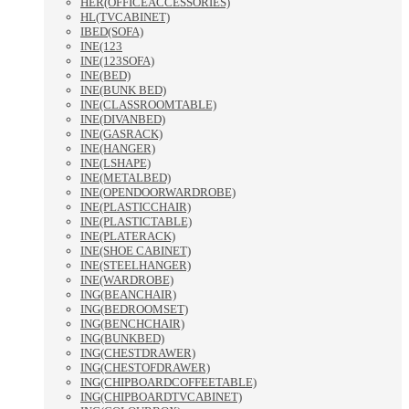
HER(OFFICEACCESSORIES)
HL(TVCABINET)
IBED(SOFA)
INE(123
INE(123SOFA)
INE(BED)
INE(BUNK BED)
INE(CLASSROOMTABLE)
INE(DIVANBED)
INE(GASRACK)
INE(HANGER)
INE(LSHAPE)
INE(METALBED)
INE(OPENDOORWARDROBE)
INE(PLASTICCHAIR)
INE(PLASTICTABLE)
INE(PLATERACK)
INE(SHOE CABINET)
INE(STEELHANGER)
INE(WARDROBE)
ING(BEANCHAIR)
ING(BEDROOMSET)
ING(BENCHCHAIR)
ING(BUNKBED)
ING(CHESTDRAWER)
ING(CHESTOFDRAWER)
ING(CHIPBOARDCOFFEETABLE)
ING(CHIPBOARDTVCABINET)