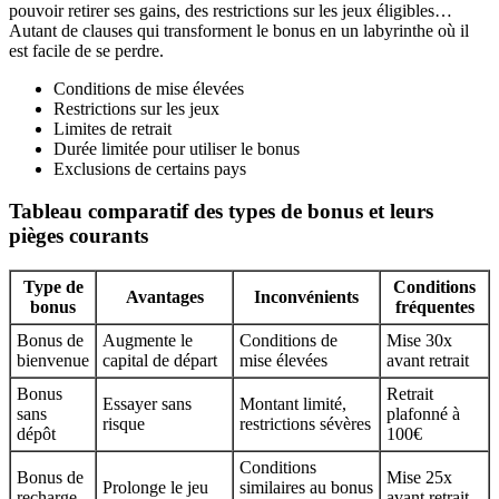
pouvoir retirer ses gains, des restrictions sur les jeux éligibles…
Autant de clauses qui transforment le bonus en un labyrinthe où il
est facile de se perdre.
Conditions de mise élevées
Restrictions sur les jeux
Limites de retrait
Durée limitée pour utiliser le bonus
Exclusions de certains pays
Tableau comparatif des types de bonus et leurs
pièges courants
Type de
Conditions
Avantages
Inconvénients
bonus
fréquentes
Bonus de
Augmente le
Conditions de
Mise 30x
bienvenue
capital de départ
mise élevées
avant retrait
Bonus
Retrait
Essayer sans
Montant limité,
sans
plafonné à
risque
restrictions sévères
dépôt
100€
Conditions
Bonus de
Mise 25x
Prolonge le jeu
similaires au bonus
recharge
avant retrait