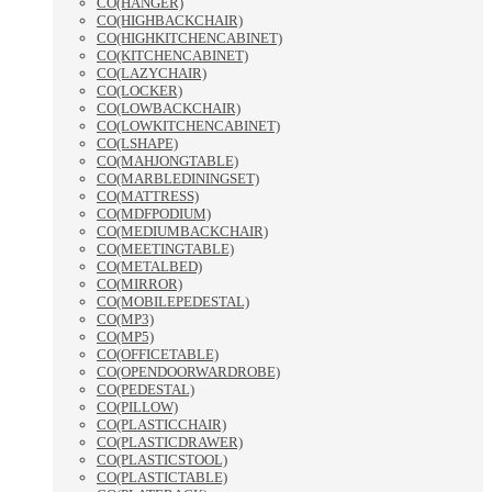
CO(HANGER)
CO(HIGHBACKCHAIR)
CO(HIGHKITCHENCABINET)
CO(KITCHENCABINET)
CO(LAZYCHAIR)
CO(LOCKER)
CO(LOWBACKCHAIR)
CO(LOWKITCHENCABINET)
CO(LSHAPE)
CO(MAHJONGTABLE)
CO(MARBLEDININGSET)
CO(MATTRESS)
CO(MDFPODIUM)
CO(MEDIUMBACKCHAIR)
CO(MEETINGTABLE)
CO(METALBED)
CO(MIRROR)
CO(MOBILEPEDESTAL)
CO(MP3)
CO(MP5)
CO(OFFICETABLE)
CO(OPENDOORWARDROBE)
CO(PEDESTAL)
CO(PILLOW)
CO(PLASTICCHAIR)
CO(PLASTICDRAWER)
CO(PLASTICSTOOL)
CO(PLASTICTABLE)