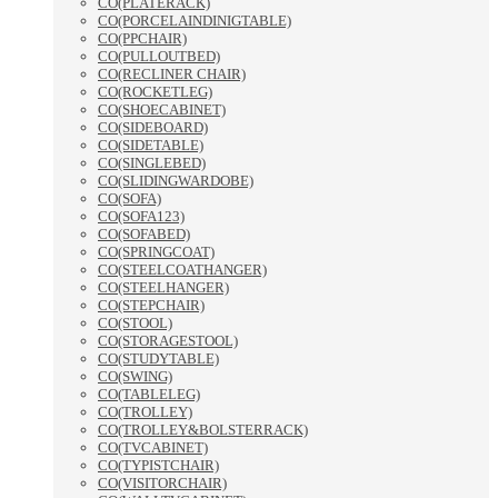
CO(PLATERACK)
CO(PORCELAINDINIGTABLE)
CO(PPCHAIR)
CO(PULLOUTBED)
CO(RECLINER CHAIR)
CO(ROCKETLEG)
CO(SHOECABINET)
CO(SIDEBOARD)
CO(SIDETABLE)
CO(SINGLEBED)
CO(SLIDINGWARDOBE)
CO(SOFA)
CO(SOFA123)
CO(SOFABED)
CO(SPRINGCOAT)
CO(STEELCOATHANGER)
CO(STEELHANGER)
CO(STEPCHAIR)
CO(STOOL)
CO(STORAGESTOOL)
CO(STUDYTABLE)
CO(SWING)
CO(TABLELEG)
CO(TROLLEY)
CO(TROLLEY&BOLSTERRACK)
CO(TVCABINET)
CO(TYPISTCHAIR)
CO(VISITORCHAIR)