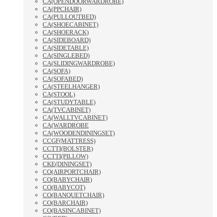
CA(OPENDOORWARDROBE)
CA(PPCHAIR)
CA(PULLOUTBED)
CA(SHOECABINET)
CA(SHOERACK)
CA(SIDEBOARD)
CA(SIDETABLE)
CA(SINGLEBED)
CA(SLIDINGWARDROBE)
CA(SOFA)
CA(SOFABED)
CA(STEELHANGER)
CA(STOOL)
CA(STUDYTABLE)
CA(TVCABINET)
CA(WALLTVCABINET)
CA(WARDROBE
CA(WOODENDININGSET)
CCGF(MATTRESS)
CCTTI(BOLSTER)
CCTTI(PILLOW)
CKE(DININGSET)
CO(AIRPORTCHAIR)
CO(BABYCHAIR)
CO(BABYCOT)
CO(BANQUETCHAIR)
CO(BARCHAIR)
CO(BASINCABINET)