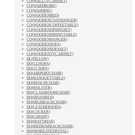
CO(WALLTVCABINET)
CO(WARDROBE)
CO(WASHING)
CO(WOODENBED)
CO(WOODENCOATHANGER)
CO(WOODENCOFFEETABLE)
CO(WOODENDININGSET)
CO(WOODENDININGTABLE)
CO(WOODENHANGER)
CO(WOODENSOFA)
CO(WOODENSOFASET)
CO(WOODENTVCABINET)
DL(PILLOW)
DO(123SOFA)
DO(23 SOFA)
DO(AIRPORTCHAIR)
DO(BANQUETTABLE)
DO(BENCHCHAIR)
DO(BOLSTER)
DO(CLASSROOMCHAIR)
DO(DIVANBED)
DO(HIGHBACKCHAIR)
DO(LEATHERSOFA)
DO(LOCKER)
DO(LSHAPE)
DO(MATTRESS)
DO(MEDIUMBACKCHAIR)
DO(MOBILEPEDESTAL)