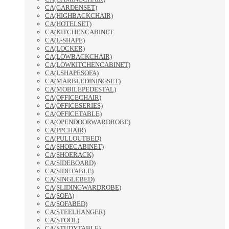
CA(GARDENSET)
CA(HIGHBACKCHAIR)
CA(HOTELSET)
CA(KITCHENCABINET
CA(L-SHAPE)
CA(LOCKER)
CA(LOWBACKCHAIR)
CA(LOWKITCHENCABINET)
CA(LSHAPESOFA)
CA(MARBLEDININGSET)
CA(MOBILEPEDESTAL)
CA(OFFICECHAIR)
CA(OFFICESERIES)
CA(OFFICETABLE)
CA(OPENDOORWARDROBE)
CA(PPCHAIR)
CA(PULLOUTBED)
CA(SHOECABINET)
CA(SHOERACK)
CA(SIDEBOARD)
CA(SIDETABLE)
CA(SINGLEBED)
CA(SLIDINGWARDROBE)
CA(SOFA)
CA(SOFABED)
CA(STEELHANGER)
CA(STOOL)
CA(STUDYTABLE)