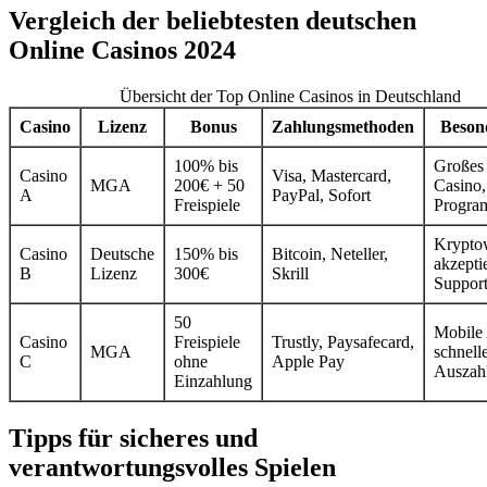
Vergleich der beliebtesten deutschen
Online Casinos 2024
Übersicht der Top Online Casinos in Deutschland
Casino
Lizenz
Bonus
Zahlungsmethoden
Beson
100% bis
Großes 
Casino
Visa, Mastercard,
MGA
200€ + 50
Casino,
A
PayPal, Sofort
Freispiele
Progr
Krypto
Casino
Deutsche
150% bis
Bitcoin, Neteller,
akzeptie
B
Lizenz
300€
Skrill
Suppor
50
Mobile
Casino
Freispiele
Trustly, Paysafecard,
MGA
schnell
C
ohne
Apple Pay
Auszah
Einzahlung
Tipps für sicheres und
verantwortungsvolles Spielen