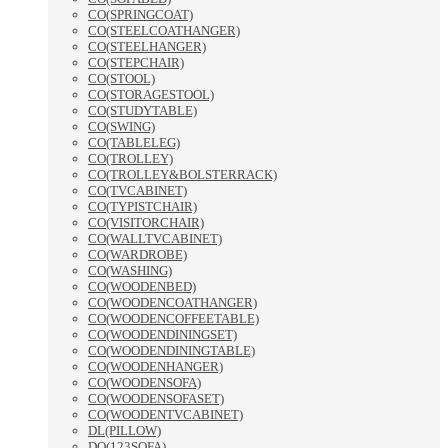
CO(SPRINGCOAT)
CO(STEELCOATHANGER)
CO(STEELHANGER)
CO(STEPCHAIR)
CO(STOOL)
CO(STORAGESTOOL)
CO(STUDYTABLE)
CO(SWING)
CO(TABLELEG)
CO(TROLLEY)
CO(TROLLEY&BOLSTERRACK)
CO(TVCABINET)
CO(TYPISTCHAIR)
CO(VISITORCHAIR)
CO(WALLTVCABINET)
CO(WARDROBE)
CO(WASHING)
CO(WOODENBED)
CO(WOODENCOATHANGER)
CO(WOODENCOFFEETABLE)
CO(WOODENDININGSET)
CO(WOODENDININGTABLE)
CO(WOODENHANGER)
CO(WOODENSOFA)
CO(WOODENSOFASET)
CO(WOODENTVCABINET)
DL(PILLOW)
DO(123SOFA)