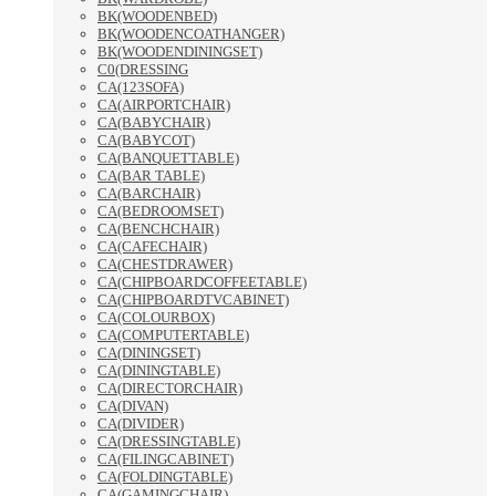
BK(WOODENBED)
BK(WOODENCOATHANGER)
BK(WOODENDININGSET)
C0(DRESSING
CA(123SOFA)
CA(AIRPORTCHAIR)
CA(BABYCHAIR)
CA(BABYCOT)
CA(BANQUETTABLE)
CA(BAR TABLE)
CA(BARCHAIR)
CA(BEDROOMSET)
CA(BENCHCHAIR)
CA(CAFECHAIR)
CA(CHESTDRAWER)
CA(CHIPBOARDCOFFEETABLE)
CA(CHIPBOARDTVCABINET)
CA(COLOURBOX)
CA(COMPUTERTABLE)
CA(DININGSET)
CA(DININGTABLE)
CA(DIRECTORCHAIR)
CA(DIVAN)
CA(DIVIDER)
CA(DRESSINGTABLE)
CA(FILINGCABINET)
CA(FOLDINGTABLE)
CA(GAMINGCHAIR)