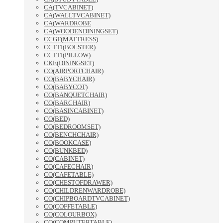
CA(TVCABINET)
CA(WALLTVCABINET)
CA(WARDROBE
CA(WOODENDININGSET)
CCGF(MATTRESS)
CCTTI(BOLSTER)
CCTTI(PILLOW)
CKE(DININGSET)
CO(AIRPORTCHAIR)
CO(BABYCHAIR)
CO(BABYCOT)
CO(BANQUETCHAIR)
CO(BARCHAIR)
CO(BASINCABINET)
CO(BED)
CO(BEDROOMSET)
CO(BENCHCHAIR)
CO(BOOKCASE)
CO(BUNKBED)
CO(CABINET)
CO(CAFECHAIR)
CO(CAFETABLE)
CO(CHESTOFDRAWER)
CO(CHILDRENWARDROBE)
CO(CHIPBOARDTVCABINET)
CO(COFFETABLE)
CO(COLOURBOX)
CO(COMPUTERTABLE)