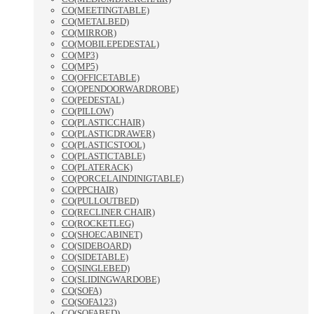
CO(MEETINGTABLE)
CO(METALBED)
CO(MIRROR)
CO(MOBILEPEDESTAL)
CO(MP3)
CO(MP5)
CO(OFFICETABLE)
CO(OPENDOORWARDROBE)
CO(PEDESTAL)
CO(PILLOW)
CO(PLASTICCHAIR)
CO(PLASTICDRAWER)
CO(PLASTICSTOOL)
CO(PLASTICTABLE)
CO(PLATERACK)
CO(PORCELAINDINIGTABLE)
CO(PPCHAIR)
CO(PULLOUTBED)
CO(RECLINER CHAIR)
CO(ROCKETLEG)
CO(SHOECABINET)
CO(SIDEBOARD)
CO(SIDETABLE)
CO(SINGLEBED)
CO(SLIDINGWARDOBE)
CO(SOFA)
CO(SOFA123)
CO(SOFABED)