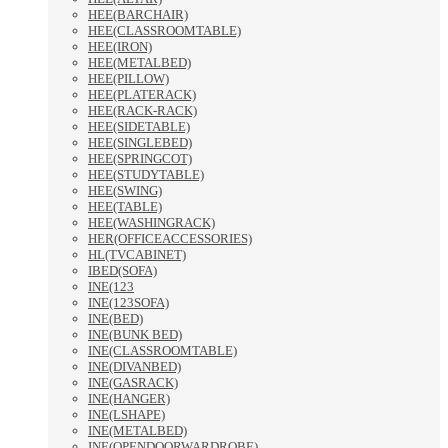
HEE(BARCHAIR)
HEE(CLASSROOMTABLE)
HEE(IRON)
HEE(METALBED)
HEE(PILLOW)
HEE(PLATERACK)
HEE(RACK-RACK)
HEE(SIDETABLE)
HEE(SINGLEBED)
HEE(SPRINGCOT)
HEE(STUDYTABLE)
HEE(SWING)
HEE(TABLE)
HEE(WASHINGRACK)
HER(OFFICEACCESSORIES)
HL(TVCABINET)
IBED(SOFA)
INE(123
INE(123SOFA)
INE(BED)
INE(BUNK BED)
INE(CLASSROOMTABLE)
INE(DIVANBED)
INE(GASRACK)
INE(HANGER)
INE(LSHAPE)
INE(METALBED)
INE(OPENDOORWARDROBE)