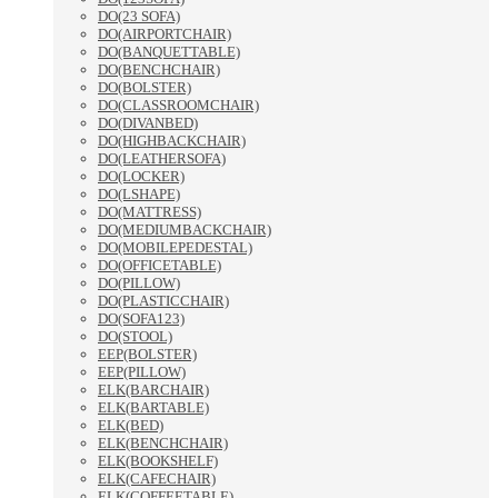
DO(23 SOFA)
DO(AIRPORTCHAIR)
DO(BANQUETTABLE)
DO(BENCHCHAIR)
DO(BOLSTER)
DO(CLASSROOMCHAIR)
DO(DIVANBED)
DO(HIGHBACKCHAIR)
DO(LEATHERSOFA)
DO(LOCKER)
DO(LSHAPE)
DO(MATTRESS)
DO(MEDIUMBACKCHAIR)
DO(MOBILEPEDESTAL)
DO(OFFICETABLE)
DO(PILLOW)
DO(PLASTICCHAIR)
DO(SOFA123)
DO(STOOL)
EEP(BOLSTER)
EEP(PILLOW)
ELK(BARCHAIR)
ELK(BARTABLE)
ELK(BED)
ELK(BENCHCHAIR)
ELK(BOOKSHELF)
ELK(CAFECHAIR)
ELK(COFFEETABLE)