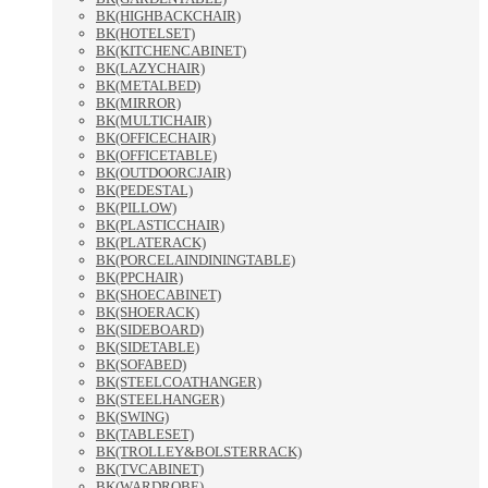
BK(HIGHBACKCHAIR)
BK(HOTELSET)
BK(KITCHENCABINET)
BK(LAZYCHAIR)
BK(METALBED)
BK(MIRROR)
BK(MULTICHAIR)
BK(OFFICECHAIR)
BK(OFFICETABLE)
BK(OUTDOORCJAIR)
BK(PEDESTAL)
BK(PILLOW)
BK(PLASTICCHAIR)
BK(PLATERACK)
BK(PORCELAINDININGTABLE)
BK(PPCHAIR)
BK(SHOECABINET)
BK(SHOERACK)
BK(SIDEBOARD)
BK(SIDETABLE)
BK(SOFABED)
BK(STEELCOATHANGER)
BK(STEELHANGER)
BK(SWING)
BK(TABLESET)
BK(TROLLEY&BOLSTERRACK)
BK(TVCABINET)
BK(WARDROBE)