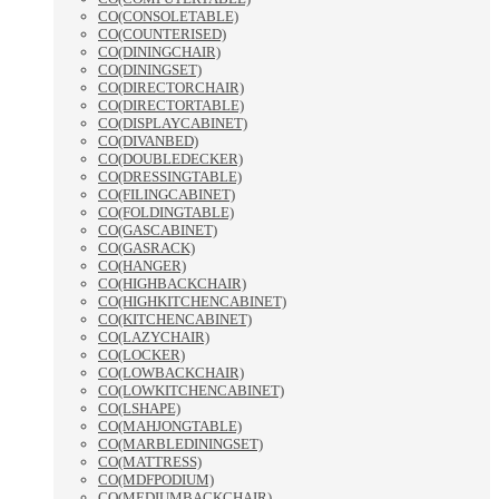
CO(CONSOLETABLE)
CO(COUNTERISED)
CO(DININGCHAIR)
CO(DININGSET)
CO(DIRECTORCHAIR)
CO(DIRECTORTABLE)
CO(DISPLAYCABINET)
CO(DIVANBED)
CO(DOUBLEDECKER)
CO(DRESSINGTABLE)
CO(FILINGCABINET)
CO(FOLDINGTABLE)
CO(GASCABINET)
CO(GASRACK)
CO(HANGER)
CO(HIGHBACKCHAIR)
CO(HIGHKITCHENCABINET)
CO(KITCHENCABINET)
CO(LAZYCHAIR)
CO(LOCKER)
CO(LOWBACKCHAIR)
CO(LOWKITCHENCABINET)
CO(LSHAPE)
CO(MAHJONGTABLE)
CO(MARBLEDININGSET)
CO(MATTRESS)
CO(MDFPODIUM)
CO(MEDIUMBACKCHAIR)