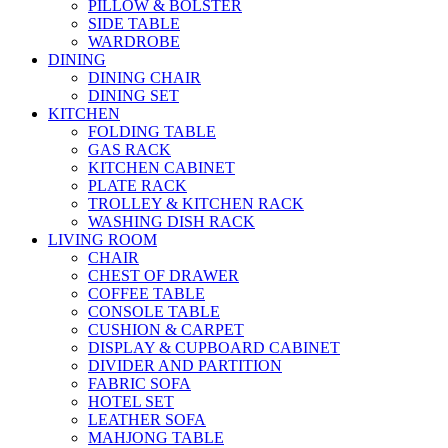
PILLOW & BOLSTER
SIDE TABLE
WARDROBE
DINING
DINING CHAIR
DINING SET
KITCHEN
FOLDING TABLE
GAS RACK
KITCHEN CABINET
PLATE RACK
TROLLEY & KITCHEN RACK
WASHING DISH RACK
LIVING ROOM
CHAIR
CHEST OF DRAWER
COFFEE TABLE
CONSOLE TABLE
CUSHION & CARPET
DISPLAY & CUPBOARD CABINET
DIVIDER AND PARTITION
FABRIC SOFA
HOTEL SET
LEATHER SOFA
MAHJONG TABLE