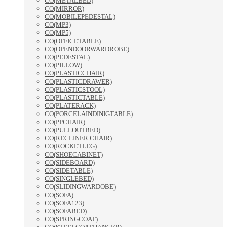
CO(METALBED)
CO(MIRROR)
CO(MOBILEPEDESTAL)
CO(MP3)
CO(MP5)
CO(OFFICETABLE)
CO(OPENDOORWARDROBE)
CO(PEDESTAL)
CO(PILLOW)
CO(PLASTICCHAIR)
CO(PLASTICDRAWER)
CO(PLASTICSTOOL)
CO(PLASTICTABLE)
CO(PLATERACK)
CO(PORCELAINDINIGTABLE)
CO(PPCHAIR)
CO(PULLOUTBED)
CO(RECLINER CHAIR)
CO(ROCKETLEG)
CO(SHOECABINET)
CO(SIDEBOARD)
CO(SIDETABLE)
CO(SINGLEBED)
CO(SLIDINGWARDOBE)
CO(SOFA)
CO(SOFA123)
CO(SOFABED)
CO(SPRINGCOAT)