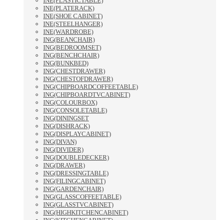
INE(PLASTICTABLE)
INE(PLATERACK)
INE(SHOE CABINET)
INE(STEELHANGER)
INE(WARDROBE)
ING(BEANCHAIR)
ING(BEDROOMSET)
ING(BENCHCHAIR)
ING(BUNKBED)
ING(CHESTDRAWER)
ING(CHESTOFDRAWER)
ING(CHIPBOARDCOFFEETABLE)
ING(CHIPBOARDTVCABINET)
ING(COLOURBOX)
ING(CONSOLETABLE)
ING(DININGSET
ING(DISHRACK)
ING(DISPLAYCABINET)
ING(DIVAN)
ING(DIVIDER)
ING(DOUBLEDECKER)
ING(DRAWER)
ING(DRESSINGTABLE)
ING(FILINGCABINET)
ING(GARDENCHAIR)
ING(GLASSCOFFEETABLE)
ING(GLASSTVCABINET)
ING(HIGHKITCHENCABINET)