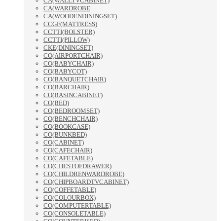
CA(WALLTVCABINET)
CA(WARDROBE
CA(WOODENDININGSET)
CCGF(MATTRESS)
CCTTI(BOLSTER)
CCTTI(PILLOW)
CKE(DININGSET)
CO(AIRPORTCHAIR)
CO(BABYCHAIR)
CO(BABYCOT)
CO(BANQUETCHAIR)
CO(BARCHAIR)
CO(BASINCABINET)
CO(BED)
CO(BEDROOMSET)
CO(BENCHCHAIR)
CO(BOOKCASE)
CO(BUNKBED)
CO(CABINET)
CO(CAFECHAIR)
CO(CAFETABLE)
CO(CHESTOFDRAWER)
CO(CHILDRENWARDROBE)
CO(CHIPBOARDTVCABINET)
CO(COFFETABLE)
CO(COLOURBOX)
CO(COMPUTERTABLE)
CO(CONSOLETABLE)