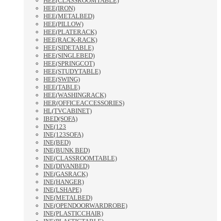
HEE(CLASSROOMTABLE)
HEE(IRON)
HEE(METALBED)
HEE(PILLOW)
HEE(PLATERACK)
HEE(RACK-RACK)
HEE(SIDETABLE)
HEE(SINGLEBED)
HEE(SPRINGCOT)
HEE(STUDYTABLE)
HEE(SWING)
HEE(TABLE)
HEE(WASHINGRACK)
HER(OFFICEACCESSORIES)
HL(TVCABINET)
IBED(SOFA)
INE(123
INE(123SOFA)
INE(BED)
INE(BUNK BED)
INE(CLASSROOMTABLE)
INE(DIVANBED)
INE(GASRACK)
INE(HANGER)
INE(LSHAPE)
INE(METALBED)
INE(OPENDOORWARDROBE)
INE(PLASTICCHAIR)