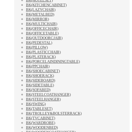
BK(HOTELSET)
BK(KITCHENCABINET)
BK(LAZYCHAIR)
BK(METALBED)
BK(MIRROR)
BK(MULTICHAIR)
BK(OFFICECHAIR)
BK(OFFICETABLE)
BK(OUTDOORCJAIR)
BK(PEDESTAL)
BK(PILLOW)
BK(PLASTICCHAIR)
BK(PLATERACK)
BK(PORCELAINDININGTABLE)
BK(PPCHAIR)
BK(SHOECABINET)
BK(SHOERACK)
BK(SIDEBOARD)
BK(SIDETABLE)
BK(SOFABED)
BK(STEELCOATHANGER)
BK(STEELHANGER)
BK(SWING)
BK(TABLESET)
BK(TROLLEY&BOLSTERRACK)
BK(TVCABINET)
BK(WARDROBE)
BK(WOODENBED)