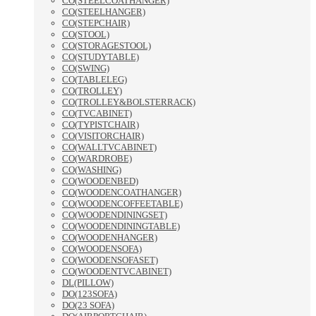
CO(STEELCOATHANGER)
CO(STEELHANGER)
CO(STEPCHAIR)
CO(STOOL)
CO(STORAGESTOOL)
CO(STUDYTABLE)
CO(SWING)
CO(TABLELEG)
CO(TROLLEY)
CO(TROLLEY&BOLSTERRACK)
CO(TVCABINET)
CO(TYPISTCHAIR)
CO(VISITORCHAIR)
CO(WALLTVCABINET)
CO(WARDROBE)
CO(WASHING)
CO(WOODENBED)
CO(WOODENCOATHANGER)
CO(WOODENCOFFEETABLE)
CO(WOODENDININGSET)
CO(WOODENDININGTABLE)
CO(WOODENHANGER)
CO(WOODENSOFA)
CO(WOODENSOFASET)
CO(WOODENTVCABINET)
DL(PILLOW)
DO(123SOFA)
DO(23 SOFA)