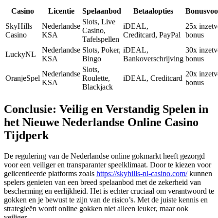
Casino
Licentie
Spelaanbod
Betaalopties
Bonusvoo
Slots, Live
SkyHills
Nederlandse
iDEAL,
25x inzetv
Casino,
Casino
KSA
Creditcard, PayPal
bonus
Tafelspellen
Nederlandse
Slots, Poker,
iDEAL,
30x inzetv
LuckyNL
KSA
Bingo
Bankoverschrijving
bonus
Slots,
Nederlandse
20x inzetv
OranjeSpel
Roulette,
iDEAL, Creditcard
KSA
bonus
Blackjack
Conclusie: Veilig en Verstandig Spelen in
het Nieuwe Nederlandse Online Casino
Tijdperk
De regulering van de Nederlandse online gokmarkt heeft gezorgd
voor een veiliger en transparanter speelklimaat. Door te kiezen voor
gelicentieerde platforms zoals
https://skyhills-nl-casino.com/
kunnen
spelers genieten van een breed spelaanbod met de zekerheid van
bescherming en eerlijkheid. Het is echter cruciaal om verantwoord te
gokken en je bewust te zijn van de risico’s. Met de juiste kennis en
strategieën wordt online gokken niet alleen leuker, maar ook
veiliger.