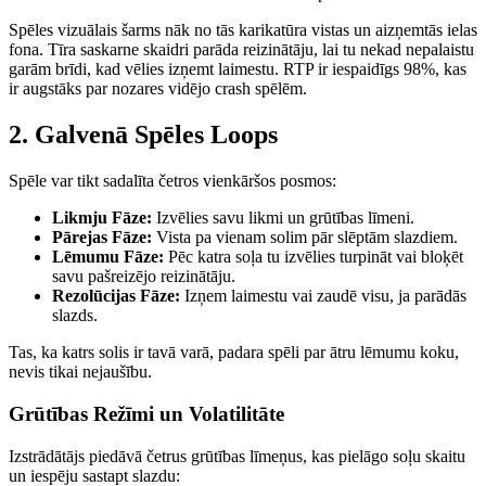
Spēles vizuālais šarms nāk no tās karikatūra vistas un aizņemtās ielas
fona. Tīra saskarne skaidri parāda reizinātāju, lai tu nekad nepalaistu
garām brīdi, kad vēlies izņemt laimestu. RTP ir iespaidīgs 98%, kas
ir augstāks par nozares vidējo crash spēlēm.
2. Galvenā Spēles Loops
Spēle var tikt sadalīta četros vienkāršos posmos:
Likmju Fāze:
Izvēlies savu likmi un grūtības līmeni.
Pārejas Fāze:
Vista pa vienam solim pār slēptām slazdiem.
Lēmumu Fāze:
Pēc katra soļa tu izvēlies turpināt vai bloķēt
savu pašreizējo reizinātāju.
Rezolūcijas Fāze:
Izņem laimestu vai zaudē visu, ja parādās
slazds.
Tas, ka katrs solis ir tavā varā, padara spēli par ātru lēmumu koku,
nevis tikai nejaušību.
Grūtības Režīmi un Volatilitāte
Izstrādātājs piedāvā četrus grūtības līmeņus, kas pielāgo soļu skaitu
un iespēju sastapt slazdu: