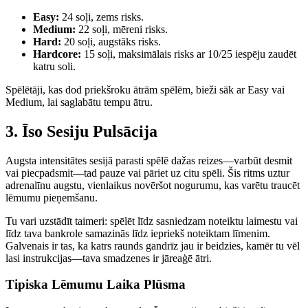
Easy:
24 soļi, zems risks.
Medium:
22 soļi, mēreni risks.
Hard:
20 soļi, augstāks risks.
Hardcore:
15 soļi, maksimālais risks ar 10/25 iespēju zaudēt
katru soli.
Spēlētāji, kas dod priekšroku ātrām spēlēm, bieži sāk ar Easy vai
Medium, lai saglabātu tempu ātru.
3. Īso Sesiju Pulsācija
Augsta intensitātes sesijā parasti spēlē dažas reizes—varbūt desmit
vai piecpadsmit—tad pauze vai pāriet uz citu spēli. Šis ritms uztur
adrenalīnu augstu, vienlaikus novēršot nogurumu, kas varētu traucēt
lēmumu pieņemšanu.
Tu vari uzstādīt taimeri: spēlēt līdz sasniedzam noteiktu laimestu vai
līdz tava bankrole samazinās līdz iepriekš noteiktam līmenim.
Galvenais ir tas, ka katrs raunds gandrīz jau ir beidzies, kamēr tu vēl
lasi instrukcijas—tava smadzenes ir jāreaģē ātri.
Tipiska Lēmumu Laika Plūsma