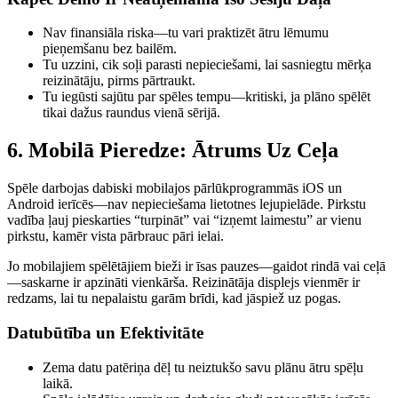
Nav finansiāla riska—tu vari praktizēt ātru lēmumu
pieņemšanu bez bailēm.
Tu uzzini, cik soļi parasti nepieciešami, lai sasniegtu mērķa
reizinātāju, pirms pārtraukt.
Tu iegūsti sajūtu par spēles tempu—kritiski, ja plāno spēlēt
tikai dažus raundus vienā sērijā.
6. Mobilā Pieredze: Ātrums Uz Ceļa
Spēle darbojas dabiski mobilajos pārlūkprogrammās iOS un
Android ierīcēs—nav nepieciešama lietotnes lejupielāde. Pirkstu
vadība ļauj pieskarties “turpināt” vai “izņemt laimestu” ar vienu
pirkstu, kamēr vista pārbrauc pāri ielai.
Jo mobilajiem spēlētājiem bieži ir īsas pauzes—gaidot rindā vai ceļā
—saskarne ir apzināti vienkārša. Reizinātāja displejs vienmēr ir
redzams, lai tu nepalaistu garām brīdi, kad jāspiež uz pogas.
Datubūtība un Efektivitāte
Zema datu patēriņa dēļ tu neiztukšo savu plānu ātru spēļu
laikā.