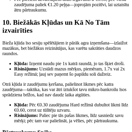
zaudējuma paliek €1.20 peļņa—joprojām pozitīvi, lai uztaisītu
ātru pārtraukumu.
10. Biežākās Kļūdas un Kā No Tām
izvairīties
Bieža kļūda īso sesiju spēlētājiem ir pārāk agra izņemšana—izlaižot
mazākus, bet biežākus reizinātājus, kas varētu sakrāties daudzos
raundos.
Kļūda:
Izņemt naudu pie 1x katrā raundā, jo tas šķiet droši.
Risinājums:
Uzstādi mazus mērķus, piemēram, 1.7x vai 2x
Easy režīmā; ļauj sev paņemt šo papildu soli dažreiz.
Otrā kļūda ir zaudējumu ķeršana, palielinot likmes pēc katra
zaudējuma—taktika, kas var ātri iztukšot tavu mikro‑bankroilu īsos
sprādziena brīžos, kad nav daudz laika atgūties.
Kļūda:
Pēc €0.30 zaudējuma Hard režīmā dubultot likmi līdz
€0.60, cerot uz tūlītēju uzvaru.
Risinājums:
Paliec pie tās pašas likmes, līdz sasniedz savu
mērķi; pēc tam var palielināt, ja vēlies, pēc pārtraukuma.