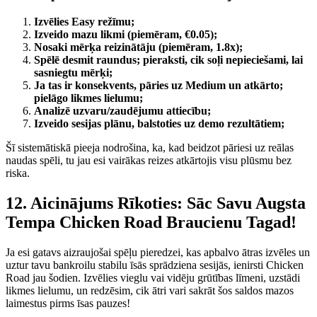
Izvēlies Easy režīmu;
Izveido mazu likmi (piemēram, €0.05);
Nosaki mērķa reizinātāju (piemēram, 1.8x);
Spēlē desmit raundus; pieraksti, cik soļi nepieciešami, lai
sasniegtu mērķi;
Ja tas ir konsekvents, pāries uz Medium un atkārto;
pielāgo likmes lielumu;
Analizē uzvaru/zaudējumu attiecību;
Izveido sesijas plānu, balstoties uz demo rezultātiem;
Šī sistemātiskā pieeja nodrošina, ka, kad beidzot pāriesi uz reālas
naudas spēli, tu jau esi vairākas reizes atkārtojis visu plūsmu bez
riska.
12. Aicinājums Rīkoties: Sāc Savu Augsta
Tempa Chicken Road Braucienu Tagad!
Ja esi gatavs aizraujošai spēļu pieredzei, kas apbalvo ātras izvēles un
uztur tavu bankroilu stabilu īsās sprādziena sesijās, ienirsti Chicken
Road jau šodien. Izvēlies vieglu vai vidēju grūtības līmeni, uzstādi
likmes lielumu, un redzēsim, cik ātri vari sakrāt šos saldos mazos
laimestus pirms īsas pauzes!