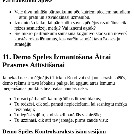
Pārtraukumu Spēks
Veic divu minūšu pārtraukumu pēc katriem pieciem raundiem
—attīri prātu un atsvaidzināsi uzmanību.
Izmanto šo laiku, lai pārskatītu savus pēdējos rezultātus: cik
reizes sasniedzēji mērķi? Vai izņēmi agrāk?
Šie mikro‑pārtraukumi samazina kognitīvo slodzi un novērš
karstās rokas lēmumus, kas varētu sabojāt tavu īso sesiju
stratēģiju.
11. Demo Spēles Izmantošana Ātrai
Prasmes Attīstīšanai
Ja nekad neesi mēģinājis Chicken Road vai esi jauns crash spēlēs,
demo režīms ir tavs labākais palīgs, lai apgūtu ātras lēmumu
pieņemšanas punktus bez reālas naudas riska.
Tu vari pārbaudīt katru grūtības līmeni blakus;
Tu redzēsi, cik soļi parasti nepieciešami, lai sasniegtu mērķa
reizinātāju;
Tu iegūsi sajūtu, kad slazdi parādās visbiežāk;
Tu uzzināsi, cik ātri tev jāreaģē, pirms zaudē visu;
Demo Spēles Kontrolsaraksts īsām sesijām