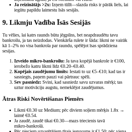
Ja reizinātājs >2x:
Izņem tūlīt—slazda risks ir pārāk liels, lai
iegūtu papildu laimestu īsās sesijās.
9. Likmju Vadība Īsās Sesijās
Tu vēlies, lai katrs raunds būtu jēgpilns, bet neapdraudētu tavu
bankroilu, ja tas neizdodas. Vienkārša rulete ir šāda: likmi ne vairāk
kā 1–2% no visa bankrola par raundu, spēlējot īsas sprādziena
sesijas.
Izveido mikro‑bankroilu:
Ja tava kopējā bankrole ir €100,
ierobežo katru likmi līdz €0.20–€0.40.
Kopējais zaudējumu limits:
Iestati to uz €5–€10; kad tas ir
sasniegts, paņem pauzi vai pārtrauc spēli.
Sev pasniedz:
Svini, kad sasniedz savu uzvaras mērķi; tas
uztur motivāciju augstu, nemeklējot zaudējumus.
Ātras Riski Novērtēšanas Piemērs
Likmi €0.30 uz Medium; pēc diviem soļiem mērķis 1.8x →
laimē €0.54.
Ja zaudē, zaudē tikai €0.30—mazs triecienis tavā
mikro‑bankrolā.
Pēc pieciem uzvarētājiem tīrais ieguvums ir €1.50; pēc viena