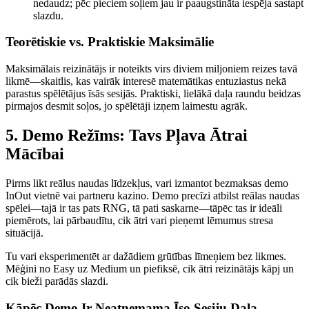
nedaudz; pēc pieciem soļiem jau ir paaugstināta iespēja sastapt
slazdu.
Teorētiskie vs. Praktiskie Maksimālie
Maksimālais reizinātājs ir noteikts virs diviem miljoniem reizes tavā
likmē—skaitlis, kas vairāk interesē matemātikas entuziastus nekā
parastus spēlētājus īsās sesijās. Praktiski, lielākā daļa raundu beidzas
pirmajos desmit soļos, jo spēlētāji izņem laimestu agrāk.
5. Demo Režīms: Tavs Pļava Ātrai
Mācībai
Pirms likt reālus naudas līdzekļus, vari izmantot bezmaksas demo
InOut vietnē vai partneru kazino. Demo precīzi atbilst reālas naudas
spēlei—tajā ir tas pats RNG, tā pati saskarne—tāpēc tas ir ideāli
piemērots, lai pārbaudītu, cik ātri vari pieņemt lēmumus stresa
situācijā.
Tu vari eksperimentēt ar dažādiem grūtības līmeņiem bez likmes.
Mēģini no Easy uz Medium un piefiksē, cik ātri reizinātājs kāpj un
cik bieži parādās slazdi.
Kāpēc Demo Ir Neatņemama Īso Sesiju Daļa