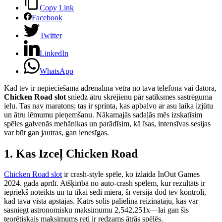
Copy Link
Facebook
Twitter
LinkedIn
WhatsApp
Kad tev ir nepieciešama adrenalīna vētra no tava telefona vai datora,
Chicken Road slot
sniedz ātru skrējienu pār satiksmes sastrēguma
ielu. Tas nav maratons; tas ir sprinta, kas apbalvo ar asu laika izjūtu
un ātru lēmumu pieņemšanu. Nākamajās sadaļās mēs izskatīsim
spēles galvenās mehānikas un parādīsim, kā īsas, intensīvas sesijas
var būt gan jautras, gan ienesīgas.
1. Kas Izceļ Chicken Road
Chicken Road slot
ir crash-style spēle, ko izlaida InOut Games
2024. gada aprīlī. Atšķirībā no auto‑crash spēlēm, kur rezultāts ir
iepriekš noteikts un tu tikai sēdi mierā, šī versija dod tev kontroli,
kad tava vista apstājas. Katrs solis palielina reizinātāju, kas var
sasniegt astronomisku maksimumu 2,542,251x—lai gan šis
teorētiskais maksimums reti ir redzams ātrās spēlēs.