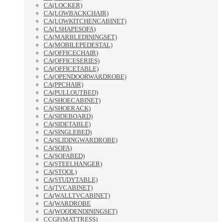
CA(LOCKER)
CA(LOWBACKCHAIR)
CA(LOWKITCHENCABINET)
CA(LSHAPESOFA)
CA(MARBLEDININGSET)
CA(MOBILEPEDESTAL)
CA(OFFICECHAIR)
CA(OFFICESERIES)
CA(OFFICETABLE)
CA(OPENDOORWARDROBE)
CA(PPCHAIR)
CA(PULLOUTBED)
CA(SHOECABINET)
CA(SHOERACK)
CA(SIDEBOARD)
CA(SIDETABLE)
CA(SINGLEBED)
CA(SLIDINGWARDROBE)
CA(SOFA)
CA(SOFABED)
CA(STEELHANGER)
CA(STOOL)
CA(STUDYTABLE)
CA(TVCABINET)
CA(WALLTVCABINET)
CA(WARDROBE
CA(WOODENDININGSET)
CCGF(MATTRESS)