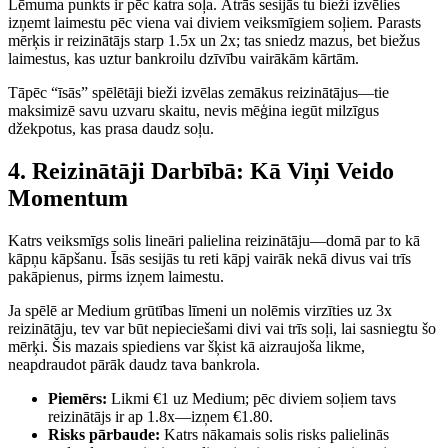
Lēmuma punkts ir pēc katra soļa. Ātrās sesijās tu bieži izvēlies
izņemt laimestu pēc viena vai diviem veiksmīgiem soļiem. Parasts
mērķis ir reizinātājs starp 1.5x un 2x; tas sniedz mazus, bet biežus
laimestus, kas uztur bankroilu dzīvību vairākām kārtām.
Tāpēc “īsās” spēlētāji bieži izvēlas zemākus reizinātājus—tie
maksimizē savu uzvaru skaitu, nevis mēģina iegūt milzīgus
džekpotus, kas prasa daudz soļu.
4. Reizinātāji Darbībā: Kā Viņi Veido
Momentum
Katrs veiksmīgs solis lineāri palielina reizinātāju—domā par to kā
kāpņu kāpšanu. Īsās sesijās tu reti kāpj vairāk nekā divus vai trīs
pakāpienus, pirms izņem laimestu.
Ja spēlē ar Medium grūtības līmeni un nolēmis virzīties uz 3x
reizinātāju, tev var būt nepieciešami divi vai trīs soļi, lai sasniegtu šo
mērķi. Šis mazais spiediens var šķist kā aizraujoša likme,
neapdraudot pārāk daudz tava bankrola.
Piemērs:
Likmi €1 uz Medium; pēc diviem soļiem tavs
reizinātājs ir ap 1.8x—izņem €1.80.
Risks pārbaude:
Katrs nākamais solis risks palielinās