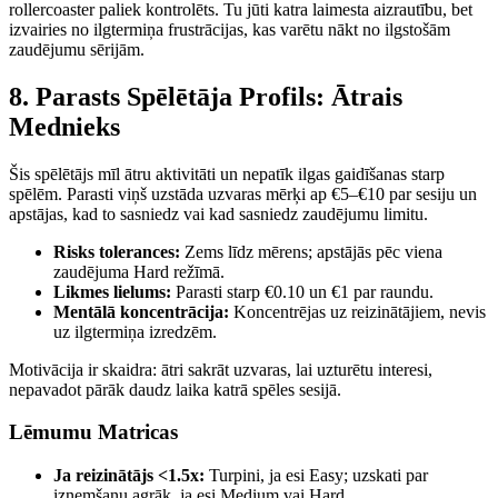
rollercoaster paliek kontrolēts. Tu jūti katra laimesta aizrautību, bet
izvairies no ilgtermiņa frustrācijas, kas varētu nākt no ilgstošām
zaudējumu sērijām.
8. Parasts Spēlētāja Profils: Ātrais
Mednieks
Šis spēlētājs mīl ātru aktivitāti un nepatīk ilgas gaidīšanas starp
spēlēm. Parasti viņš uzstāda uzvaras mērķi ap €5–€10 par sesiju un
apstājas, kad to sasniedz vai kad sasniedz zaudējumu limitu.
Risks tolerances:
Zems līdz mērens; apstājās pēc viena
zaudējuma Hard režīmā.
Likmes lielums:
Parasti starp €0.10 un €1 par raundu.
Mentālā koncentrācija:
Koncentrējas uz reizinātājiem, nevis
uz ilgtermiņa izredzēm.
Motivācija ir skaidra: ātri sakrāt uzvaras, lai uzturētu interesi,
nepavadot pārāk daudz laika katrā spēles sesijā.
Lēmumu Matricas
Ja reizinātājs <1.5x:
Turpini, ja esi Easy; uzskati par
izņemšanu agrāk, ja esi Medium vai Hard.