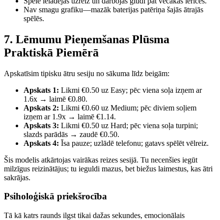
Spēle ielādējas uzreiz un darbojas gludi pat vecākās ierīcēs.
Nav smagu grafiku—mazāk baterijas patēriņa šajās ātrajās
spēlēs.
7. Lēmumu Pieņemšanas Plūsma
Praktiskā Piemērā
Apskatīsim tipisku ātru sesiju no sākuma līdz beigām:
Apskats 1:
Likmi €0.50 uz Easy; pēc viena soļa izņem ar
1.6x → laimē €0.80.
Apskats 2:
Likmi €0.60 uz Medium; pēc diviem soļiem
izņem ar 1.9x → laimē €1.14.
Apskats 3:
Likmi €0.50 uz Hard; pēc viena soļa turpini;
slazds parādās → zaudē €0.50.
Apskats 4:
Īsa pauze; uzlādē telefonu; gatavs spēlēt vēlreiz.
Šis modelis atkārtojas vairākas reizes sesijā. Tu necenšies iegūt
milzīgus reizinātājus; tu ieguldi mazus, bet biežus laimestus, kas ātri
sakrājas.
Psiholoģiskā priekšrocība
Tā kā katrs raunds ilgst tikai dažas sekundes, emocionālais