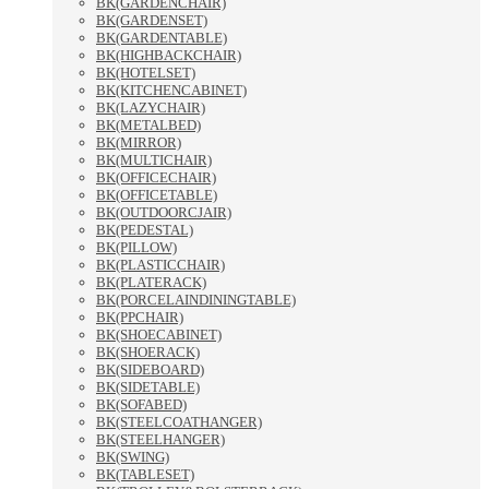
BK(GARDENCHAIR)
BK(GARDENSET)
BK(GARDENTABLE)
BK(HIGHBACKCHAIR)
BK(HOTELSET)
BK(KITCHENCABINET)
BK(LAZYCHAIR)
BK(METALBED)
BK(MIRROR)
BK(MULTICHAIR)
BK(OFFICECHAIR)
BK(OFFICETABLE)
BK(OUTDOORCJAIR)
BK(PEDESTAL)
BK(PILLOW)
BK(PLASTICCHAIR)
BK(PLATERACK)
BK(PORCELAINDININGTABLE)
BK(PPCHAIR)
BK(SHOECABINET)
BK(SHOERACK)
BK(SIDEBOARD)
BK(SIDETABLE)
BK(SOFABED)
BK(STEELCOATHANGER)
BK(STEELHANGER)
BK(SWING)
BK(TABLESET)