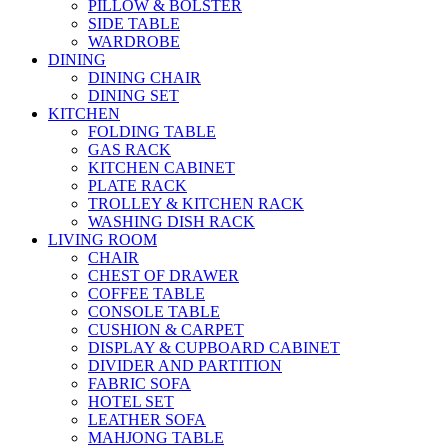
PILLOW & BOLSTER
SIDE TABLE
WARDROBE
DINING
DINING CHAIR
DINING SET
KITCHEN
FOLDING TABLE
GAS RACK
KITCHEN CABINET
PLATE RACK
TROLLEY & KITCHEN RACK
WASHING DISH RACK
LIVING ROOM
CHAIR
CHEST OF DRAWER
COFFEE TABLE
CONSOLE TABLE
CUSHION & CARPET
DISPLAY & CUPBOARD CABINET
DIVIDER AND PARTITION
FABRIC SOFA
HOTEL SET
LEATHER SOFA
MAHJONG TABLE