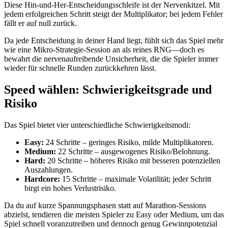
Diese Hin‑und‑Her‑Entscheidungsschleife ist der Nervenkitzel. Mit
jedem erfolgreichen Schritt steigt der Multiplikator; bei jedem Fehler
fällt er auf null zurück.
Da jede Entscheidung in deiner Hand liegt, fühlt sich das Spiel mehr
wie eine Mikro‑Strategie‑Session an als reines RNG—doch es
bewahrt die nervenaufreibende Unsicherheit, die die Spieler immer
wieder für schnelle Runden zurückkehren lässt.
Speed wählen: Schwierigkeitsgrade und
Risiko
Das Spiel bietet vier unterschiedliche Schwierigkeitsmodi:
Easy:
24 Schritte – geringes Risiko, milde Multiplikatoren.
Medium:
22 Schritte – ausgewogenes Risiko/Belohnung.
Hard:
20 Schritte – höheres Risiko mit besseren potenziellen
Auszahlungen.
Hardcore:
15 Schritte – maximale Volatilität; jeder Schritt
birgt ein hohes Verlustrisiko.
Da du auf kurze Spannungsphasen statt auf Marathon‑Sessions
abzielst, tendieren die meisten Spieler zu Easy oder Medium, um das
Spiel schnell voranzutreiben und dennoch genug Gewinnpotenzial