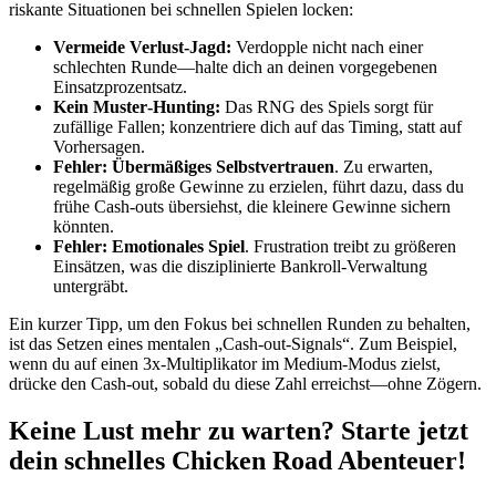
riskante Situationen bei schnellen Spielen locken:
Vermeide Verlust‑Jagd:
Verdopple nicht nach einer
schlechten Runde—halte dich an deinen vorgegebenen
Einsatzprozentsatz.
Kein Muster‑Hunting:
Das RNG des Spiels sorgt für
zufällige Fallen; konzentriere dich auf das Timing, statt auf
Vorhersagen.
Fehler: Übermäßiges Selbstvertrauen
. Zu erwarten,
regelmäßig große Gewinne zu erzielen, führt dazu, dass du
frühe Cash‑outs übersiehst, die kleinere Gewinne sichern
könnten.
Fehler: Emotionales Spiel
. Frustration treibt zu größeren
Einsätzen, was die disziplinierte Bankroll‑Verwaltung
untergräbt.
Ein kurzer Tipp, um den Fokus bei schnellen Runden zu behalten,
ist das Setzen eines mentalen „Cash‑out‑Signals“. Zum Beispiel,
wenn du auf einen 3x‑Multiplikator im Medium‑Modus zielst,
drücke den Cash‑out, sobald du diese Zahl erreichst—ohne Zögern.
Keine Lust mehr zu warten? Starte jetzt
dein schnelles Chicken Road Abenteuer!