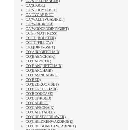
CA(STEELHANGER)
CA(STOOL)
CA(STUDYTABLE)
CA(TVCABINET)
CA(WALLTVCABINET)
CA(WARDROBE
CA(WOODENDININGSET)
CCGF(MATTRESS)
CCTTI(BOLSTER)
CCTTI(PILLOW)
CKE(DININGSET)
CO(AIRPORTCHAIR)
CO(BABYCHAIR)
CO(BABYCOT)
CO(BANQUETCHAIR)
CO(BARCHAIR)
CO(BASINCABINET)
CO(BED)
CO(BEDROOMSET)
CO(BENCHCHAIR)
CO(BOOKCASE)
CO(BUNKBED)
CO(CABINET)
CO(CAFECHAIR)
CO(CAFETABLE)
CO(CHESTOFDRAWER)
CO(CHILDRENWARDROBE)
CO(CHIPBOARDTVCABINET)