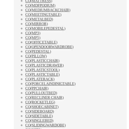
CO(MATTRESS)
CO(MDFPODIUM)
CO(MEDIUMBACKCHAIR)
CO(MEETINGTABLE)
CO(METALBED)
CO(MIRROR)
CO(MOBILEPEDESTAL)
CO(MP3)
CO(MP5)
CO(OFFICETABLE)
CO(OPENDOORWARDROBE)
CO(PEDESTAL)
CO(PILLOW)
CO(PLASTICCHAIR)
CO(PLASTICDRAWER)
CO(PLASTICSTOOL)
CO(PLASTICTABLE)
CO(PLATERACK)
CO(PORCELAINDINIGTABLE)
CO(PPCHAIR)
CO(PULLOUTBED)
CO(RECLINER CHAIR)
CO(ROCKETLEG)
CO(SHOECABINET)
CO(SIDEBOARD)
CO(SIDETABLE)
CO(SINGLEBED)
CO(SLIDINGWARDOBE)