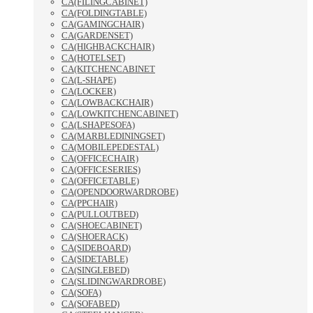
CA(FILINGCABINET)
CA(FOLDINGTABLE)
CA(GAMINGCHAIR)
CA(GARDENSET)
CA(HIGHBACKCHAIR)
CA(HOTELSET)
CA(KITCHENCABINET
CA(L-SHAPE)
CA(LOCKER)
CA(LOWBACKCHAIR)
CA(LOWKITCHENCABINET)
CA(LSHAPESOFA)
CA(MARBLEDININGSET)
CA(MOBILEPEDESTAL)
CA(OFFICECHAIR)
CA(OFFICESERIES)
CA(OFFICETABLE)
CA(OPENDOORWARDROBE)
CA(PPCHAIR)
CA(PULLOUTBED)
CA(SHOECABINET)
CA(SHOERACK)
CA(SIDEBOARD)
CA(SIDETABLE)
CA(SINGLEBED)
CA(SLIDINGWARDROBE)
CA(SOFA)
CA(SOFABED)