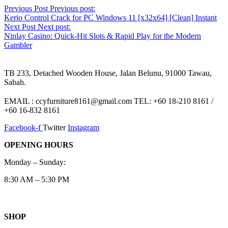
Previous Post
Previous post:
Kerio Control Crack for PC Windows 11 [x32x64] [Clean] Instant
Next Post
Next post:
Ninlay Casino: Quick‑Hit Slots & Rapid Play for the Modern
Gambler
TB 233, Detached Wooden House, Jalan Belunu, 91000 Tawau,
Sabah.
EMAIL : ccyfurniture8161@gmail.com TEL: +60 18-210 8161 /
+60 16-832 8161
Facebook-f
Twitter
Instagram
OPENING HOURS
Monday – Sunday:
8:30 AM – 5:30 PM
SHOP