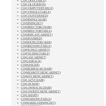
CO(COFFETABLE)
CO(COLOURBOX)
CO(COMPUTERTABLE)
CO(CONSOLETABLE)
CO(COUNTERISED)
CO(DININGCHAIR)
CO(DININGSET)
CO(DIRECTORCHAIR)
CO(DIRECTORTABLE)
CO(DISPLAYCABINET)
CO(DIVANBED)
CO(DOUBLEDECKER)
CO(DRESSINGTABLE)
CO(FILINGCABINET)
CO(FOLDINGTABLE)
CO(GASCABINET)
CO(GASRACK)
CO(HANGER)
CO(HIGHBACKCHAIR)
CO(HIGHKITCHENCABINET)
CO(KITCHENCABINET)
CO(LAZYCHAIR)
CO(LOCKER)
CO(LOWBACKCHAIR)
CO(LOWKITCHENCABINET)
CO(LSHAPE)
CO(MAHJONGTABLE)
CO(MARBLEDININGSET)