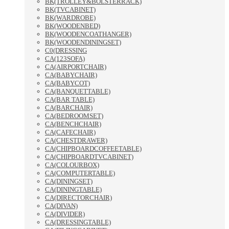
BK(TROLLEY&BOLSTERRACK)
BK(TVCABINET)
BK(WARDROBE)
BK(WOODENBED)
BK(WOODENCOATHANGER)
BK(WOODENDININGSET)
C0(DRESSING
CA(123SOFA)
CA(AIRPORTCHAIR)
CA(BABYCHAIR)
CA(BABYCOT)
CA(BANQUETTABLE)
CA(BAR TABLE)
CA(BARCHAIR)
CA(BEDROOMSET)
CA(BENCHCHAIR)
CA(CAFECHAIR)
CA(CHESTDRAWER)
CA(CHIPBOARDCOFFEETABLE)
CA(CHIPBOARDTVCABINET)
CA(COLOURBOX)
CA(COMPUTERTABLE)
CA(DININGSET)
CA(DININGTABLE)
CA(DIRECTORCHAIR)
CA(DIVAN)
CA(DIVIDER)
CA(DRESSINGTABLE)