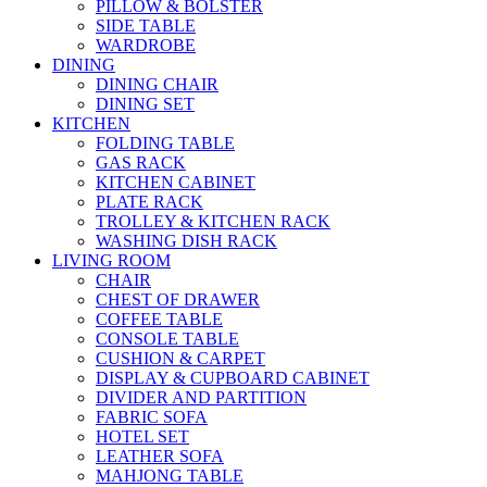
PILLOW & BOLSTER
SIDE TABLE
WARDROBE
DINING
DINING CHAIR
DINING SET
KITCHEN
FOLDING TABLE
GAS RACK
KITCHEN CABINET
PLATE RACK
TROLLEY & KITCHEN RACK
WASHING DISH RACK
LIVING ROOM
CHAIR
CHEST OF DRAWER
COFFEE TABLE
CONSOLE TABLE
CUSHION & CARPET
DISPLAY & CUPBOARD CABINET
DIVIDER AND PARTITION
FABRIC SOFA
HOTEL SET
LEATHER SOFA
MAHJONG TABLE