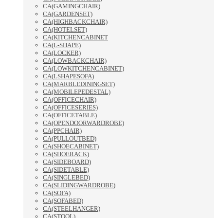
CA(GAMINGCHAIR)
CA(GARDENSET)
CA(HIGHBACKCHAIR)
CA(HOTELSET)
CA(KITCHENCABINET
CA(L-SHAPE)
CA(LOCKER)
CA(LOWBACKCHAIR)
CA(LOWKITCHENCABINET)
CA(LSHAPESOFA)
CA(MARBLEDININGSET)
CA(MOBILEPEDESTAL)
CA(OFFICECHAIR)
CA(OFFICESERIES)
CA(OFFICETABLE)
CA(OPENDOORWARDROBE)
CA(PPCHAIR)
CA(PULLOUTBED)
CA(SHOECABINET)
CA(SHOERACK)
CA(SIDEBOARD)
CA(SIDETABLE)
CA(SINGLEBED)
CA(SLIDINGWARDROBE)
CA(SOFA)
CA(SOFABED)
CA(STEELHANGER)
CA(STOOL)