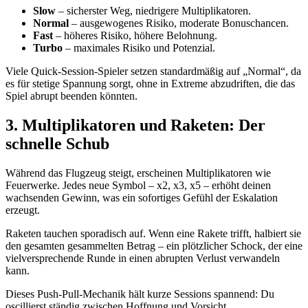
Slow
– sicherster Weg, niedrigere Multiplikatoren.
Normal
– ausgewogenes Risiko, moderate Bonuschancen.
Fast
– höheres Risiko, höhere Belohnung.
Turbo
– maximales Risiko und Potenzial.
Viele Quick-Session-Spieler setzen standardmäßig auf „Normal“, da
es für stetige Spannung sorgt, ohne in Extreme abzudriften, die das
Spiel abrupt beenden könnten.
3. Multiplikatoren und Raketen: Der
schnelle Schub
Während das Flugzeug steigt, erscheinen Multiplikatoren wie
Feuerwerke. Jedes neue Symbol – x2, x3, x5 – erhöht deinen
wachsenden Gewinn, was ein sofortiges Gefühl der Eskalation
erzeugt.
Raketen tauchen sporadisch auf. Wenn eine Rakete trifft, halbiert sie
den gesamten gesammelten Betrag – ein plötzlicher Schock, der eine
vielversprechende Runde in einen abrupten Verlust verwandeln
kann.
Dieses Push‑Pull-Mechanik hält kurze Sessions spannend: Du
oscillierst ständig zwischen Hoffnung und Vorsicht.