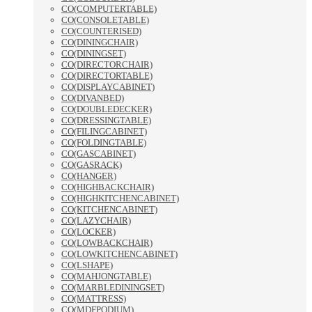
CO(COMPUTERTABLE)
CO(CONSOLETABLE)
CO(COUNTERISED)
CO(DININGCHAIR)
CO(DININGSET)
CO(DIRECTORCHAIR)
CO(DIRECTORTABLE)
CO(DISPLAYCABINET)
CO(DIVANBED)
CO(DOUBLEDECKER)
CO(DRESSINGTABLE)
CO(FILINGCABINET)
CO(FOLDINGTABLE)
CO(GASCABINET)
CO(GASRACK)
CO(HANGER)
CO(HIGHBACKCHAIR)
CO(HIGHKITCHENCABINET)
CO(KITCHENCABINET)
CO(LAZYCHAIR)
CO(LOCKER)
CO(LOWBACKCHAIR)
CO(LOWKITCHENCABINET)
CO(LSHAPE)
CO(MAHJONGTABLE)
CO(MARBLEDININGSET)
CO(MATTRESS)
CO(MDFPODIUM)