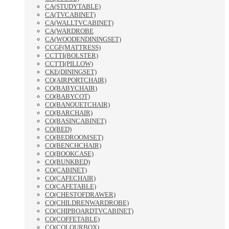
CA(STUDYTABLE)
CA(TVCABINET)
CA(WALLTVCABINET)
CA(WARDROBE
CA(WOODENDININGSET)
CCGF(MATTRESS)
CCTTI(BOLSTER)
CCTTI(PILLOW)
CKE(DININGSET)
CO(AIRPORTCHAIR)
CO(BABYCHAIR)
CO(BABYCOT)
CO(BANQUETCHAIR)
CO(BARCHAIR)
CO(BASINCABINET)
CO(BED)
CO(BEDROOMSET)
CO(BENCHCHAIR)
CO(BOOKCASE)
CO(BUNKBED)
CO(CABINET)
CO(CAFECHAIR)
CO(CAFETABLE)
CO(CHESTOFDRAWER)
CO(CHILDRENWARDROBE)
CO(CHIPBOARDTVCABINET)
CO(COFFETABLE)
CO(COLOURBOX)