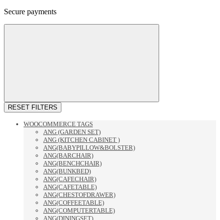
Secure payments
RESET FILTERS
WOOCOMMERCE TAGS
ANG (GARDEN SET)
ANG (KITCHEN CABINET )
ANG(BABYPILLOW&BOLSTER)
ANG(BARCHAIR)
ANG(BENCHCHAIR)
ANG(BUNKBED)
ANG(CAFECHAIR)
ANG(CAFETABLE)
ANG(CHESTOFDRAWER)
ANG(COFFEETABLE)
ANG(COMPUTERTABLE)
ANG(DININGSET)