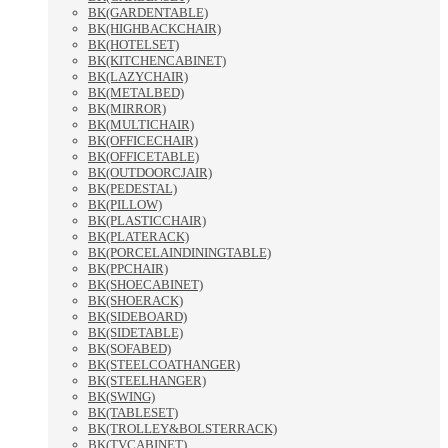
BK(GARDENTABLE)
BK(HIGHBACKCHAIR)
BK(HOTELSET)
BK(KITCHENCABINET)
BK(LAZYCHAIR)
BK(METALBED)
BK(MIRROR)
BK(MULTICHAIR)
BK(OFFICECHAIR)
BK(OFFICETABLE)
BK(OUTDOORCJAIR)
BK(PEDESTAL)
BK(PILLOW)
BK(PLASTICCHAIR)
BK(PLATERACK)
BK(PORCELAINDININGTABLE)
BK(PPCHAIR)
BK(SHOECABINET)
BK(SHOERACK)
BK(SIDEBOARD)
BK(SIDETABLE)
BK(SOFABED)
BK(STEELCOATHANGER)
BK(STEELHANGER)
BK(SWING)
BK(TABLESET)
BK(TROLLEY&BOLSTERRACK)
BK(TVCABINET)