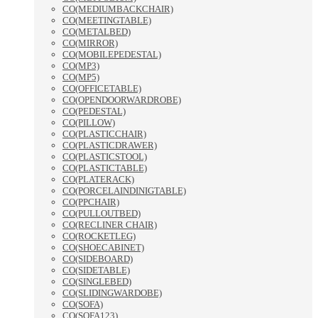
CO(MEDIUMBACKCHAIR)
CO(MEETINGTABLE)
CO(METALBED)
CO(MIRROR)
CO(MOBILEPEDESTAL)
CO(MP3)
CO(MP5)
CO(OFFICETABLE)
CO(OPENDOORWARDROBE)
CO(PEDESTAL)
CO(PILLOW)
CO(PLASTICCHAIR)
CO(PLASTICDRAWER)
CO(PLASTICSTOOL)
CO(PLASTICTABLE)
CO(PLATERACK)
CO(PORCELAINDINIGTABLE)
CO(PPCHAIR)
CO(PULLOUTBED)
CO(RECLINER CHAIR)
CO(ROCKETLEG)
CO(SHOECABINET)
CO(SIDEBOARD)
CO(SIDETABLE)
CO(SINGLEBED)
CO(SLIDINGWARDOBE)
CO(SOFA)
CO(SOFA123)