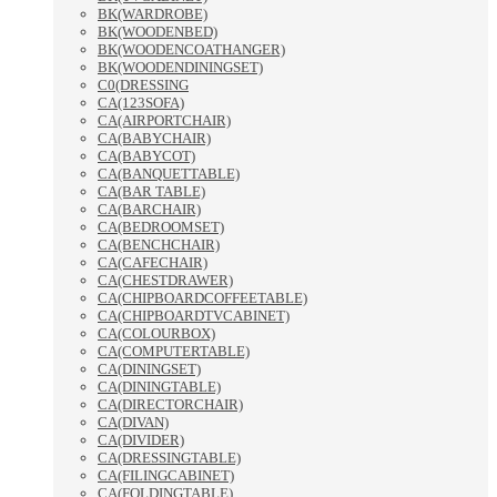
BK(WARDROBE)
BK(WOODENBED)
BK(WOODENCOATHANGER)
BK(WOODENDININGSET)
C0(DRESSING
CA(123SOFA)
CA(AIRPORTCHAIR)
CA(BABYCHAIR)
CA(BABYCOT)
CA(BANQUETTABLE)
CA(BAR TABLE)
CA(BARCHAIR)
CA(BEDROOMSET)
CA(BENCHCHAIR)
CA(CAFECHAIR)
CA(CHESTDRAWER)
CA(CHIPBOARDCOFFEETABLE)
CA(CHIPBOARDTVCABINET)
CA(COLOURBOX)
CA(COMPUTERTABLE)
CA(DININGSET)
CA(DININGTABLE)
CA(DIRECTORCHAIR)
CA(DIVAN)
CA(DIVIDER)
CA(DRESSINGTABLE)
CA(FILINGCABINET)
CA(FOLDINGTABLE)