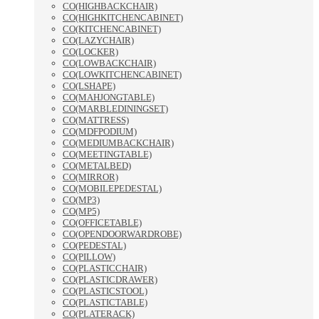
CO(HIGHBACKCHAIR)
CO(HIGHKITCHENCABINET)
CO(KITCHENCABINET)
CO(LAZYCHAIR)
CO(LOCKER)
CO(LOWBACKCHAIR)
CO(LOWKITCHENCABINET)
CO(LSHAPE)
CO(MAHJONGTABLE)
CO(MARBLEDININGSET)
CO(MATTRESS)
CO(MDFPODIUM)
CO(MEDIUMBACKCHAIR)
CO(MEETINGTABLE)
CO(METALBED)
CO(MIRROR)
CO(MOBILEPEDESTAL)
CO(MP3)
CO(MP5)
CO(OFFICETABLE)
CO(OPENDOORWARDROBE)
CO(PEDESTAL)
CO(PILLOW)
CO(PLASTICCHAIR)
CO(PLASTICDRAWER)
CO(PLASTICSTOOL)
CO(PLASTICTABLE)
CO(PLATERACK)