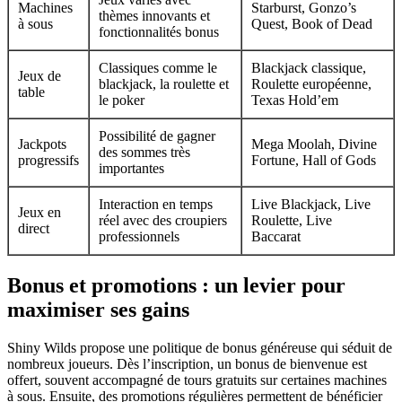
Machines
Starburst, Gonzo’s
thèmes innovants et
à sous
Quest, Book of Dead
fonctionnalités bonus
Classiques comme le
Blackjack classique,
Jeux de
blackjack, la roulette et
Roulette européenne,
table
le poker
Texas Hold’em
Possibilité de gagner
Jackpots
Mega Moolah, Divine
des sommes très
progressifs
Fortune, Hall of Gods
importantes
Interaction en temps
Live Blackjack, Live
Jeux en
réel avec des croupiers
Roulette, Live
direct
professionnels
Baccarat
Bonus et promotions : un levier pour
maximiser ses gains
Shiny Wilds propose une politique de bonus généreuse qui séduit de
nombreux joueurs. Dès l’inscription, un bonus de bienvenue est
offert, souvent accompagné de tours gratuits sur certaines machines
à sous. Ensuite, des promotions régulières permettent de bénéficier