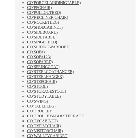
CO(PORCELAINDINIGTABLE)
CO(PPCHAIR)
CO(PULLOUTBED)
CO(RECLINER CHAIR)
CO(ROCKETLEG)
CO(SHOECABINET)
CO(SIDEBOARD)
CO(SIDETABLE)
CO(SINGLEBED)
CO(SLIDINGWARDOBE)
CO(SOFA)
CO(SOFA123)
CO(SOFABED)
CO(SPRINGCOAT)
CO(STEELCOATHANGER)
CO(STEELHANGER)
CO(STEPCHAIR)
CO(STOOL)
CO(STORAGESTOOL)
CO(STUDYTABLE)
CO(SWING)
CO(TABLELEG)
CO(TROLLEY)
CO(TROLLEY&BOLSTERRACK)
CO(TVCABINET)
CO(TYPISTCHAIR)
CO(VISITORCHAIR)
CO(WALLTVCABINET)