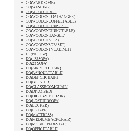
CO(WARDROBE)
CO(WASHING)
CO(WOODENBED)
CO(WOODENCOATHANGER)
CO(WOODENCOFFEETABLE)
CO(WOODENDININGSET)
CO(WOODENDININGTABLE)
CO(WOODENHANGER)
CO(WOODENSOFA)
CO(WOODENSOFASET)
CO(WOODENTVCABINET)
DL(PILLOW)
DO(123SOFA)
DO(23 SOFA)
DO(AIRPORTCHAIR)
DO(BANQUETTABLE)
DO(BENCHCHAIR)
DO(BOLSTER)
DO(CLASSROOMCHAIR)
DO(DIVANBED)
DO(HIGHBACKCHAIR)
DO(LEATHERSOFA)
DO(LOCKER)
DO(LSHAPE)
DO(MATTRESS)
DO(MEDIUMBACKCHAIR)
DO(MOBILEPEDESTAL)
DO(OFFICETABLE)