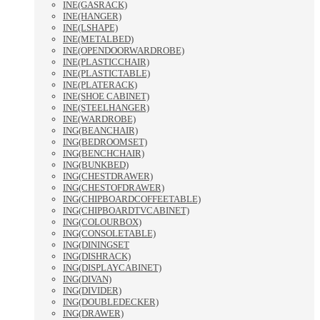
INE(GASRACK)
INE(HANGER)
INE(LSHAPE)
INE(METALBED)
INE(OPENDOORWARDROBE)
INE(PLASTICCHAIR)
INE(PLASTICTABLE)
INE(PLATERACK)
INE(SHOE CABINET)
INE(STEELHANGER)
INE(WARDROBE)
ING(BEANCHAIR)
ING(BEDROOMSET)
ING(BENCHCHAIR)
ING(BUNKBED)
ING(CHESTDRAWER)
ING(CHESTOFDRAWER)
ING(CHIPBOARDCOFFEETABLE)
ING(CHIPBOARDTVCABINET)
ING(COLOURBOX)
ING(CONSOLETABLE)
ING(DININGSET
ING(DISHRACK)
ING(DISPLAYCABINET)
ING(DIVAN)
ING(DIVIDER)
ING(DOUBLEDECKER)
ING(DRAWER)