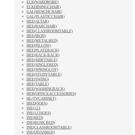
ELK(WARDROBE)
ELKDININGCHAIR)
GAL(BENCHCHAIR)
GAL(PLASTICCHAIR)
HEE(ALTAR)
HEE(BARCHAIR)
HEE(CLASSROOMTABLE)
HEE(IRON)
HEE(METALBED)
HEE(PILLOW)
HEE(PLATERACK)
HEE(RACK-RACK)
HEE(SIDETABLE)
HEE(SINGLEBED)
HEE(SPRINGCOT)
HEE(STUDYTABLE)
HEE(SWING)
HEE(TABLE)
HEE(WASHINGRACK)
HER(OFFICEACCESSORIES)
HL(TVCABINET)
IBED(SOFA)
INE(123
INE(123SOFA)
INE(BED)
INE(BUNK BED)
INE(CLASSROOMTABLE)
INE(DIVANBED)